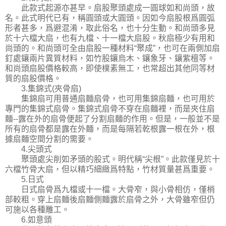
此款式起源亦甚早。扇股聚頭處成一圓球如和尚頭，故
名。此式明代已有，稱圓頭或大圓頭。因如今扇股根爲圓弧
形者甚多，爲避混淆，取此俗名，也十分生動。和尚頭多見
於十六檔大扇，也有九檔、十一檔大扇股。秋扇極少有用和
尚頭的。和尚頭可全由扇股一種材料“聚成”，也可在兩側加扇
釘處鑲兩片異質材料，如竹股鑲烏木、鑲象牙、鑲紫檀等。
和尚頭扇股價格較高，即使樸素無工，也常超出其他同等材
質的扇股價格。
3.集錦式(夾骨扇)
集錦扇可用普通扇麵扇骨，也可用集錦扇麵，也可用於
專門的集錦式扇骨。集錦式扇骨不穿在扇麵裡，而是夾住扇
麵--露在外的扇骨便起了分割扇麵的作用。但是，一般並不是
所有的扇骨都是露在外麵，而是每隔若乾根露一根在外，根
據扇麵空間分割的需要。
4.尖頭式
聚頭處尖削如矛頭的股式。明代稱“尖根”。此款僅見於十
六檔竹骨大扇，但以精巧細緻爲特點，竹材質量甚爲重要。
5.日式
日式扇骨爲九檔或十一檔。大骨窄，與小骨相仿，僅梢
部較粗。穿上扇麵後扇麵側麵露於扇骨之外，大骨雖窄但仍
可施以各種雕工。
6.如意頭