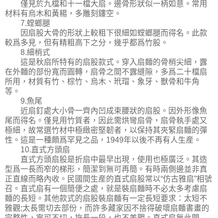
僅見於九檔和十一檔大扇。邊骨形狀似一柄如意。常用
材料有烏木和黃楊，多雕刻鏤空。
7.螳螂腿
因扇股大骨的形狀上較粗下很細如螳螂腿而得名。此款
較爲多見，但有精粗高下之分，幾乎都爲竹股。
8.細梢式
這是秋扇所特有的扇股款式。穿入扇麵的骨梢尖細，露
在外麵的部份寬而圓轉，扇骨之間不露縫隙，多爲二十檔扇
所用，材質有竹、棕竹、烏木、玳瑁、象牙、獸骨和牛角
等。
9.魚尾
近扇釘處大小骨一齊內凹成束腰狀的扇股。因外形像魚
尾而得名。僅見用竹質者，因此需烘彎扇骨，扇骨執手處又
極細，故常選竹材中極緻密堅韌者，以保持其夾緊扇麵的彈
性。這是一種頗爲罕見之品，1949年以後不再有人生産。
10.直式方頭扇
直式方頭扇股是折扇中最早出現，使用也極廣泛。其造
型爲一長而窄的梯形，簡潔到無可再簡。有時兩側邊並非真
正直線而略內收。民國間生産的直式扇股常以“仿古雅扇”相號
召。直式扇有一個簡便之處，就是裝扇麵時不必太多考慮扇
麵的長短。其他款式的扇股裝扇麵有一定長短要求：太短不
雅觀;太長需切去部份，而許多藏家因不捨得破壞扇麵書畫的
完整性，寧可不切，拖長一段，也不美觀。直式扇無此問