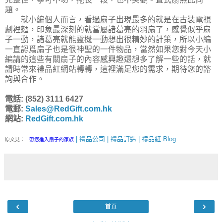
題。
就小編個人而言，看過扇子出現最多的就是在古裝電視
劇裡麵，印象最深刻的就當屬諸葛亮的羽扇了，感覺似乎扇
子一動，諸葛亮就能靈機一動想出很精妙的計策，所以小編
一直認爲扇子也是很神聖的一件物品，當然如果您對今天小
編講的這些有關扇子的內容感興趣還想多了解一些的話，就
請時常來禮品紅網站轉轉，這裡滿足您的需求，期待您的諮
詢與合作。
電話: (852) 3111 6427
電郵:
Sales@RedGift.com.hk
網站:
RedGift.com.hk
| 禮品公司 | 禮品訂造 | 禮品紅 Blog
原文見：
-
帶您進入扇子的家族
‹
›
首頁