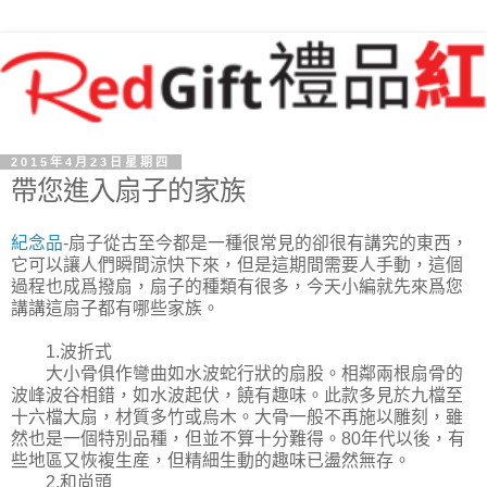
2015年4月23日星期四
帶您進入扇子的家族
紀念品
-扇子從古至今都是一種很常見的卻很有講究的東西，
它可以讓人們瞬間涼快下來，但是這期間需要人手動，這個
過程也成爲撥扇，扇子的種類有很多，今天小編就先來爲您
講講這扇子都有哪些家族。
1.波折式
大小骨俱作彎曲如水波蛇行狀的扇股。相鄰兩根扇骨的
波峰波谷相錯，如水波起伏，饒有趣味。此款多見於九檔至
十六檔大扇，材質多竹或烏木。大骨一般不再施以雕刻，雖
然也是一個特別品種，但並不算十分難得。80年代以後，有
些地區又恢複生産，但精細生動的趣味已盪然無存。
2.和尚頭