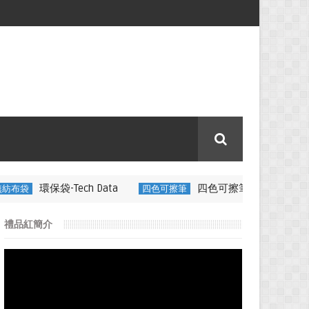
ch Data
四色可擦筆-百通電纜
四色可擦筆
350ML 折疊矽
禮品紅簡介