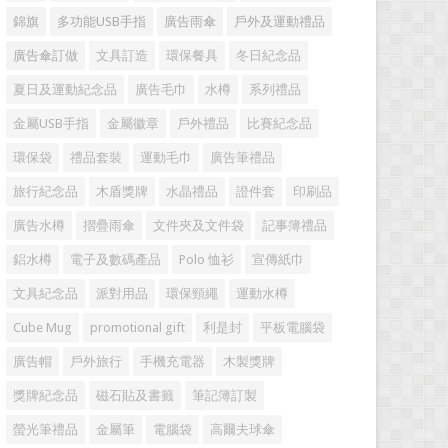
錦旗
多功能USB手指
廣告雨傘
戶外及運動禮品
廣告傘訂做
文具訂造
環保餐具
冬日紀念品
夏日及運動紀念品
廣告毛巾
水樽
系列禮品
金屬USB手指
金屬徽章
戶外禮品
比賽紀念品
環保袋
禮品套裝
運動毛巾
廣告筆禮品
旅行紀念品
木盾獎牌
水晶禮品
證件套
印刷品
廣告水樽
摺疊雨傘
文件夾及文件袋
記事簿禮品
鋁水樽
電子及數碼產品
Polo 恤衫
宣傳紙巾
文具紀念品
派對用品
環保頸繩
運動水樽
Cube Mug
promotional gift
利是封
平板電腦袋
廣告帽
戶外旅行
手機充電器
木製獎牌
獎牌紀念品
磁石貼及書籤
筆記簿訂製
螢光筆禮品
金屬筆
電腦袋
高爾夫球傘