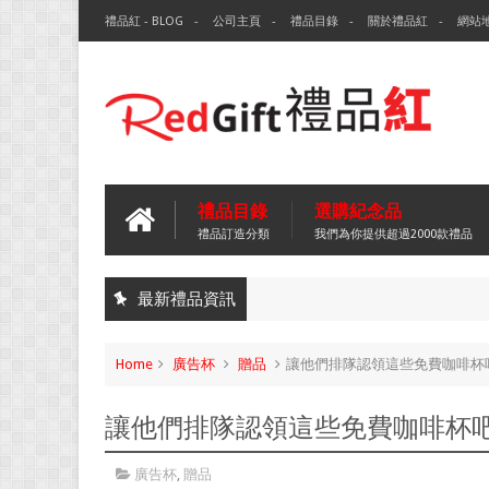
禮品紅 - BLOG
公司主頁
禮品目錄
關於禮品紅
網站
禮品目錄
選購紀念品
禮品訂造分類
我們為你提供超過2000款禮品
最新禮品資訊
Home
廣告杯
贈品
讓他們排隊認領這些免費咖啡杯
讓他們排隊認領這些免費咖啡杯
廣告杯
,
贈品