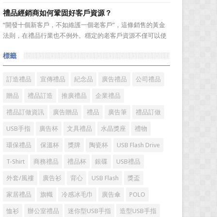
跑行業。在無數個春華秋實的歲月輪迴中，禮品這個年輕而
禮品經銷商如何鞏固好客戶資源？
充滿朝氣的行業，沉澱了一批又一批的優秀企業，成就了一
“開發十個新客戶，不如維護一個老客戶”，這條銷售的黃金
批又一批的優秀企業家，他們因為不斷追逐而表現出的那份
法則，在禮品行業也不例外。穩定的老客戶資源不僅可以使
精神和氣質不斷提升着...
禮品經銷商變得更加有效率，而且也是保持業績穩定的重要
標籤
方式。成功的經銷商是從保持並鞏固現有顧客的基礎上不斷
增加新顧客，這樣才能使銷售額越來越多，銷售業績越來越
好，老客戶的數量當...
訂造禮品
宣傳禮品
紀念品
廣告禮品
公司禮品
贈品
禮品訂造
推廣禮品
企業禮品
禮品訂做資訊
廣告贈品
禮品
廣告筆
禮品訂做
USB手指
廣告杯
文具禮品
水晶獎座
禮物
環保禮品
保溫杯
獎牌
陶瓷杯
USB Flash Drive
T-Shirt
商務禮品
禮品杯
銀碟
USB禮品
外套/風褸
廣告衫
背心
USB Flash
獎盃
家居禮品
旗幟
冷感冰毛巾
廣告傘
POLO
恤衫
辦公室禮品
迷你型USB手指
造型USB手指