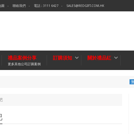
地圖
聯絡我們
電話 : 3111 6427
SALES@REDGIFT.COM.HK
禮品案例分享
訂購須知
關於禮品紅
更多其他公司訂購案例
環保袋-Te
無紡布袋
吧
吧