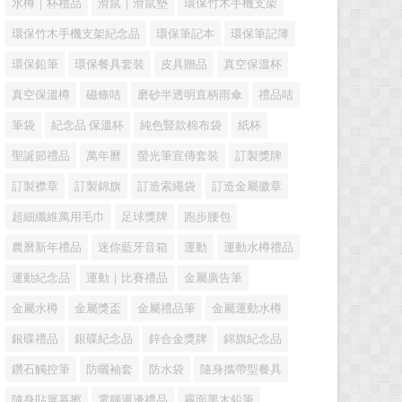
水樽｜杯禮品
滑鼠｜滑鼠墊
環保竹木手機支架
環保竹木手機支架紀念品
環保筆記本
環保筆記簿
環保鉛筆
環保餐具套裝
皮具贈品
真空保溫杯
真空保溫樽
磁條咭
磨砂半透明直柄雨傘
禮品咭
筆袋
紀念品 保溫杯
純色豎款棉布袋
紙杯
聖誕節禮品
萬年曆
螢光筆宣傳套裝
訂製獎牌
訂製襟章
訂製錦旗
訂造索繩袋
訂造金屬徽章
超細纖維萬用毛巾
足球獎牌
跑步腰包
農曆新年禮品
迷你藍牙音箱
運動
運動水樽禮品
運動紀念品
運動｜比賽禮品
金屬廣告筆
金屬水樽
金屬獎盃
金屬禮品筆
金屬運動水樽
銀碟禮品
銀碟紀念品
鋅合金獎牌
錦旗紀念品
鑽石觸控筆
防曬袖套
防水袋
隨身攜帶型餐具
隨身貼屏幕擦
電腦週邊禮品
霧面黑木鉛筆