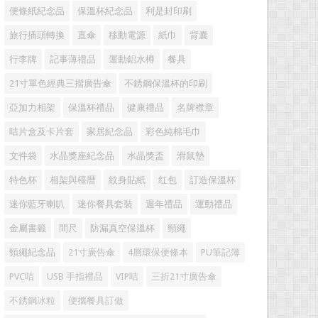
便條紙紀念品
保溫杯紀念品
利是封印刷
旅行插頭轉換
直傘
移動電源
紙巾
背囊
行李牌
記事薄禮品
運動鋁水樽
餐具
21寸單色經典三摺廣告傘
不銹鋼保溫杯的印刷
亞加力相架
保溫杯禮品
健康禮品
名牌襟章
咭片盒及卡片套
家居紀念品
彩色純棉毛巾
文件袋
水晶獎座紀念品
水晶獎盃
滑鼠墊
特色杯
相架與檯暦
紋身貼紙
红包
訂造保溫杯
迷你藍牙喇叭
迷你餐具套裝
週年禮品
運動禮品
金屬書籤
間尺
防漏真空保溫杯
頸繩
頸繩紀念品
21寸廣告傘
4層環保便條本
PU筆記簿
PVC咭
USB 手指禮品
VIP咭
三折21寸廣告傘
不銹鋼冰粒
便攜餐具訂做