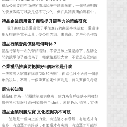
價值不是將品牌鋪設到消費者眼前，而是將品牌印到消費者
禮品公司要想在激烈的市場競爭中踏實向前，一個詳細明確
心裡 與消費者的心理距離的拉近，並不是一朝一夕的事
的發展戰略可以說是必不可少的。但在具體實踐的過程中，
情，需要做好持...
如何將其貫徹執行也是一大難處。究其原因，一則是計劃不
禮品企業應用電子商務提升競爭力的策略研究
如變化快，真的按戰略規划去做可能會帶來風險。二則是新
電子商務就是通過電子手段進行的商業事務活動，通過使
戰略往往與老闆的成功經驗不完全一致，原有路徑的依賴又
用互聯網等電子工具，使公司內部、供應商、客戶和合作夥
令人感到不執行戰略日...
伴之間，利用電子業務共享信息，實現企業間業務流程的電
禮品行業營銷價格戰何時休？
子化，配合企業內部的電子化生產管理系統，提高企業的生
禮品行業每一次的營銷活動，不管是線上還是線下，品牌之
產、庫存、流通和資金等各個環節的效率。它具有結構性、
間的競爭似乎都成為了一種價格廝殺大會，不管是在營銷的
動態性、社...
主題推廣之中、產品的介紹之中還是旗艦店的推廣之中，“年
企業禮品推廣要把握好6個細節是什麼
度最低”、“全網最低”等字眼標牌出處皆是。禮品公司都將消
一般來說大家都在講求“20/80法則”，但這也只不過是一個形
費者的目光鎖定在了價格之上。禮品行業的營銷價格戰究竟
象的說法。不過，一個重要的定性原則是，首先要優先考慮
何時可以休止？...
縣級渠道成員，而後再兼顧地市級經銷商，最好是把二者的
廣告衫知識
積極性都調動起來。在這些禮品發放的過程中，在時間和時
禮品紅 作為一間團體制服供應商，致力為客戶提供不同種類
機交錯上也要給與較多地考慮。從目前潤滑油產品推廣的常
廣告衫和制服訂造(例如廣告 T-shirt， 運動 Polo 恤衫，宣傳
見形式來看，...
背心，風褸外套禮品，訂造球衣等)，從公司員工制服，到不
禮品企業制勝法寶 文化挖掘功不可沒
同宣傳活動用的制服。禮品紅都可以為客戶度身...
追逐是一種向上的力量。有追逐才有發展，有追逐才有
進步，有追逐才有跨越，有追逐才有奇蹟，有追逐才可能領