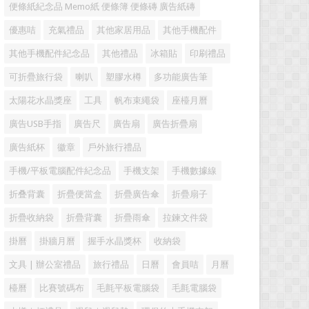
便條紙紀念品 Memo紙 便條簿 便條磚 廣告紙磚
優惠咭
充氣禮品
其他家居用品
其他手機配件
其他手機配件紀念品
其他禮品
冰箱貼
印刷禮品
可折疊旅行袋
喇叭
塑膠水樽
多功能廣告筆
太陽花水晶獎座
工具
帆布束繩袋
座檯月曆
廣告USB手指
廣告尺
廣告扇
廣告折疊扇
廣告紙杯
徽章
戶外旅行禮品
手機/平板電腦配件紀念品
手機支架
手機數據線
折叠背囊
折疊便當盒
折疊廣告傘
折疊扇子
折疊收納袋
折疊背囊
折疊雨傘
拉鍊文件袋
掛曆
掛牆月曆
握手水晶獎杯
收納袋
文具 | 辦公室禮品
旅行禮品
日曆
會員咭
月曆
檯曆
比賽號碼布
毛氈平板電腦袋
毛氈電腦袋