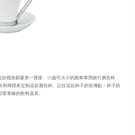
款穩坐銷量第一寶座、15盎司大小的跑車專用旅行廣告杯
牌名和商標來定制這款廣告杯。記住這款杯子的宣傳點：杯子防
顧客青睞的飲料器具。