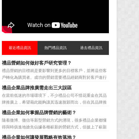
最近禮品資訊
熱門禮品資訊
過去禮品資訊
禮品營銷如何做好客戶研究管理？
禮品營銷的目標就是要影響到更多的目標客戶，並將這些客
戶轉化為購買者。成功的營銷需要禮品經銷商對於客戶進行
相應的分類，了解不同類型客戶的貢獻度，從而有的放矢的
禮品企業品牌推廣需走出三大誤區
制定相應的營銷對策，而這需要對於客戶研究方面更多地投
在當前低迷的市場環境下，不少禮品公司不惜花重金在其品
入，這不僅是銷售環節的事，也需要營銷管理策略的整體支
牌推廣上，希望藉此能夠讓其迅速脫穎而出，但在其品牌推
持。具體來說，有以下...
廣的營銷管理思路上，也有許多禮品企業走入了幾大誤區而
禮品企業如何掌握品牌營銷的藝術？
無法自拔，這其中，最為常見的誤區有： 誤區一：不清
隨着微博、微信等新型營銷方式的湧現，很多禮品企業都懂
楚品牌到底在表達什麼 很多禮品企業在推廣品牌之前，
得與時俱進地搶先佔據各種嶄新的營銷方式，但披上了嶄新
不知道到...
的營銷軀殼，卻沒有掌握營銷的靈魂。要知道，營銷真正的
禮品企業如何讓發展戰略有效落地？