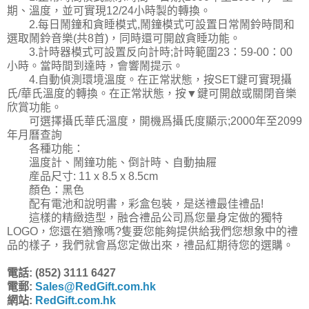
期、溫度，並可實現12/24小時製的轉換。
2.每日鬧鐘和貪睡模式,鬧鐘模式可設置日常鬧鈴時間和
選取鬧鈴音樂(共8首)，同時還可開啟貪睡功能。
3.計時器模式可設置反向計時;計時範圍23：59-00：00
小時。當時間到達時，會響鬧提示。
4.自動偵測環境溫度。在正常狀態，按SET鍵可實現攝
氏/華氏溫度的轉換。在正常狀態，按▼鍵可開啟或關閉音樂
欣賞功能。
可選擇攝氏華氏溫度，開機爲攝氏度顯示;2000年至2099
年月曆查詢
各種功能：
溫度計、鬧鐘功能、倒計時、自動抽屜
産品尺寸: 11 x 8.5 x 8.5cm
顏色：黑色
配有電池和說明書，彩盒包裝，是送禮最佳禮品!
這樣的精緻造型，融合禮品公司爲您量身定做的獨特
LOGO，您還在猶豫嗎?隻要您能夠提供給我們您想象中的禮
品的樣子，我們就會爲您定做出來，禮品紅期待您的選購。
電話: (852) 3111 6427
電郵:
Sales@RedGift.com.hk
網站:
RedGift.com.hk