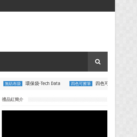
-Tech Data
四色可擦筆-百通電纜
四色可擦筆
350ML 折
禮品紅簡介