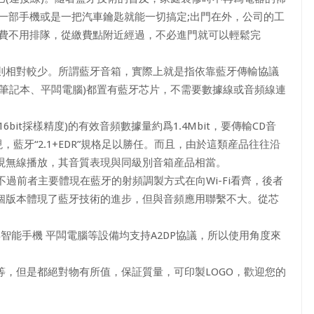
一部手機或是一把汽車鑰匙就能一切搞定;出門在外，公司的工
繳費不用排隊，從繳費點附近經過，不必進門就可以輕鬆完
。
相對較少。所謂藍牙音箱，實際上就是指依靠藍牙傳輸協議
筆記本、平闆電腦)都置有藍牙芯片，不需要數據線或音頻線連
bit採樣精度)的有效音頻數據量約爲1.4Mbit，要傳輸CD音
，藍牙“2.1+EDR”規格足以勝任。而且，由於這類産品往往沿
現無線播放，其音質表現與同級別音箱産品相當。
不過前者主要體現在藍牙的射頻調製方式在向Wi-Fi看齊，後者
個版本體現了藍牙技術的進步，但與音頻應用聯繫不大。從芯
智能手機 平闆電腦等設備均支持A2DP協議，所以使用角度來
但是都絕對物有所值，保証質量，可印製LOGO，歡迎您的