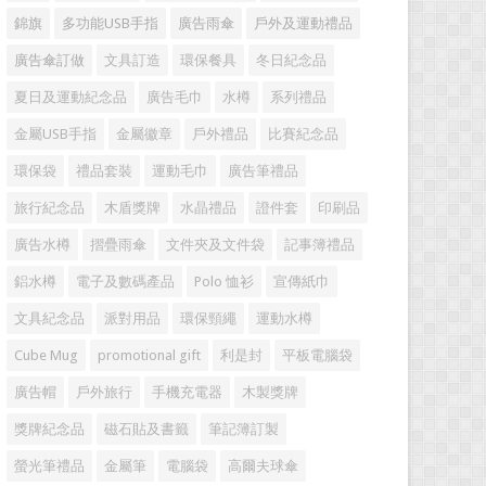
錦旗
多功能USB手指
廣告雨傘
戶外及運動禮品
廣告傘訂做
文具訂造
環保餐具
冬日紀念品
夏日及運動紀念品
廣告毛巾
水樽
系列禮品
金屬USB手指
金屬徽章
戶外禮品
比賽紀念品
環保袋
禮品套裝
運動毛巾
廣告筆禮品
旅行紀念品
木盾獎牌
水晶禮品
證件套
印刷品
廣告水樽
摺疊雨傘
文件夾及文件袋
記事簿禮品
鋁水樽
電子及數碼產品
Polo 恤衫
宣傳紙巾
文具紀念品
派對用品
環保頸繩
運動水樽
Cube Mug
promotional gift
利是封
平板電腦袋
廣告帽
戶外旅行
手機充電器
木製獎牌
獎牌紀念品
磁石貼及書籤
筆記簿訂製
螢光筆禮品
金屬筆
電腦袋
高爾夫球傘