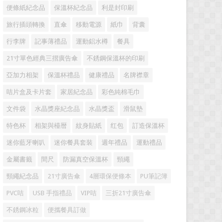
便條紙紀念品
保溫杯紀念品
利是封印刷
旅行插頭轉換
直傘
移動電源
紙巾
背囊
行李牌
記事薄禮品
運動鋁水樽
餐具
21寸單色經典三摺廣告傘
不銹鋼保溫杯的印刷
亞加力相架
保溫杯禮品
健康禮品
名牌襟章
咭片盒及卡片套
家居紀念品
彩色純棉毛巾
文件袋
水晶獎座紀念品
水晶獎盃
滑鼠墊
特色杯
相架與檯暦
紋身貼紙
红包
訂造保溫杯
迷你藍牙喇叭
迷你餐具套裝
週年禮品
運動禮品
金屬書籤
間尺
防漏真空保溫杯
頸繩
頸繩紀念品
21寸廣告傘
4層環保便條本
PU筆記簿
PVC咭
USB 手指禮品
VIP咭
三折21寸廣告傘
不銹鋼冰粒
便攜餐具訂做