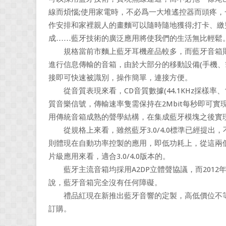
線而煩惱;使用家電時，不必爲一大堆遙控器而頭疼，
作安排和家裡親人的畫麵可以隨時隨地獲得;打卡、
成……藍牙技術的廣泛應用將使我們的生活無比輕鬆
規格當前市麵上藍牙耳機産品較多，而藍牙音箱則
進行信息傳輸的音箱，由於大部分的移動設備(手機、
接即可快速被識別，操作簡單，連接方便。
從音質表現來看，CD音質數據(44.1KHz採樣率、16
質音樂信號，傳輸速率隻需保持在2Mbit每秒即可實現
用傳統音箱成熟的聲學結構，在集成藍牙模塊之後實
從規格上來看，雖然藍牙3.0/4.0標準已經提出，
則體現在自動功率控製的應用，即低功耗上，從這兩
片級應用來看，適合3.0/4.0版本的。
藍牙主流音箱均採用A2DP立體聲協議，而2012年
說，藍牙音箱完全沒有任何障礙。
禮品紅現在新推出藍牙音響的定製，高低價位不等，
訂購。