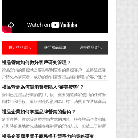
最近禮品資訊
熱門禮品資訊
過去禮品資訊
禮品營銷如何做好客戶研究管理？
禮品營銷的目標就是要影響到更多的目標客戶，並將這些客
戶轉化為購買者。成功的營銷需要禮品經銷商對於客戶進行
相應的分類，了解不同類型客戶的貢獻度，從而有的放矢的
禮品營銷為何讓消費者陷入“審美疲勞”？
制定相應的營銷對策，而這需要對於客戶研究方面更多地投
營銷已是禮品行業的慣用手段，但要知道商家使用的任何營
入，這不僅是銷售環節的事，也需要營銷管理策略的整體支
銷技巧和手段，最終都是以盈利為目標，消費者在選購商品
持。具體來說，有以下...
時最為關注的便是如何利用最低的費用購買到最超值的貨
禮品企業如何掌握品牌營銷的藝術？
品。在禮品公司使用常規的營銷方式的同時，消費者也不免
隨着微博、微信等新型營銷方式的湧現，很多禮品企業都懂
走陷入了“審美疲勞”。 編者總結了最讓消費者對禮品行
得與時俱進地搶先佔據各種嶄新的營銷方式，但披上了嶄新
業營銷產生免疫...
的營銷軀殼，卻沒有掌握營銷的靈魂。要知道，營銷真正的
禮品企業應用電子商務提升競爭力的策略研究