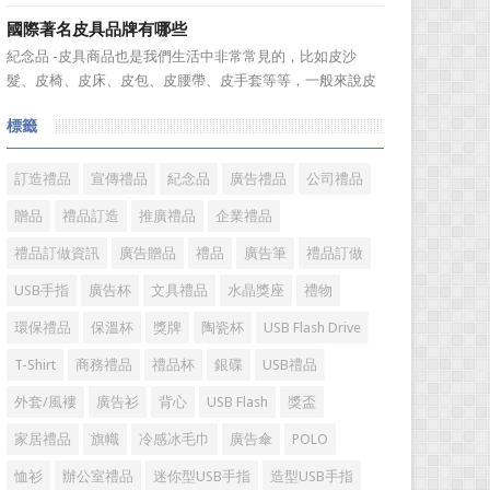
溫度，年、月...
廣的營銷管理思路上，也有許多禮品企業走入了幾大誤區而
國際著名皮具品牌有哪些
無法自拔，這其中，最為常見的誤區有： 誤區一：不清
紀念品 -皮具商品也是我們生活中非常常見的，比如皮沙
楚品牌到底在表達什麼 很多禮品企業在推廣品牌之前，
髮、皮椅、皮床、皮包、皮腰帶、皮手套等等，一般來說皮
不知道到...
具具備細膩的手感和自然的色澤度，所以深受消費者的青
標籤
睞。國際著名皮具品牌有哪些?下麵就一起來了解一下吧!
國際著名皮具品牌： 1、路易·威登(LV) 創立於
1...
訂造禮品
宣傳禮品
紀念品
廣告禮品
公司禮品
贈品
禮品訂造
推廣禮品
企業禮品
禮品訂做資訊
廣告贈品
禮品
廣告筆
禮品訂做
USB手指
廣告杯
文具禮品
水晶獎座
禮物
環保禮品
保溫杯
獎牌
陶瓷杯
USB Flash Drive
T-Shirt
商務禮品
禮品杯
銀碟
USB禮品
外套/風褸
廣告衫
背心
USB Flash
獎盃
家居禮品
旗幟
冷感冰毛巾
廣告傘
POLO
恤衫
辦公室禮品
迷你型USB手指
造型USB手指