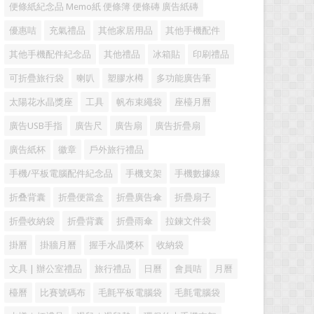
便條紙紀念品 Memo紙 便條簿 便條磚 廣告紙磚
優惠咭
充氣禮品
其他家居用品
其他手機配件
其他手機配件紀念品
其他禮品
冰箱貼
印刷禮品
可折疊旅行袋
喇叭
塑膠水樽
多功能廣告筆
太陽花水晶獎座
工具
帆布束繩袋
座檯月曆
廣告USB手指
廣告尺
廣告扇
廣告折疊扇
廣告紙杯
徽章
戶外旅行禮品
手機/平板電腦配件紀念品
手機支架
手機數據線
折叠背囊
折疊便當盒
折疊廣告傘
折疊扇子
折疊收納袋
折疊背囊
折疊雨傘
拉鍊文件袋
掛曆
掛牆月曆
握手水晶獎杯
收納袋
文具 | 辦公室禮品
旅行禮品
日曆
會員咭
月曆
檯曆
比賽號碼布
毛氈平板電腦袋
毛氈電腦袋