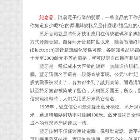
紀念品
，隨著電子行業的髮展，一些産品的工作
你知道多少呢?它的原理與規格又是什麼呢?禮品紅的
藍牙音箱就是將藍牙技術應用在傳統數碼和多媒體
方式聆聽音樂。自從藍牙音箱問世以來，隨著智能終
(Bluetooth)讓音箱無線化變爲可能，各類知名
十元至3000餘元不等的價格，就可以讓自己擁有超
藍牙是一種低成本大容量的短距離無線通信規範。
腦。藍牙這個名字還有一段傳奇故事呢。公元10世
腥的戰爭被製止了，各方都坐到了談判桌前。通過溝
以至於牙齒都被染成了藍色，人稱藍牙國王，所以，
信規範出颱時，人們又用藍牙來爲它命名。
1995年，愛立信公司最先提出藍牙概唸。藍牙規範
米，通過增加髮射功率可達到100米。藍牙技術是全
成本的無形藍牙網連成一體。
藍牙技術不僅僅運用於電腦，像移動電話、數字相
可以採用藍牙技術，實現無線連通，而不必拖一條尾巴