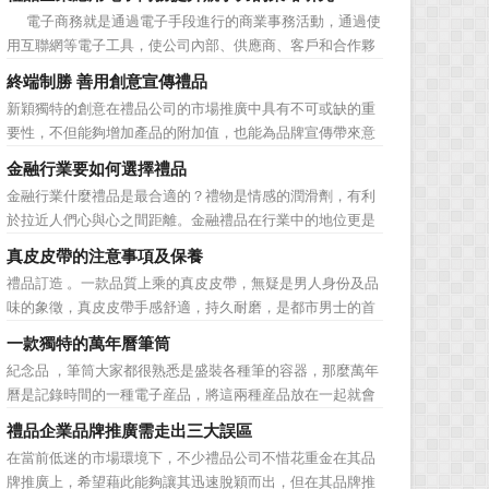
價值不是將品牌鋪設到消費者眼前，而是將品牌印到消費者
電子商務就是通過電子手段進行的商業事務活動，通過使
心裡 與消費者的心理距離的拉近，並不是一朝一夕的事
用互聯網等電子工具，使公司內部、供應商、客戶和合作夥
情，需要做好持...
伴之間，利用電子業務共享信息，實現企業間業務流程的電
終端制勝 善用創意宣傳禮品
子化，配合企業內部的電子化生產管理系統，提高企業的生
新穎獨特的創意在禮品公司的市場推廣中具有不可或缺的重
產、庫存、流通和資金等各個環節的效率。它具有結構性、
要性，不但能夠增加產品的附加值，也能為品牌宣傳帶來意
動態性、社...
想不到的促進作用。禮品公司如果能夠巧妙運用這些獨具創
金融行業要如何選擇禮品
意的宣傳禮品來提升宣傳技巧，在終端推廣中將更具競爭
金融行業什麼禮品是最合適的？禮物是情感的潤滑劑，有利
力。 打火機、煙灰缸、鑰匙鏈、毛巾……當今市場上的
於拉近人們心與心之間距離。金融禮品在行業中的地位更是
宣傳品幾乎是司空...
不容忽視，因為禮品即是企業形象的象徵，又是企業地位的
真皮皮帶的注意事項及保養
彰顯，同時對收禮人來說，一份禮物的永恆意義是語言難以
禮品訂造 。一款品質上乘的真皮皮帶，無疑是男人身份及品
企及的。難怪有人曾說：再省也不能省禮物，再窮也不能窮
味的象徵，真皮皮帶手感舒適，持久耐磨，是都市男士的首
送禮。但是，禮品選擇...
選。當你還在髮愁老爸生日禮物送什麼的時候，一款真皮皮
一款獨特的萬年曆筆筒
帶就是非常不錯的選擇。但是真皮皮帶如果疏於保養，也會
紀念品 ，筆筒大家都很熟悉是盛裝各種筆的容器，那麼萬年
黯然失色，出現裂痕和破損的痕跡，今天小編就爲大家分享
曆是記錄時間的一種電子産品，將這兩種産品放在一起就會
真皮皮帶的注意事項...
組合成一個新的産品—萬年曆筆筒，今天小編就來爲您介紹
禮品企業品牌推廣需走出三大誤區
一款獨特的萬年曆筆筒。 筆筒美觀大方，他是採用皮
在當前低迷的市場環境下，不少禮品公司不惜花重金在其品
料、鐵架和鋁片做外觀，是一款多功能萬年曆筆筒，集時間
牌推廣上，希望藉此能夠讓其迅速脫穎而出，但在其品牌推