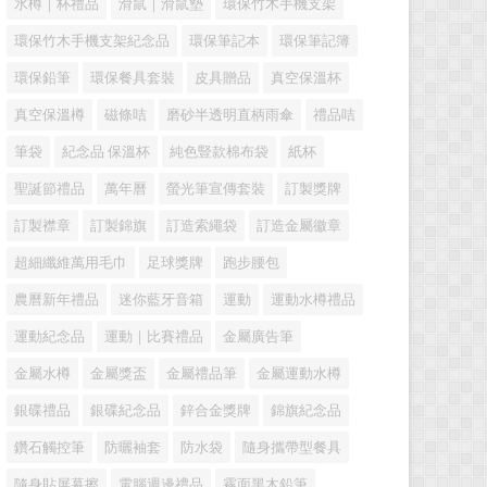
水樽｜杯禮品
滑鼠｜滑鼠墊
環保竹木手機支架
環保竹木手機支架紀念品
環保筆記本
環保筆記簿
環保鉛筆
環保餐具套裝
皮具贈品
真空保溫杯
真空保溫樽
磁條咭
磨砂半透明直柄雨傘
禮品咭
筆袋
紀念品 保溫杯
純色豎款棉布袋
紙杯
聖誕節禮品
萬年曆
螢光筆宣傳套裝
訂製獎牌
訂製襟章
訂製錦旗
訂造索繩袋
訂造金屬徽章
超細纖維萬用毛巾
足球獎牌
跑步腰包
農曆新年禮品
迷你藍牙音箱
運動
運動水樽禮品
運動紀念品
運動｜比賽禮品
金屬廣告筆
金屬水樽
金屬獎盃
金屬禮品筆
金屬運動水樽
銀碟禮品
銀碟紀念品
鋅合金獎牌
錦旗紀念品
鑽石觸控筆
防曬袖套
防水袋
隨身攜帶型餐具
隨身貼屏幕擦
電腦週邊禮品
霧面黑木鉛筆