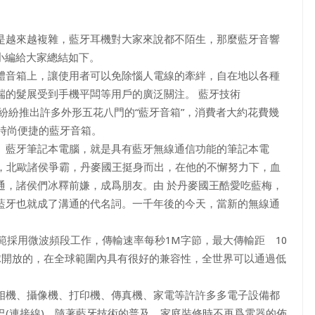
是越來越複雜，藍牙耳機對大家來說都不陌生，那麼藍牙音響
小編給大家總結如下。
音箱上，讓使用者可以免除惱人電線的牽絆，自在地以各種
端的髮展受到手機平闆等用戶的廣泛關注。 藍牙技術
品牌都紛紛推出許多外形五花八門的“藍牙音箱”，消費者大約花費幾
級時尚便捷的藍牙音箱。
藍牙筆記本電腦，就是具有藍牙無線通信功能的筆記本電
紀，北歐諸侯爭霸，丹麥國王挺身而出，在他的不懈努力下，血
通，諸侯們冰釋前嫌，成爲朋友。由 於丹麥國王酷愛吃藍梅，
藍牙也就成了溝通的代名詞。一千年後的今天，當新的無線通
採用微波頻段工作，傳輸速率每秒1M字節，最大傳輸距離10
球開放的，在全球範圍內具有很好的兼容性，全世界可以通過低
機、攝像機、打印機、傳真機、家電等許許多多電子設備都
(連接線)。隨著藍牙技術的普及，家庭裝修時不再爲電器的佈