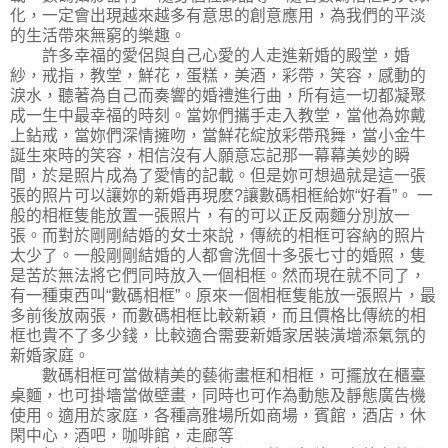
化，一定會出現越來越多有意思的創意應用，為我們的平淡
的生活帶來無窮的樂趣。
許多幸福的愛侶與自己心愛的人走進新婚的殿堂，婚
紗，戒指，教堂，鮮花，蛋糕，美酒，彩帶，笑容，感動的
淚水，聽著為自己而奏響的婚禮進行曲，所有這一切都凝聚
成一生中最幸福的時刻。當妳們攜手走入教堂，當他為妳戴
上鉆戒，當妳們深情擁吻，當鮮花綻放彩帶飛舞，當小金牛
誕生來時的笑容，相信沒有人願意忘記那一幕幕美妙的瞬
間，於是照片成為了愛情的記載。但是妳可想過就是這一張
張的照片可以讓妳的新婚再現麽?讓數碼相框給妳“好看”。 一
般的相框隻能放置一張照片，有的可以正反兩麵分別放一
張。而對於剛剛結婚的女士來說，傳統的相框可容納的照片
太少了。一般剛剛結婚的人都會洗個十多張七寸的婚照，隻
是苦於無法將它們同時放入一個相框。然而現在就不同了，
有一種東西叫“數碼相框”。原來一個相框隻能放一張照片，最
多前後放兩張，而數碼相框比較新穎，而且價格比傳統的相
框也貴不了多少錢，比較適合需要新婚家居裝潢增添氣氛的
新婚家庭。
數碼相框可當做精美的藝術畫框和相框，可擺放在櫃臺
桌麵，也可掛墻當做壁畫，同時也可作為動態及靜態廣告機
使用。適用於家庭，各種高雅場所如商場，賓館，酒店，休
閑中心，酒吧，咖啡館，走廊等