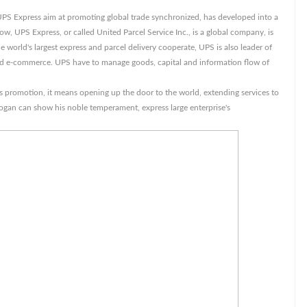
UPS Express aim at promoting global trade synchronized, has developed into a
Now, UPS Express, or called United Parcel Service Inc., is a global company, is
 world's largest express and parcel delivery cooperate, UPS is also leader of
 and e-commerce. UPS have to manage goods, capital and information flow of
 promotion, it means opening up the door to the world, extending services to
ogan can show his noble temperament, express large enterprise's