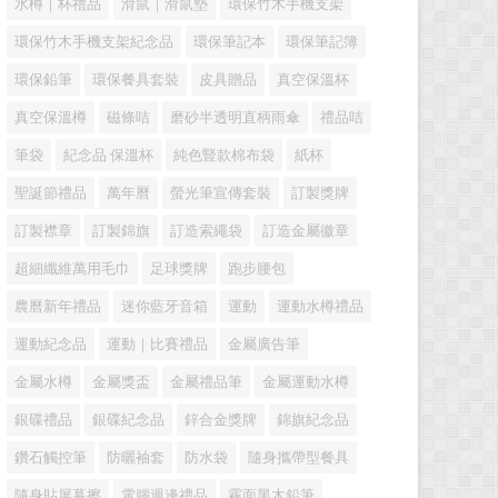
水樽｜杯禮品
滑鼠｜滑鼠墊
環保竹木手機支架
環保竹木手機支架紀念品
環保筆記本
環保筆記簿
環保鉛筆
環保餐具套裝
皮具贈品
真空保溫杯
真空保溫樽
磁條咭
磨砂半透明直柄雨傘
禮品咭
筆袋
紀念品 保溫杯
純色豎款棉布袋
紙杯
聖誕節禮品
萬年曆
螢光筆宣傳套裝
訂製獎牌
訂製襟章
訂製錦旗
訂造索繩袋
訂造金屬徽章
超細纖維萬用毛巾
足球獎牌
跑步腰包
農曆新年禮品
迷你藍牙音箱
運動
運動水樽禮品
運動紀念品
運動｜比賽禮品
金屬廣告筆
金屬水樽
金屬獎盃
金屬禮品筆
金屬運動水樽
銀碟禮品
銀碟紀念品
鋅合金獎牌
錦旗紀念品
鑽石觸控筆
防曬袖套
防水袋
隨身攜帶型餐具
隨身貼屏幕擦
電腦週邊禮品
霧面黑木鉛筆