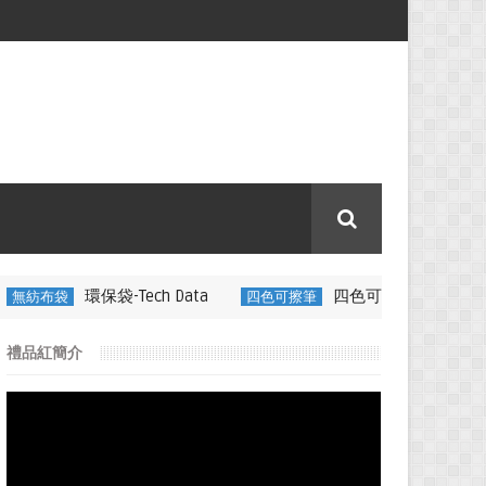
Tech Data
四色可擦筆-百通電纜
四色可擦筆
350ML 折
禮品紅簡介