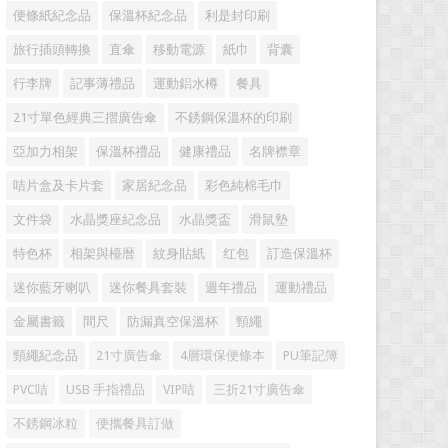
便條紙紀念品
保溫杯紀念品
利是封印刷
旅行插頭轉換
直傘
移動電源
紙巾
背囊
行李牌
記事薄禮品
運動鋁水樽
餐具
21寸單色經典三摺廣告傘
不銹鋼保溫杯的印刷
亞加力相架
保溫杯禮品
健康禮品
名牌襟章
咭片盒及卡片套
家居紀念品
彩色純棉毛巾
文件袋
水晶獎座紀念品
水晶獎盃
滑鼠墊
特色杯
相架與檯暦
紋身貼紙
红包
訂造保溫杯
迷你藍牙喇叭
迷你餐具套裝
週年禮品
運動禮品
金屬書籤
間尺
防漏真空保溫杯
頸繩
頸繩紀念品
21寸廣告傘
4層環保便條本
PU筆記簿
PVC咭
USB 手指禮品
VIP咭
三折21寸廣告傘
不銹鋼冰粒
便攜餐具訂做