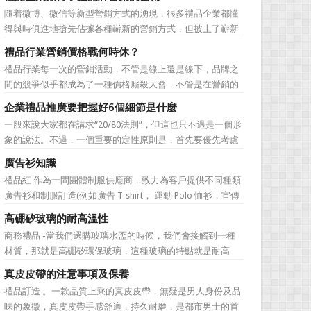
無法自拔，這其中，最為常見的誤區有： 誤區一：不清
隨着微博、微信等新型營銷方式的湧現，很多禮品企業都懂
楚品牌到底在表達什麼 很多禮品企業在推廣品牌之前，
得與時俱進地搶先佔據各種嶄新的營銷方式，但披上了嶄新
不知道到...
的營銷軀殼，卻沒有掌握營銷的靈魂。要知道，營銷真正的
禮品行業營銷價格戰何時休？
價值不是將品牌鋪設到消費者眼前，而是將品牌印到消費者
禮品行業每一次的營銷活動，不管是線上還是線下，品牌之
心裡 與消費者的心理距離的拉近，並不是一朝一夕的事
間的競爭似乎都成為了一種價格廝殺大會，不管是在營銷的
情，需要做好持...
主題推廣之中、產品的介紹之中還是旗艦店的推廣之中，“年
企業禮品推廣要把握好6個細節是什麼
度最低”、“全網最低”等字眼標牌出處皆是。禮品公司都將消
一般來說大家都在講求“20/80法則”，但這也只不過是一個形
費者的目光鎖定在了價格之上。禮品行業的營銷價格戰究竟
象的說法。不過，一個重要的定性原則是，首先要優先考慮
何時可以休止？...
縣級渠道成員，而後再兼顧地市級經銷商，最好是把二者的
廣告衫知識
積極性都調動起來。在這些禮品發放的過程中，在時間和時
禮品紅 作為一間團體制服供應商，致力為客戶提供不同種類
機交錯上也要給與較多地考慮。從目前潤滑油產品推廣的常
廣告衫和制服訂造(例如廣告 T-shirt， 運動 Polo 恤衫，宣傳
見形式來看，...
背心，風褸外套禮品，訂造球衣等)，從公司員工制服，到不
高硼矽玻璃的耐高溫性
同宣傳活動用的制服。禮品紅都可以為客戶度身...
商務禮品 -當我們選購玻璃水盃的時候，我們會接觸到一種
材質，那就是高硼矽環保玻璃，這種玻璃的特點就是耐高
溫，那麼這個耐高溫的溫度限製和準確的含義是什麼呢?禮品
真皮皮帶的注意事項及保養
紅的小編給大家總結如下。 耐熱玻璃【Heat-resistant
禮品訂造 。一款品質上乘的真皮皮帶，無疑是男人身份及品
glass】是指含有耐熱性強的硼酸﹑矽酸成分,能夠...
味的象徵，真皮皮帶手感舒適，持久耐磨，是都市男士的首