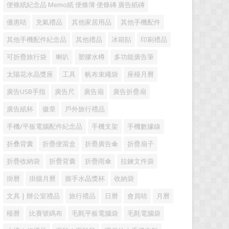
便條紙紀念品 Memo紙 便條簿 便條磚 廣告紙磚
優惠咭
充氣禮品
其他家居用品
其他手機配件
其他手機配件紀念品
其他禮品
冰箱貼
印刷禮品
可折疊旅行袋
喇叭
塑膠水樽
多功能廣告筆
太陽花水晶獎座
工具
帆布束繩袋
座檯月曆
廣告USB手指
廣告尺
廣告扇
廣告折疊扇
廣告紙杯
徽章
戶外旅行禮品
手機/平板電腦配件紀念品
手機支架
手機數據線
折叠背囊
折疊便當盒
折疊廣告傘
折疊扇子
折疊收納袋
折疊背囊
折疊雨傘
拉鍊文件袋
掛曆
掛牆月曆
握手水晶獎杯
收納袋
文具 | 辦公室禮品
旅行禮品
日曆
會員咭
月曆
檯曆
比賽號碼布
毛氈平板電腦袋
毛氈電腦袋