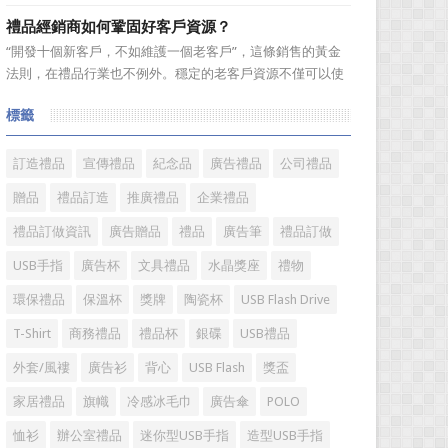
選。當你還在髮愁老爸生日禮物送什麼的時候，一款真皮皮
禮品經銷商如何鞏固好客戶資源？
帶就是非常不錯的選擇。但是真皮皮帶如果疏於保養，也會
“開發十個新客戶，不如維護一個老客戶”，這條銷售的黃金
黯然失色，出現裂痕和破損的痕跡，今天小編就爲大家分享
法則，在禮品行業也不例外。穩定的老客戶資源不僅可以使
真皮皮帶的注意事項...
禮品經銷商變得更加有效率，而且也是保持業績穩定的重要
標籤
方式。成功的經銷商是從保持並鞏固現有顧客的基礎上不斷
增加新顧客，這樣才能使銷售額越來越多，銷售業績越來越
好，老客戶的數量當...
訂造禮品
宣傳禮品
紀念品
廣告禮品
公司禮品
贈品
禮品訂造
推廣禮品
企業禮品
禮品訂做資訊
廣告贈品
禮品
廣告筆
禮品訂做
USB手指
廣告杯
文具禮品
水晶獎座
禮物
環保禮品
保溫杯
獎牌
陶瓷杯
USB Flash Drive
T-Shirt
商務禮品
禮品杯
銀碟
USB禮品
外套/風褸
廣告衫
背心
USB Flash
獎盃
家居禮品
旗幟
冷感冰毛巾
廣告傘
POLO
恤衫
辦公室禮品
迷你型USB手指
造型USB手指