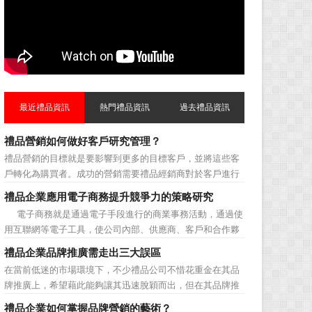
最近禮品資訊
熱門禮品資訊
過去禮品資訊
禮品營銷如何做好客戶研究管理？
禮品營銷的目標就是要影響到更多的目標客戶，並將這些客
戶轉化為購買者。成功的營銷需要禮品經銷商對於客戶進行
相應的分類，了解不同類型客戶的貢獻度，從而有的放矢的
禮品企業應用電子商務提升競爭力的策略研究
制定相應的營銷對策，而這需要對於客戶研究方面更多地投
電子商務就是通過電子手段進行的商業事務活動，通過使
入，這不僅是銷售環節的事，也需要營銷管理策略的整體支
用互聯網等電子工具，使公司內部、供應商、客戶和合作夥
持。具體來說，有以下...
伴之間，利用電子業務共享信息，實現企業間業務流程的電
禮品企業品牌推廣需走出三大誤區
子化，配合企業內部的電子化生產管理系統，提高企業的生
在當前低迷的市場環境下，不少禮品公司不惜花重金在其品
產、庫存、流通和資金等各個環節的效率。它具有結構性、
牌推廣上，希望藉此能夠讓其迅速脫穎而出，但在其品牌推
動態性、社...
廣的營銷管理思路上，也有許多禮品企業走入了幾大誤區而
禮品企業如何掌握品牌營銷的藝術？