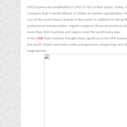
UPS Express was established in 1907 in the United States. Today, 
company that is worth billions of dollars in market capitalization. 
one of the most famous brands in the world. In addition to being the
professional transportation, logistics support, financial products
more than 200 countries and regions over the world every day.
A key
USB
flash memory brought deep significance for UPS Express
the world. Metal case looks noble and generous, simple logo and sl
magnanimity.