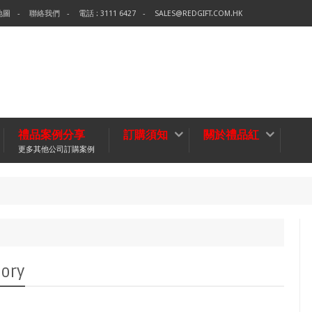
地圖
聯絡我們
電話 : 3111 6427
SALES@REDGIFT.COM.HK
禮品案例分享
訂購須知
關於禮品紅
更多其他公司訂購案例
環保袋-
無紡布袋
ory