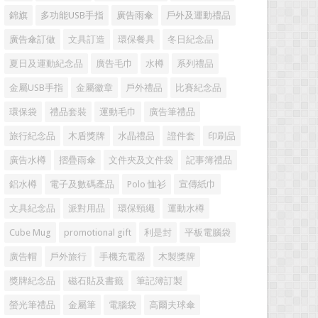
錦旗
多功能USB手指
廣告雨傘
戶外及運動禮品
廣告傘訂做
文具訂造
環保餐具
冬日紀念品
夏日及運動紀念品
廣告毛巾
水樽
系列禮品
金屬USB手指
金屬徽章
戶外禮品
比賽紀念品
環保袋
禮品套裝
運動毛巾
廣告筆禮品
旅行紀念品
木盾獎牌
水晶禮品
證件套
印刷品
廣告水樽
摺疊雨傘
文件夾及文件袋
記事簿禮品
鋁水樽
電子及數碼產品
Polo 恤衫
宣傳紙巾
文具紀念品
派對用品
環保頸繩
運動水樽
Cube Mug
promotional gift
利是封
平板電腦袋
廣告帽
戶外旅行
手機充電器
木製獎牌
獎牌紀念品
磁石貼及書籤
筆記簿訂製
螢光筆禮品
金屬筆
電腦袋
高爾夫球傘