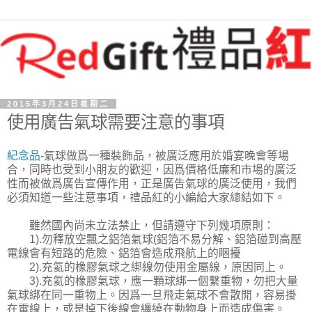
2015年3月24日星期二
使用廣告氣球需要注意的事項
紀念品
-氣球做爲一種裝飾品，被廣泛應用於婚宴晚會等場
合，同時也受到小朋友的歡迎，因爲價格低廉和市場的廣泛
性而被做爲廣告宣傳作用，正是廣告氣球的廣泛使用，我們
必須知道一些注意事項，禮品紅的小編給大家總結如下。
雖然國內尚未立法禁止，但請遵守下列幾項原則：
1).勿釋放空飄之鋁箔氣球(鋁箔不易分解、鋁箔碰到高壓
電線會有短路的危險、鋁箔會造成飛航上的睏擾
2).充氦的橡膠氣球之綁線勿使用金屬線，原因同上。
3).充氦的橡膠氣球，應一顆球綁一個繫重物，勿把大量
氣球綁在同一重物上。因爲一旦飛走氣球不會散開，容易掛
在電線上，或是掉下後線會纏繞在動物身上而造成傷害。