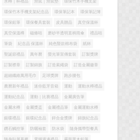
水樽｜杯禮品
滑鼠｜滑鼠墊
環保竹木手機支架
環保竹木手機支架紀念品
環保筆記本
環保筆記簿
環保鉛筆
環保餐具套裝
皮具贈品
真空保溫杯
真空保溫樽
磁條咭
磨砂半透明直柄雨傘
禮品咭
筆袋
紀念品 保溫杯
純色豎款棉布袋
紙杯
聖誕節禮品
萬年曆
螢光筆宣傳套裝
訂製獎牌
訂製襟章
訂製錦旗
訂造索繩袋
訂造金屬徽章
超細纖維萬用毛巾
足球獎牌
跑步腰包
農曆新年禮品
迷你藍牙音箱
運動
運動水樽禮品
運動紀念品
運動｜比賽禮品
金屬廣告筆
金屬水樽
金屬獎盃
金屬禮品筆
金屬運動水樽
銀碟禮品
銀碟紀念品
鋅合金獎牌
錦旗紀念品
鑽石觸控筆
防曬袖套
防水袋
隨身攜帶型餐具
隨身貼屏幕擦
電腦週邊禮品
霧面黑木鉛筆