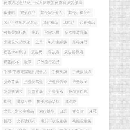
便條紙紀念品 Memo紙 便條簿 便條磚 廣告紙磚
優惠咭
充氣禮品
其他家居用品
其他手機配件
其他手機配件紀念品
其他禮品
冰箱貼
印刷禮品
可折疊旅行袋
喇叭
塑膠水樽
多功能廣告筆
太陽花水晶獎座
工具
帆布束繩袋
座檯月曆
廣告USB手指
廣告尺
廣告扇
廣告折疊扇
廣告紙杯
徽章
戶外旅行禮品
手機/平板電腦配件紀念品
手機支架
手機數據線
折叠背囊
折疊便當盒
折疊廣告傘
折疊扇子
折疊收納袋
折疊背囊
折疊雨傘
拉鍊文件袋
掛曆
掛牆月曆
握手水晶獎杯
收納袋
文具 | 辦公室禮品
旅行禮品
日曆
會員咭
月曆
檯曆
比賽號碼布
毛氈平板電腦袋
毛氈電腦袋