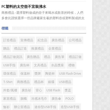
板。選擇...
具具備細膩的手感和自然的色澤度，所以深受消費者的青
PC塑料的太空壺不宜裝沸水
睞。國際著名皮具品牌有哪些?下麵就一起來了解一下吧!
商務禮品 -選擇塑料做成的壺子來喝水或飲茶的時候，人們
國際著名皮具品牌： 1、路易·威登(LV) 創立於
多會比謹慎選擇一些品牌廠家生羲的塑料壺或塑料製成的太
1...
空壺。塑料壺基本分爲PP和PC兩種材質，那用哪種材質的塑
標籤
料壺才安全? PP材質的耐熱性和穩定性好，但耐磨性比
PC差一些。而PC製品比PP製品更美觀，但不耐熱，且部分
PC...
訂造禮品
宣傳禮品
紀念品
廣告禮品
公司禮品
贈品
禮品訂造
推廣禮品
企業禮品
禮品訂做資訊
廣告贈品
禮品
廣告筆
禮品訂做
USB手指
廣告杯
文具禮品
水晶獎座
禮物
環保禮品
保溫杯
獎牌
陶瓷杯
USB Flash Drive
T-Shirt
商務禮品
禮品杯
銀碟
USB禮品
外套/風褸
廣告衫
背心
USB Flash
獎盃
家居禮品
旗幟
冷感冰毛巾
廣告傘
POLO
恤衫
辦公室禮品
迷你型USB手指
造型USB手指