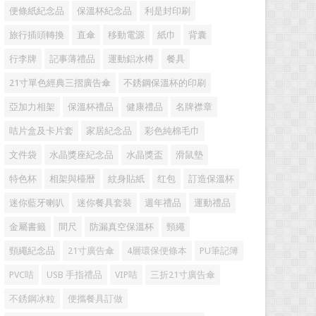
便條紙紀念品
保溫杯紀念品
利是封印刷
旅行插頭轉換
直傘
移動電源
紙巾
背囊
行李牌
記事薄禮品
運動鋁水樽
餐具
21寸單色經典三摺廣告傘
不銹鋼保溫杯的印刷
亞加力相架
保溫杯禮品
健康禮品
名牌襟章
咭片盒及卡片套
家居紀念品
彩色純棉毛巾
文件袋
水晶獎座紀念品
水晶獎盃
滑鼠墊
特色杯
相架與檯暦
紋身貼紙
红包
訂造保溫杯
迷你藍牙喇叭
迷你餐具套裝
週年禮品
運動禮品
金屬書籤
間尺
防漏真空保溫杯
頸繩
頸繩紀念品
21寸廣告傘
4層環保便條本
PU筆記簿
PVC咭
USB 手指禮品
VIP咭
三折21寸廣告傘
不銹鋼冰粒
便攜餐具訂做