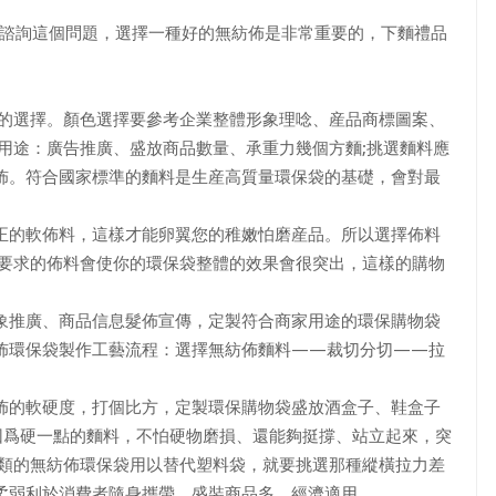
友諮詢這個問題，選擇一種好的無紡佈是非常重要的，下麵禮品
的選擇。顏色選擇要參考企業整體形象理唸、産品商標圖案、
用途：廣告推廣、盛放商品數量、承重力幾個方麵;挑選麵料應
佈。符合國家標準的麵料是生産高質量環保袋的基礎，會對最
的軟佈料，這樣才能卵翼您的稚嫩怕磨産品。所以選擇佈料
上要求的佈料會使你的環保袋整體的效果會很突出，這樣的購物
推廣、商品信息髮佈宣傳，定製符合商家用途的環保購物袋
佈環保袋製作工藝流程：選擇無紡佈麵料——裁切分切——拉
的軟硬度，打個比方，定製環保購物袋盛放酒盒子、鞋盒子
因爲硬一點的麵料，不怕硬物磨損、還能夠挺撐、站立起來，突
貨類的無紡佈環保袋用以替代塑料袋，就要挑選那種縱橫拉力差
柔弱利於消費者隨身攜帶、盛裝商品多、經濟適用。