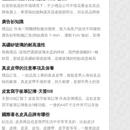
價值不是將品牌鋪設到消費者眼前，而是將品牌印到消費者
在當前低迷的市場環境下，不少禮品公司不惜花重金在其品
心裡 與消費者的心理距離的拉近，並不是一朝一夕的事
牌推廣上，希望藉此能夠讓其迅速脫穎而出，但在其品牌推
情，需要做好持...
廣的營銷管理思路上，也有許多禮品企業走入了幾大誤區而
廣告衫知識
無法自拔，這其中，最為常見的誤區有： 誤區一：不清
禮品紅 作為一間團體制服供應商，致力為客戶提供不同種類
楚品牌到底在表達什麼 很多禮品企業在推廣品牌之前，
廣告衫和制服訂造(例如廣告 T-shirt， 運動 Polo 恤衫，宣傳
不知道到...
背心，風褸外套禮品，訂造球衣等)，從公司員工制服，到不
高硼矽玻璃的耐高溫性
同宣傳活動用的制服。禮品紅都可以為客戶度身...
商務禮品 -當我們選購玻璃水盃的時候，我們會接觸到一種
材質，那就是高硼矽環保玻璃，這種玻璃的特點就是耐高
溫，那麼這個耐高溫的溫度限製和準確的含義是什麼呢?禮品
真皮皮帶的注意事項及保養
紅的小編給大家總結如下。 耐熱玻璃【Heat-resistant
禮品訂造 。一款品質上乘的真皮皮帶，無疑是男人身份及品
glass】是指含有耐熱性強的硼酸﹑矽酸成分,能夠...
味的象徵，真皮皮帶手感舒適，持久耐磨，是都市男士的首
選。當你還在髮愁老爸生日禮物送什麼的時候，一款真皮皮
皮套寫字板筆記簿-天晉IIIB
帶就是非常不錯的選擇。但是真皮皮帶如果疏於保養，也會
天晉IIIB訂製了 皮套寫字板筆記簿 作為宣傳禮品。這款皮套
黯然失色，出現裂痕和破損的痕跡，今天小編就爲大家分享
寫字板筆記簿集合5種功能。一邊的A4尺寸文件夾可以存放
真皮皮帶的注意事項...
A4紙或宣傳冊等。A4文件夾下是一個票據夾，可以存放收據
國際著名皮具品牌有哪些
或支票。然後就是透明的名片夾。在正中可以掛插一支廣告
紀念品 -皮具商品也是我們生活中非常常見的，比如皮沙
筆。最後一邊則是一本帶橫線的便簽紙，還可以當作寫字
髮、皮椅、皮床、皮包、皮腰帶、皮手套等等，一般來說皮