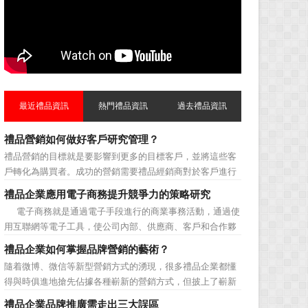
最近禮品資訊
熱門禮品資訊
過去禮品資訊
禮品營銷如何做好客戶研究管理？
禮品營銷的目標就是要影響到更多的目標客戶，並將這些客
戶轉化為購買者。成功的營銷需要禮品經銷商對於客戶進行
相應的分類，了解不同類型客戶的貢獻度，從而有的放矢的
禮品企業應用電子商務提升競爭力的策略研究
制定相應的營銷對策，而這需要對於客戶研究方面更多地投
電子商務就是通過電子手段進行的商業事務活動，通過使
入，這不僅是銷售環節的事，也需要營銷管理策略的整體支
用互聯網等電子工具，使公司內部、供應商、客戶和合作夥
持。具體來說，有以下...
伴之間，利用電子業務共享信息，實現企業間業務流程的電
禮品企業如何掌握品牌營銷的藝術？
子化，配合企業內部的電子化生產管理系統，提高企業的生
隨着微博、微信等新型營銷方式的湧現，很多禮品企業都懂
產、庫存、流通和資金等各個環節的效率。它具有結構性、
得與時俱進地搶先佔據各種嶄新的營銷方式，但披上了嶄新
動態性、社...
的營銷軀殼，卻沒有掌握營銷的靈魂。要知道，營銷真正的
禮品企業品牌推廣需走出三大誤區