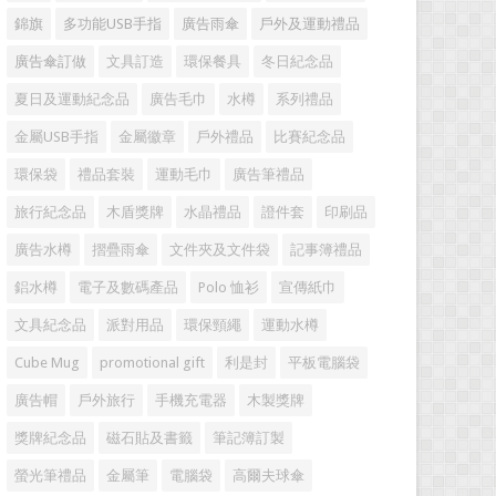
錦旗
多功能USB手指
廣告雨傘
戶外及運動禮品
廣告傘訂做
文具訂造
環保餐具
冬日紀念品
夏日及運動紀念品
廣告毛巾
水樽
系列禮品
金屬USB手指
金屬徽章
戶外禮品
比賽紀念品
環保袋
禮品套裝
運動毛巾
廣告筆禮品
旅行紀念品
木盾獎牌
水晶禮品
證件套
印刷品
廣告水樽
摺疊雨傘
文件夾及文件袋
記事簿禮品
鋁水樽
電子及數碼產品
Polo 恤衫
宣傳紙巾
文具紀念品
派對用品
環保頸繩
運動水樽
Cube Mug
promotional gift
利是封
平板電腦袋
廣告帽
戶外旅行
手機充電器
木製獎牌
獎牌紀念品
磁石貼及書籤
筆記簿訂製
螢光筆禮品
金屬筆
電腦袋
高爾夫球傘