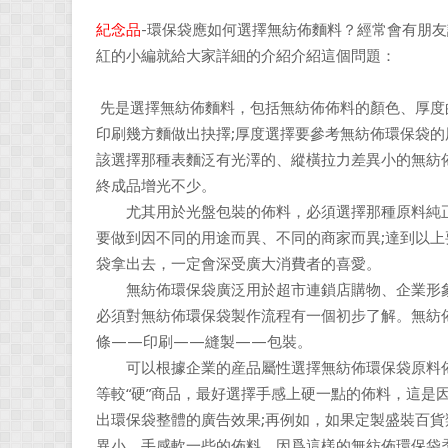
紀念品
-環保袋應如何選擇無紡佈麵料？經常會有朋
紅的小編就給大家詳細的介紹介紹這個問題：
先是選擇無紡佈麵料，包括無紡佈佈料的顏色、厚度
印刷幾方麵做出抉擇;厚度選擇要參考無紡佈環保袋的
該選擇那種表麵泛有光澤的、縱橫拉力差異小的無紡
終成品增光不少。
尤其用於光盤包裝的佈料，必須選擇那種原料純正
要做到因不同的用途而異、不同的商家而異;達到以
袋拿出去，一定會深受廣大消費者的喜愛。
無紡佈環保袋廣泛用於超市連鎖店購物、企業形象
必須對無紡佈環保袋製作流程有一個初步了解。無紡
條——印刷——縫製——包裝。
可以根據企業的産品屬性選擇無紡佈環保袋原料佈
等較“硬”商品，最好選擇手感上硬一點的佈料，這是
出環保袋整體的廣告效果;再例如，如果定製盛裝百
異小、手感軟一些的佈料，因爲這樣的無紡佈環保袋