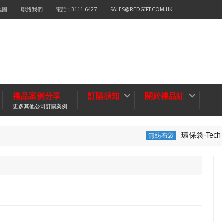
地圖
聯絡我們
電話 : 3111 6427
SALES@REDGIFT.COM.HK
禮品案例分享
訂購須知
關於禮品紅
更多其他公司訂購案例
環保袋-Tech Data
無紡布袋
四色