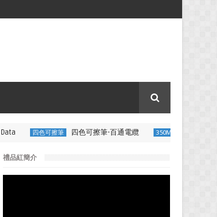
四色可擦筆-百通電纜
可擦筆
350ML 折疊矽膠咖啡杯特色禮品杯
禮品紅簡介