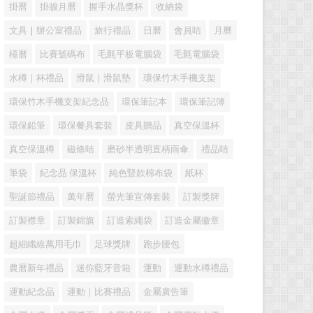
掛曆
掛牆月曆
握手水晶獎杯
收納袋
文具 | 辦公室禮品
旅行禮品
日曆
會員咭
月曆
檯曆
比賽號碼布
毛氈平板電腦袋
毛氈電腦袋
水樽｜杯禮品
滑鼠｜滑鼠墊
環保竹木手機支架
環保竹木手機支架紀念品
環保筆記本
環保筆記簿
環保鉛筆
環保餐具套裝
皮具贈品
真空保溫杯
真空保溫樽
磁條咭
磨砂半透明直柄雨傘
禮品咭
筆袋
紀念品 保溫杯
純色豎款棉布袋
紙杯
聖誕節禮品
萬年曆
螢光筆宣傳套裝
訂製獎牌
訂製襟章
訂製錦旗
訂造索繩袋
訂造金屬徽章
超細纖維萬用毛巾
足球獎牌
跑步腰包
農曆新年禮品
迷你藍牙音箱
運動
運動水樽禮品
運動紀念品
運動｜比賽禮品
金屬廣告筆