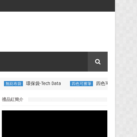
-Tech Data
四色可擦筆-百通電纜
四色可擦筆
350ML 
禮品紅簡介