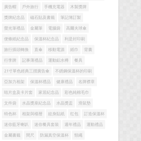
廣告帽
戶外旅行
手機充電器
木製獎牌
獎牌紀念品
磁石貼及書籤
筆記簿訂製
螢光筆禮品
金屬筆
電腦袋
高爾夫球傘
便條紙紀念品
保溫杯紀念品
利是封印刷
旅行插頭轉換
直傘
移動電源
紙巾
背囊
行李牌
記事薄禮品
運動鋁水樽
餐具
21寸單色經典三摺廣告傘
不銹鋼保溫杯的印刷
亞加力相架
保溫杯禮品
健康禮品
名牌襟章
咭片盒及卡片套
家居紀念品
彩色純棉毛巾
文件袋
水晶獎座紀念品
水晶獎盃
滑鼠墊
特色杯
相架與檯暦
紋身貼紙
红包
訂造保溫杯
迷你藍牙喇叭
迷你餐具套裝
週年禮品
運動禮品
金屬書籤
間尺
防漏真空保溫杯
頸繩