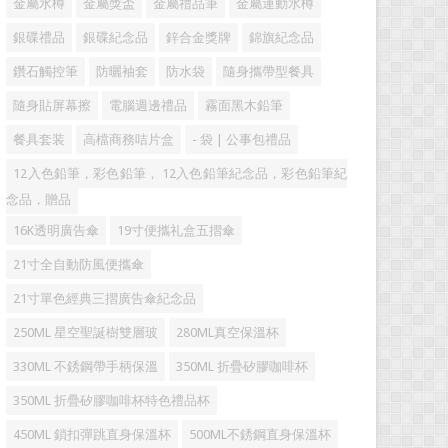
金屬水樽
金屬獎盃
金屬禮品筆
金屬運動水樽
銀碟禮品
銀碟紀念品
鋅合金獎牌
錦旗紀念品
鑽石觸控筆
防曬袖套
防水袋
隨身攜帶型餐具
隨身貼屏幕擦
電腦週邊禮品
霧面黑木鉛筆
餐具套装
高檔商務咭片盒
- 袋 | 公事包禮品
12入色鉛筆，彩色鉛筆， 12入色鉛筆紀念品，彩色鉛筆紀
念品，贈品
16K透明廣告傘
19寸便攜礼盒五摺傘
21寸全自動防風便攜傘
21寸單色經典三摺廣告傘紀念品
250ML 星空聖誕樹雙層玻
280ML真空保溫杯
330ML 不銹鋼帶手柄保溫
350ML 折疊矽膠咖啡杯
350ML 折疊矽膠咖啡杯特色禮品杯
450ML 鎖扣彈跳直身保溫杯
500ML不銹鋼直身保溫杯