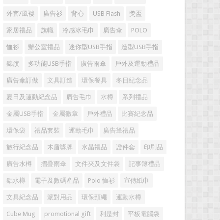
外套/風褸
廣告衫
背心
USB Flash
獎盃
家居禮品
旗幟
冷感冰毛巾
廣告傘
POLO
恤衫
辦公室禮品
迷你型USB手指
造型USB手指
錦旗
多功能USB手指
廣告雨傘
戶外及運動禮品
廣告傘訂做
文具訂造
環保餐具
冬日紀念品
夏日及運動紀念品
廣告毛巾
水樽
系列禮品
金屬USB手指
金屬徽章
戶外禮品
比賽紀念品
環保袋
禮品套裝
運動毛巾
廣告筆禮品
旅行紀念品
木盾獎牌
水晶禮品
證件套
印刷品
廣告水樽
摺疊雨傘
文件夾及文件袋
記事簿禮品
鋁水樽
電子及數碼產品
Polo 恤衫
宣傳紙巾
文具紀念品
派對用品
環保頸繩
運動水樽
Cube Mug
promotional gift
利是封
平板電腦袋