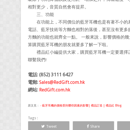
相對更少，音質自然會有提昇。
三、功能
在功能上，不同價位的藍牙耳機也是有著不小的差
電話、藍牙技術等方麵也相對的落後，甚至沒有更多
方麵的功能也就齊全一點。 一般來說，影響價格的
算購買藍牙耳機的朋友就要多了解一下啦。
禮品紅小編提供大家，購買藍牙耳機一定要選擇正
聯繫我們!
電話: (852) 3111 6427
電郵:
Sales@RedGift.com.hk
網站:
RedGift.com.hk
原文見：
- 藍牙耳機的價格受到哪些因素的影響| 禮品訂造 | 禮品紅 Blog
Tags :
Tweet
Share