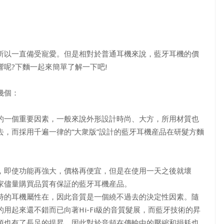
所以一直備受寵愛。但是相對於普通耳機來說，藍牙耳機的價
呢?下麵一起來簡單了解一下吧!
幾個：
一個重要因素，一般來說外形設計時尚、大方，所用材質也
，而採用千遍一律的“大衆版”設計的藍牙耳機産品在研髮方麵
即使功能再強大，價格再便宜，但是在使用一天之後就壞
家儘量購買品質有保証的藍牙耳機産品。
的耳機屬性在，因此音質是一個繞不過去的決定性因素。隨
用起來還不錯而已向著Hi-Fi級的音質髮展，而藍牙技術的昇
項也有了長足的提昇，因此對於音頻在傳輸中的壓縮和損耗也