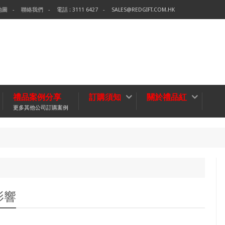
地圖
聯絡我們
電話 : 3111 6427
SALES@REDGIFT.COM.HK
禮品案例分享
訂購須知
關於禮品紅
更多其他公司訂購案例
環保袋
無紡布袋
影響