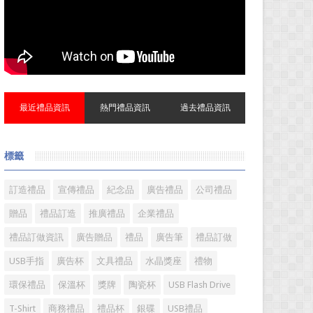
最近禮品資訊
熱門禮品資訊
過去禮品資訊
標籤
訂造禮品
宣傳禮品
紀念品
廣告禮品
公司禮品
贈品
禮品訂造
推廣禮品
企業禮品
禮品訂做資訊
廣告贈品
禮品
廣告筆
禮品訂做
USB手指
廣告杯
文具禮品
水晶獎座
禮物
環保禮品
保溫杯
獎牌
陶瓷杯
USB Flash Drive
T-Shirt
商務禮品
禮品杯
銀碟
USB禮品