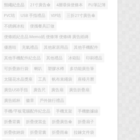
頸繩紀念品
21寸廣告傘
4層環保便條本
PU筆記簿
PVC咭
USB 手指禮品
VIP咭
三折21寸廣告傘
不銹鋼冰粒
便攜餐具訂做
便條紙紀念品 Memo紙 便條簿 便條磚 廣告紙磚
優惠咭
充氣禮品
其他家居用品
其他手機配件
其他手機配件紀念品
其他禮品
冰箱貼
印刷禮品
可折疊旅行袋
喇叭
塑膠水樽
多功能廣告筆
太陽花水晶獎座
工具
帆布束繩袋
座檯月曆
廣告USB手指
廣告尺
廣告扇
廣告折疊扇
廣告紙杯
徽章
戶外旅行禮品
手機/平板電腦配件紀念品
手機支架
手機數據線
折叠背囊
折疊便當盒
折疊廣告傘
折疊扇子
折疊收納袋
折疊背囊
折疊雨傘
拉鍊文件袋