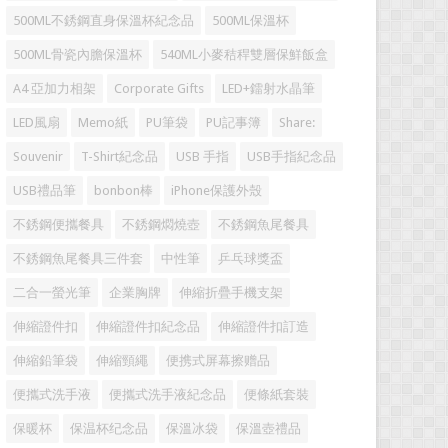
500ML不銹鋼直身保溫杯紀念品
500ML保溫杯
500ML骨瓷內膽保溫杯
540ML小麥秸稈雙層保鮮飯盒
A4 亞加力相架
Corporate Gifts
LED+鐳射水晶筆
LED風扇
Memo紙
PU筆袋
PU記事簿
Share:
Souvenir
T-Shirt紀念品
USB 手指
USB手指紀念品
USB禮品筆
bonbon棒
iPhone保護外殼
不銹鋼便攜餐具
不銹鋼燜燒壺
不銹鋼魚尾餐具
不銹鋼魚尾餐具三件套
中性筆
乒乓球獎盃
二合一螢光筆
企業胸牌
伸縮折疊手機支架
伸縮證件扣
伸縮證件扣紀念品
伸縮證件扣訂造
伸縮鉛筆袋
伸縮頸繩
便携式屏幕擦赠品
便攜式洗手液
便攜式洗手液紀念品
便條紙套裝
保暖杯
保温杯纪念品
保溫冰袋
保溫壺禮品