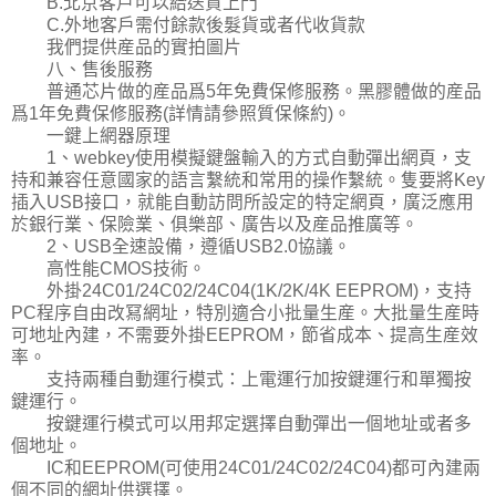
B.北京客戶可以給送貨上門
C.外地客戶需付餘款後髮貨或者代收貨款
我們提供産品的實拍圖片
八、售後服務
普通芯片做的産品爲5年免費保修服務。黑膠體做的産品
爲1年免費保修服務(詳情請參照質保條約)。
一鍵上網器原理
1、webkey使用模擬鍵盤輸入的方式自動彈出網頁，支
持和兼容任意國家的語言繫統和常用的操作繫統。隻要將Key
插入USB接口，就能自動訪問所設定的特定網頁，廣泛應用
於銀行業、保險業、俱樂部、廣告以及産品推廣等。
2、USB全速設備，遵循USB2.0協議。
高性能CMOS技術。
外掛24C01/24C02/24C04(1K/2K/4K EEPROM)，支持
PC程序自由改冩網址，特別適合小批量生産。大批量生産時
可地址內建，不需要外掛EEPROM，節省成本、提高生産效
率。
支持兩種自動運行模式：上電運行加按鍵運行和單獨按
鍵運行。
按鍵運行模式可以用邦定選擇自動彈出一個地址或者多
個地址。
IC和EEPROM(可使用24C01/24C02/24C04)都可內建兩
個不同的網址供選擇。