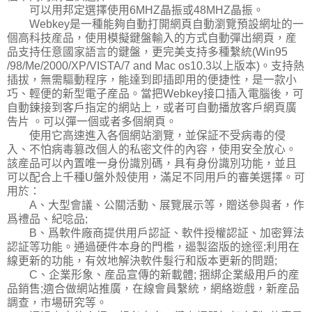
可以用邦定選擇使用6MHZ晶振或48MHZ晶振。
Webkey是一種能夠自動打開網頁自動瀏覽預設網址的一
個高科技産品，使用模擬鍵盤輸入的方式自動彈出網頁，産
品支持任意國家語言的鍵盤，更完美支持多種繫統(Win95
/98/Me/2000/XP/VISTA/7 and Mac os10.3以上版本)。支持熱
插拔，無需驅動程序，能達到即插即用的便捷性，是一款小
巧、輕便的新型電子産品。當把Webkey接口插入電腦後，可
自動鍊接到客戶指定的網站上，或者可自動播放客戶網頁廣
告片 。可以彈一個或者多個網頁。
使用它高速進入各個網站瀏覽，並保証不受病毒的侵
入、不怕病毒篡改個人的私密文件的內容，使用安全放心。
該産品可以內置唯一身份識別碼，具有身份識別功能，並且
可以配合上千種U盤外殼使用，滿足不同用戶的審美選擇。可
用於：
A、大型會議、公關活動、展覽展示等，贈送參與者，作
爲禮品、紀唸品;
B、爲軟件廠商提供用戶認証、軟件授權認証、加密算法
認証等功能。通過硬件本身的門檻，遏製盜版的途徑;利用在
線更新的功能，有效地解決軟件髮行和版本更新的問題;
C、企業形象、産品宣傳的新載體; 捆綁企業級用戶的産
品銷售;適合做網站推廣，在線會員繫統，網絡遊戲，新産品
調查，市場研究等。