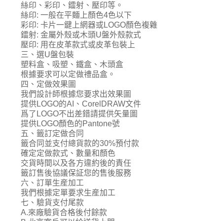
絲印、彩印、鐳射、壓印等。
絲印: 一般在平麵上顏色4色以下
彩印: 卡片一鍵上網器或LOGO顏色複雜
鐳射: 金屬外殼或木頭U盤外殼款式
壓印: 用在皮革款式或皮革包裝上
三、選U盤包裝
塑料盒、吸塑、鐵盒、木頭盒
根據要求可以定做禮品盒。
四、定做效果圖
我們設計師根據您要求出效果圖
提供LOGO的AI、CorelDRAW文件
爲了LOGO不出差錯請提供矢量圖
提供LOGO顏色的Pantone號
五、籤訂定做合同
籤合同並支付總貨款的30%預付款
確定定做款式、數量和顏色
交貨時間以及各方違約後的責任
籤訂售後協議保証您的售後服務
六、訂單生産加工
我們根據定單要求生産加工
七、驗貨支付尾款
A.來廠驗貨合格後付餘款