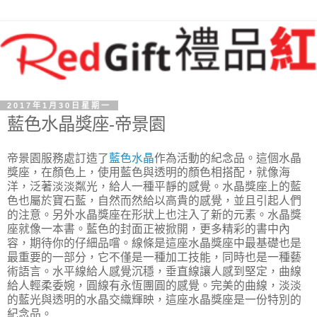
2017年1月30日星期一
藍色水晶獎座-帝景園
帝景園服務處訂造了
藍色水晶
作為活動的紀念品。這個水晶
獎座，在顏色上，使用藍色與透明的顏色相搭配，就像海
洋，泛著淡淡粼光，給人一種平靜的感覺。水晶獎座上的藍
色也屬於寶石藍，自然而然給以高貴的感覺，並且引起人們
的注意。另外水晶獎座在形狀上也注入了新的元素。水晶獎
座就像一本書。藍色的封面正被掀開，更多精彩的書中內
容，期待你的仔細品嚐。線條是這座水晶獎座中最基礎也是
最重要的一部分，它不僅是一種加工技能，同時也是一種藝
術語言。水平線給人感覺沉穩，垂直線讓人感到堅定，曲線
給人輕柔委婉，圓線有永恆團圓的感覺。完美的曲線，淡淡
的藍光與透明的水晶交織輝映，這座水晶獎座是一份特別的
紀念品。