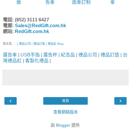
做
告傘
雨傘訂制
傘
電話: (852) 3111 6427
電郵:
Sales@RedGift.com.hk
網站:
RedGift.com.hk
原文見：
- | 禮品公司 | 禮品訂造 | 禮品紅 Blog
廣告傘
|
USB手指
|
廣告杯
|
紀念品
|
禮品公司
|
禮品訂造
|
台
灣禮品紅
|
客製化禮品
|
‹
›
首頁
查看網絡版本
由
Blogger
提供.