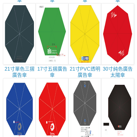
傘
傘
傘
傘
21寸單色三摺
17寸五摺廣告
21寸PVC透明
30寸純色廣告
廣告傘
傘
廣告傘
太陽傘