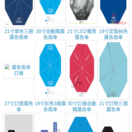
21寸單色三摺
30寸自動開廣
21寸LED電筒
19寸定製純色
廣告雨傘
告雨傘
廣告傘
廣告雨傘
27寸訂造廣告
19寸彩色3摺廣
30寸訂做自動
21寸訂制三摺
傘
告雨傘
開廣告傘
廣告傘