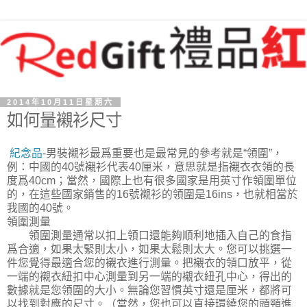
2014年10月11日星期六
如何量襯衫尺寸
紀念品
-男裝襯衫最爲重要也是最常見的參考就是“領圍”，
例：中國的40號襯衫代表40厘米，意思就是指襯衣衣領的長
度爲40cm；當然，國際上也有很多國家是用英寸作領圍單位
的，在這些國家銷售的16號襯衫的領圍是16ins，也就相當於
我國的40號。
領圍測量
領圍測量通常以扣上領口還能夠順利地插入自己的食指
爲合適，如果太緊則太小，如果太鬆則太大。您可以挑選一
件您覺得最適合您的襯衣進行測量。把襯衣的領口放平，從
一端的襯衣紐扣中心測量到另一端的襯衣紐孔中心，得出的
數據就是您領圍的大小。無論您習慣英寸還是厘米，都將可
以找到對應的尺寸。（當然，您也可以直接環繞您的頭頸進