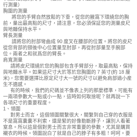
行測量）
胸圍的測量
將您的手臂自然放鬆的下垂，從您的腋窩下環繞您的胸
前，量出最高點的尺寸，請注意，您必須保証您的測量皮尺
與地麵保持水平。
臂長測量
請將您的肘部彎曲成 90 度叉在腰部的位置。將您的皮尺
從您背部的頸後中心位置量至肘部，再從肘部量至手腕部
位。兩者之和就爲您的臂長。
肩寬測量
請將皮尺環繞於您的胸部包含手臂部分，取最高點，保持
與地麵水平。如果這尺寸大於等於您胸圍的 7 英寸(約 18 厘
米)，您需要選擇比原定尺寸大一號的尺寸以避免肩部過小産
生不適感。
有的時候，我們的尺碼並不像表上列的那麼標準，可能有
一兩項參數大一點或小一點，這時如何取捨呢？就再說一下
各項尺寸的重要程度。
1、領圍
對男士而言，這個領圍關繫很大，關繫到自己穿的衣服是
不是窩窩囊囊不利索，還是緊的好像勒斷脖子，讓別人看著
窒息。所以這是個對男士而言非常重要的參數，尤其是購買
襯衣的時候。領圍說白了就是自己的脖子有多粗！呵呵。要