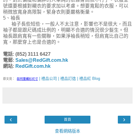
號還要根據對襯衣的要求加以考慮。想要寬鬆的衣服，可以
稍微放寬身高限製，緊身衣則要嚴格衡量。
5、袖長
袖子長些短些，一般人不太注意，影響也不是很大，而且
袖子都是跟尺碼成比例的，明顯不合適的情況很少髮生。但
袖長跟肩寬有一些關聯，如果淨袖長稍短，但肩寬比自己的
寬，那麼穿上也是合適的。
電話: (852) 3111 6427
電郵:
Sales@RedGift.com.hk
網站:
RedGift.com.hk
| 禮品公司 | 禮品訂造 | 禮品紅 Blog
原文見：
-
如何量襯衫尺寸
‹
›
首頁
查看網絡版本