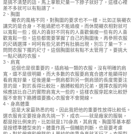
是搞不清楚的話，馬上拿軟尺量一下脖子就好了，這樣心裡
差不多就可以有點譜了。
2、胸圍
襯衣的風格不同，對胸圍的要求也不一樣，比如正裝襯衣
講究的是合身，不能過肥也不能過瘦，而休閒襯衣相對就可
以寬鬆一些；個人的喜好不同有的人喜歡偏瘦一些有的人喜
歡寬鬆一些。這些都需要掌握了自己的胸圍後，再參照衣服
的尺碼選擇。呵呵有些兄弟們有肚腩出現，別忘了量一下，
問問衣服下擺的尺寸。這個胸圍就有點不太管用了。要挑大
一點尺碼的衣服。
3、肩寬
這個也是很重要的，插肩袖一類的衣服，沒有明確的肩
寬，還不是很明顯，而大多數的衣服要肩寬合適才能顯得好
看肩寬好量，從後邊量一側肩都到另一側肩頭的長度需要注
意的是，對於長得比較壯，胳膊較粗的兄弟，選擇衣服的時
候應該比自己的實際肩寬大一些的。這樣衣服穿起來比較舒
服不會抱下胳膊還要擔心衣服會不會開線。
4、身高體重
這是大家最熟悉的啦，因此我把他的重要性放得比較低。
選衣服肯定要按身高先挑一下，成衣――就是廠家的服裝，
都是按比例來的，比如就是170身高，其肩寬、胸圍等基本都
是按標準體型來的。體重作爲一個輔助判斷，也是要考慮
的，對於偏瘦和偏胖的人單純的依靠身高就不行了。衣服型