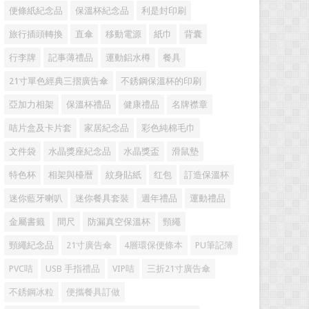
便條紙紀念品
保溫杯紀念品
利是封印刷
旅行插頭轉換
直傘
移動電源
紙巾
背囊
行李牌
記事薄禮品
運動鋁水樽
餐具
21寸單色經典三摺廣告傘
不銹鋼保溫杯的印刷
亞加力相架
保溫杯禮品
健康禮品
名牌襟章
咭片盒及卡片套
家居紀念品
彩色純棉毛巾
文件袋
水晶獎座紀念品
水晶獎盃
滑鼠墊
特色杯
相架與檯暦
紋身貼紙
红包
訂造保溫杯
迷你藍牙喇叭
迷你餐具套裝
週年禮品
運動禮品
金屬書籤
間尺
防漏真空保溫杯
頸繩
頸繩紀念品
21寸廣告傘
4層環保便條本
PU筆記簿
PVC咭
USB 手指禮品
VIP咭
三折21寸廣告傘
不銹鋼冰粒
便攜餐具訂做