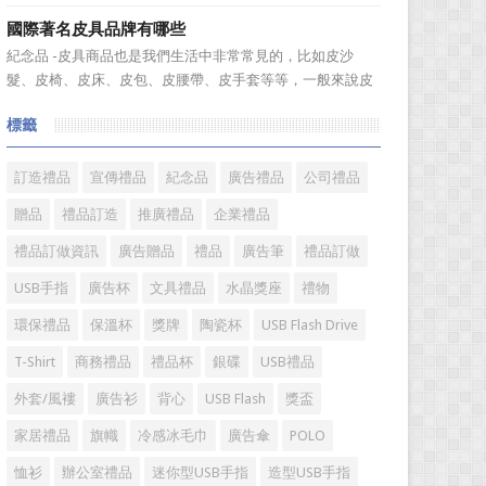
溫度，年、月...
廣的營銷管理思路上，也有許多禮品企業走入了幾大誤區而
國際著名皮具品牌有哪些
無法自拔，這其中，最為常見的誤區有： 誤區一：不清
紀念品 -皮具商品也是我們生活中非常常見的，比如皮沙
楚品牌到底在表達什麼 很多禮品企業在推廣品牌之前，
髮、皮椅、皮床、皮包、皮腰帶、皮手套等等，一般來說皮
不知道到...
具具備細膩的手感和自然的色澤度，所以深受消費者的青
標籤
睞。國際著名皮具品牌有哪些?下麵就一起來了解一下吧!
國際著名皮具品牌： 1、路易·威登(LV) 創立於
1...
訂造禮品
宣傳禮品
紀念品
廣告禮品
公司禮品
贈品
禮品訂造
推廣禮品
企業禮品
禮品訂做資訊
廣告贈品
禮品
廣告筆
禮品訂做
USB手指
廣告杯
文具禮品
水晶獎座
禮物
環保禮品
保溫杯
獎牌
陶瓷杯
USB Flash Drive
T-Shirt
商務禮品
禮品杯
銀碟
USB禮品
外套/風褸
廣告衫
背心
USB Flash
獎盃
家居禮品
旗幟
冷感冰毛巾
廣告傘
POLO
恤衫
辦公室禮品
迷你型USB手指
造型USB手指