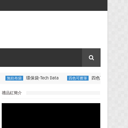
袋-Tech Data
四色可擦筆-百通電纜
四色可擦筆
350ML 
禮品紅簡介