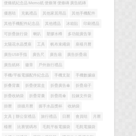
便條紙紀念品 Memo紙 便條簿 便條磚 廣告紙磚
優惠咭
充氣禮品
其他家居用品
其他手機配件
其他手機配件紀念品
其他禮品
冰箱貼
印刷禮品
可折疊旅行袋
喇叭
塑膠水樽
多功能廣告筆
太陽花水晶獎座
工具
帆布束繩袋
座檯月曆
廣告USB手指
廣告尺
廣告扇
廣告折疊扇
廣告紙杯
徽章
戶外旅行禮品
手機/平板電腦配件紀念品
手機支架
手機數據線
折叠背囊
折疊便當盒
折疊廣告傘
折疊扇子
折疊收納袋
折疊背囊
折疊雨傘
拉鍊文件袋
掛曆
掛牆月曆
握手水晶獎杯
收納袋
文具 | 辦公室禮品
旅行禮品
日曆
會員咭
月曆
檯曆
比賽號碼布
毛氈平板電腦袋
毛氈電腦袋