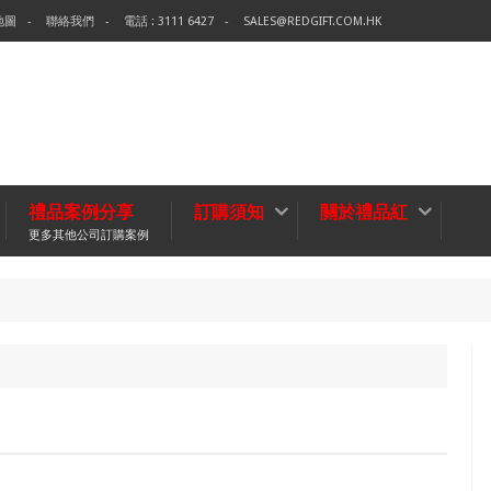
地圖
聯絡我們
電話 : 3111 6427
SALES@REDGIFT.COM.HK
禮品案例分享
訂購須知
關於禮品紅
更多其他公司訂購案例
環保
無紡布袋