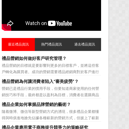
最近禮品資訊
熱門禮品資訊
過去禮品資訊
禮品營銷如何做好客戶研究管理？
禮品營銷的目標就是要影響到更多的目標客戶，並將這些客
戶轉化為購買者。成功的營銷需要禮品經銷商對於客戶進行
相應的分類，了解不同類型客戶的貢獻度，從而有的放矢的
禮品營銷為何讓消費者陷入“審美疲勞”？
制定相應的營銷對策，而這需要對於客戶研究方面更多地投
營銷已是禮品行業的慣用手段，但要知道商家使用的任何營
入，這不僅是銷售環節的事，也需要營銷管理策略的整體支
銷技巧和手段，最終都是以盈利為目標，消費者在選購商品
持。具體來說，有以下...
時最為關注的便是如何利用最低的費用購買到最超值的貨
禮品企業如何掌握品牌營銷的藝術？
品。在禮品公司使用常規的營銷方式的同時，消費者也不免
隨着微博、微信等新型營銷方式的湧現，很多禮品企業都懂
走陷入了“審美疲勞”。 編者總結了最讓消費者對禮品行
得與時俱進地搶先佔據各種嶄新的營銷方式，但披上了嶄新
業營銷產生免疫...
的營銷軀殼，卻沒有掌握營銷的靈魂。要知道，營銷真正的
禮品企業應用電子商務提升競爭力的策略研究