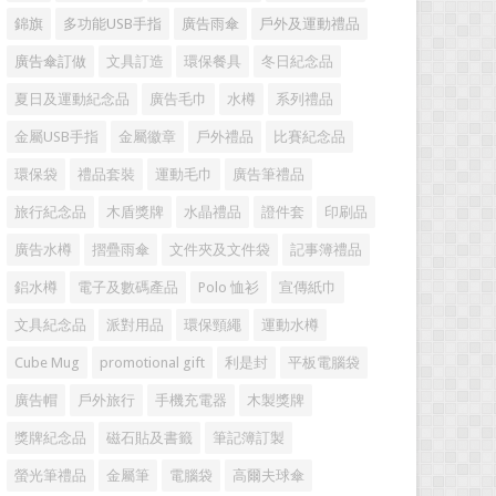
錦旗
多功能USB手指
廣告雨傘
戶外及運動禮品
廣告傘訂做
文具訂造
環保餐具
冬日紀念品
夏日及運動紀念品
廣告毛巾
水樽
系列禮品
金屬USB手指
金屬徽章
戶外禮品
比賽紀念品
環保袋
禮品套裝
運動毛巾
廣告筆禮品
旅行紀念品
木盾獎牌
水晶禮品
證件套
印刷品
廣告水樽
摺疊雨傘
文件夾及文件袋
記事簿禮品
鋁水樽
電子及數碼產品
Polo 恤衫
宣傳紙巾
文具紀念品
派對用品
環保頸繩
運動水樽
Cube Mug
promotional gift
利是封
平板電腦袋
廣告帽
戶外旅行
手機充電器
木製獎牌
獎牌紀念品
磁石貼及書籤
筆記簿訂製
螢光筆禮品
金屬筆
電腦袋
高爾夫球傘