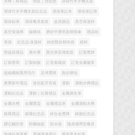
水樽｜杯禮品
滑鼠｜滑鼠墊
環保竹木手機支架
環保竹木手機支架紀念品
環保筆記本
環保筆記簿
環保鉛筆
環保餐具套裝
皮具贈品
真空保溫杯
真空保溫樽
磁條咭
磨砂半透明直柄雨傘
禮品咭
筆袋
紀念品 保溫杯
純色豎款棉布袋
紙杯
聖誕節禮品
萬年曆
螢光筆宣傳套裝
訂製獎牌
訂製襟章
訂製錦旗
訂造索繩袋
訂造金屬徽章
超細纖維萬用毛巾
足球獎牌
跑步腰包
農曆新年禮品
迷你藍牙音箱
運動
運動水樽禮品
運動紀念品
運動｜比賽禮品
金屬廣告筆
金屬水樽
金屬獎盃
金屬禮品筆
金屬運動水樽
銀碟禮品
銀碟紀念品
鋅合金獎牌
錦旗紀念品
鑽石觸控筆
防曬袖套
防水袋
隨身攜帶型餐具
隨身貼屏幕擦
電腦週邊禮品
霧面黑木鉛筆