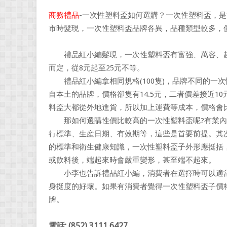
商務禮品
-一次性塑料盃如何選購？一次性塑料盃，
市時髮現，一次性塑料盃品牌各異，品種類型較多，
禮品紅小編髮現，一次性塑料盃有富強、萬容、超凡等
而定，從8元起至25元不等。
禮品紅小編拿相同規格(100隻)，品牌不同的一次
自本土的品牌，價格卻隻有14.5元，二者價差接近
料盃大都從外地進貨，所以加上運費等成本，價格會
那如何選購性價比較高的一次性塑料盃呢?有業內
行標準、生産日期、有效期等，這些是首要前提。其
的標準和衛生健康知識，一次性塑料盃子外形應挺括
或飲料後，端起來時會嚴重變形，甚至端不起來。
小李也告訴禮品紅小編，消費者在選擇時可以適當
身挺度的好壞。如果有消費者覺得一次性塑料盃子價
牌。
電話: (852) 3111 6427