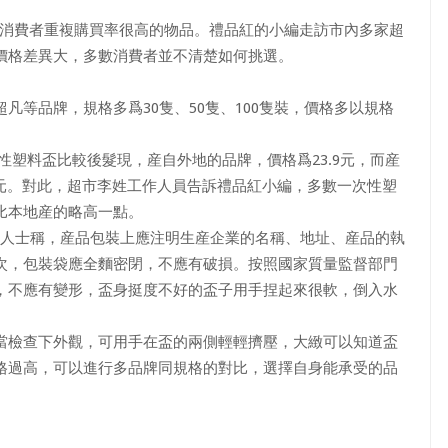
是消費者重複購買率很高的物品。禮品紅的小編走訪市內多家超
價格差異大，多數消費者並不清楚如何挑選。
品牌，規格多爲30隻、50隻、100隻裝，價格多以規格
性塑料盃比較後髮現，産自外地的品牌，價格爲23.9元，而産
10元。對此，超市李姓工作人員告訴禮品紅小編，多數一次性塑
比本地産的略高一點。
人士稱，産品包裝上應注明生産企業的名稱、地址、産品的執
次，包裝袋應全麵密閉，不應有破損。按照國家質量監督部門
，不應有變形，盃身挺度不好的盃子用手捏起來很軟，倒入水
檢查下外觀，可用手在盃的兩側輕輕擠壓，大緻可以知道盃
格過高，可以進行多品牌同規格的對比，選擇自身能承受的品