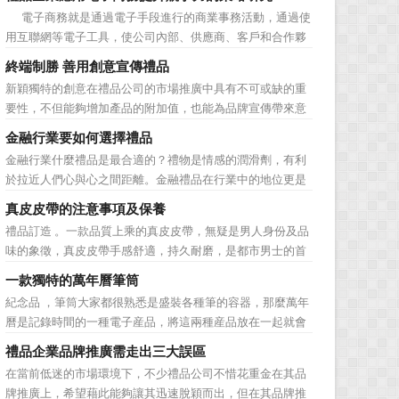
價值不是將品牌鋪設到消費者眼前，而是將品牌印到消費者
電子商務就是通過電子手段進行的商業事務活動，通過使
心裡 與消費者的心理距離的拉近，並不是一朝一夕的事
用互聯網等電子工具，使公司內部、供應商、客戶和合作夥
情，需要做好持...
伴之間，利用電子業務共享信息，實現企業間業務流程的電
終端制勝 善用創意宣傳禮品
子化，配合企業內部的電子化生產管理系統，提高企業的生
新穎獨特的創意在禮品公司的市場推廣中具有不可或缺的重
產、庫存、流通和資金等各個環節的效率。它具有結構性、
要性，不但能夠增加產品的附加值，也能為品牌宣傳帶來意
動態性、社...
想不到的促進作用。禮品公司如果能夠巧妙運用這些獨具創
金融行業要如何選擇禮品
意的宣傳禮品來提升宣傳技巧，在終端推廣中將更具競爭
金融行業什麼禮品是最合適的？禮物是情感的潤滑劑，有利
力。 打火機、煙灰缸、鑰匙鏈、毛巾……當今市場上的
於拉近人們心與心之間距離。金融禮品在行業中的地位更是
宣傳品幾乎是司空...
不容忽視，因為禮品即是企業形象的象徵，又是企業地位的
真皮皮帶的注意事項及保養
彰顯，同時對收禮人來說，一份禮物的永恆意義是語言難以
禮品訂造 。一款品質上乘的真皮皮帶，無疑是男人身份及品
企及的。難怪有人曾說：再省也不能省禮物，再窮也不能窮
味的象徵，真皮皮帶手感舒適，持久耐磨，是都市男士的首
送禮。但是，禮品選擇...
選。當你還在髮愁老爸生日禮物送什麼的時候，一款真皮皮
一款獨特的萬年曆筆筒
帶就是非常不錯的選擇。但是真皮皮帶如果疏於保養，也會
紀念品 ，筆筒大家都很熟悉是盛裝各種筆的容器，那麼萬年
黯然失色，出現裂痕和破損的痕跡，今天小編就爲大家分享
曆是記錄時間的一種電子産品，將這兩種産品放在一起就會
真皮皮帶的注意事項...
組合成一個新的産品—萬年曆筆筒，今天小編就來爲您介紹
禮品企業品牌推廣需走出三大誤區
一款獨特的萬年曆筆筒。 筆筒美觀大方，他是採用皮
在當前低迷的市場環境下，不少禮品公司不惜花重金在其品
料、鐵架和鋁片做外觀，是一款多功能萬年曆筆筒，集時間
牌推廣上，希望藉此能夠讓其迅速脫穎而出，但在其品牌推