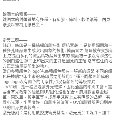
線圈本的種類——
線圉本的封麵質地有多種，有塑膠、佈料、軟硬紙等，內頁
紙張以書冩用紙爲主。
定製工藝——
絲印：絲印是一種絲網印刷技術.傳統意義上,是使用鋼闆和一
種多孔織品來生成突出圖象的技術. 簡而言之,網是放在支撐架
上,它是由多孔的織品精巧編織出來的.網麵被一張沒有滲透性
的鋼闆遮住,鋼闆上印出來的正好是圖象的正麵.沒有遮住的地
方正是油墨要印出的地方.
當印多種顏色的logo時,每種顏色都有一張新的鋼闆,不同的顏
色是連續地印出來的.絲印最適用於用1-4種不同顏色組成的
logo,logo沒有顏色的明暗性,也沒有顏色的等級差異.
UV印刷：是一種通過紫外光乾燥，固化油墨的印刷工藝。需
要含有光敏劑的油墨與UV固化燈相配合。適用範圍爲金屬
筆、圓珠筆、籤字筆等。成品手感摸上去有明顯的凸起，有
微小光澤，牢固度好，印刷字跡清晰。UV印刷對所需印刷産
品的自身要求較高。
激光雕刻：是利用數控技術爲基礎，激光爲加工媒介。加工