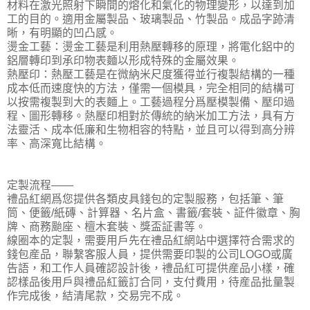
材料在激光照射下瞬間的熔化和氣化的物理變形，以達到加
工的目的。適用金屬製品、玻璃製品、竹製品。成品字跡清
晰，有明顯的凹凸感。
燙金工藝：燙金工藝是利用熱壓轉移的原理，將電化鋁中的
鋁層轉印到承印物表麵以形成特殊的金屬效果。
熱壓印：熱壓工藝是在微納米尺度獲得並行複製結構的一種
成本低而速度快的方法，僅需一個模具，完全相同的結構可
以按需複製到大的表麵上。工藝過程分爲壓模製備、壓印過
程、圖形轉移。熱壓印相對於傳統的納米加工方法，具有方
法靈活、成本低廉和生物相容的特點，並且可以得到高分辨
率、高深寬比結構。
定製流程——
禮品紅網爲您提供各類皮具錢包的定製服務，包括筆、筆
筒、便籤/紙磚、計算器、名片盒、書籤/套裝、証件徽章、胸
牌、商務颱座、檀木套裝、獎盃証書等。
線圈本的定製，需要用戶先在禮品紅網站中選擇符合需求的
錢包産品，聯繫客服人員，提供需要印製的公司LOGO或廣
告語，和工作人員確認設計後，禮品紅可提供産品小樣，確
認樣品後用戶與禮品紅籤訂合同，支付費用，待産品批量製
作完成後，結清尾款，交易完不成。