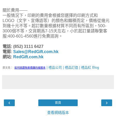
關於費用——
一般情況下，印刷的費用會根據您選擇的印刷方式和
LOGO（文字、宣傳語等）的顏色和麵積而定，價格從幾元
到幾十元不等。起訂數量根據材質不同而有所區別，500-
3000個不等，交貨期爲7-15天左右，小於起訂量請聯繫客
服:400-601-4560進行免費諮詢。
電話: (852) 3111 6427
電郵:
Sales@RedGift.com.hk
網站:
RedGift.com.hk
| 禮品公司 | 禮品訂造 | 禮品紅 Blog
原文見：
-
如何挑選物美價廉的線圈本
‹
›
首頁
查看網絡版本