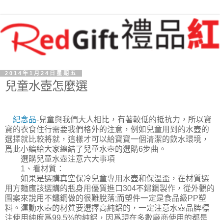
2014年1月24日星期五
兒童水壺怎麼選
紀念品
-兒童與我們大人相比，有著較低的抵抗力，所以寶
寶的衣食住行需要我們格外的注意，例如兒童用到的水壺的
選擇就比較將就，這樣才可以給寶寶一個清潔的飲水環境，
爲此小編給大家總結了兒童水壺的選購6步曲。
選購兒童水壺注意六大事項
1、看材質：
如果是選購真空保冷兒童專用水壺和保溫盃，在材質選
用方麵應該選購的瓶身用優質進口304不鏽鋼製作，從外觀的
圖案來說用不鏽鋼做的很難脫落;而塑件一定是食品級PP塑
料。運動水壺的材質要選擇高純鋁的，一定注意水壺品牌標
注使用純度爲99.5%的純鋁，因爲現在多數廠商使用的都是