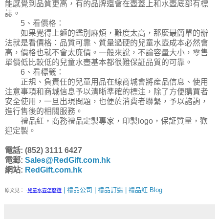
能感覺到品質更高，有的品牌還會在壺蓋上和水壺底部有標
誌。
5、看價格：
如果覺得上麵的鑑別麻煩，難度太高，那麼最簡單的辦
法就是看價格：品質可靠、質量過硬的兒童水壺成本必然會
高，價格也就不會太廉價。一般來說，不論容量大小，零售
單價低比較低的兒童水壺基本都很難保証品質的可靠。
6、看標籤：
正規、負責任的兒童用品在線商城會將産品信息、使用
注意事項和商城信息予以清晰準確的標注，除了方便購買者
安全使用，一旦出現問題，也便於消費者聯繫，予以諮詢，
進行售後的相關服務。
禮品紅，商務禮品定製專家，印製logo，保証質量，歡
迎定製。
電話: (852) 3111 6427
電郵:
Sales@RedGift.com.hk
網站:
RedGift.com.hk
| 禮品公司 | 禮品訂造 | 禮品紅 Blog
原文見：
-
兒童水壺怎麼選