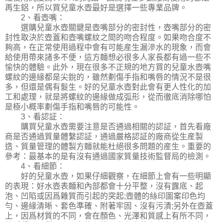
再生鋁，所以買兒童水壺最好是選擇一些專業品牌。
2、看壺嘴：
選購兒童水壺關鍵是壺嘴部分的密封性，壺嘴部分的密
封性取決於壺蓋和壺嘴螺紋之間的吻合程度。如果吻合度不
夠高，在正常使用過程中會有可能産生漏滲水的現象，而會
給使用帶來諸多不便，這方麵想必很多人家長都有過一些不
愉快的體驗。此外，現在很多不正規的地方買的兒童水壺嘴
螺紋的邊緣都是尖銳的，雖然劃傷手指和嘴唇的情況不是很
多，但還是偶有髮生。好的兒童水壺對此會有更人性化的加
工和處理，就是將螺紋的邊緣做成弧形，從而徹底消除哪怕
是極小概率劃傷手指和嘴唇的可能性。
3、看認証：
購買兒童水壺需要注意是否通過相關的認証，首先看廠
商是否通過質量體繫認証，通過嚴格認証的廠商從生産製
造、質量管理的體製方麵就能杜絕很多問題的産生。重要的
參考：最基本的是有沒有通過國家質量技術監督局的檢測。
4、看細節：
好的兒童水壺，如果仔細觀察，在細節上會有一些明顯
的表現：好水壺表麵和內部都會十分平整，沒有露底、起
泡、凹陷或因爲雜質而引起的突起;壺體的絲印圖案印色均
勻、邊緣清晰、套色準確、附著牢固、沒有污漬;另外在壺蓋
上，因爲材質的不同，會在顏色、光澤和質感上有所不同，