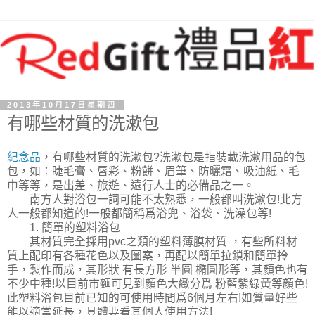
2013年10月17日星期四
有哪些材質的洗漱包
紀念品
，有哪些材質的洗漱包?洗漱包是指裝載洗漱用品的包
包，如：睫毛膏、唇彩、粉餅、眉筆、防曬霜、吸油紙、毛
巾等等，是出差、旅遊、遠行人士的必備品之一。
南方人對浴包一詞可能不太熟悉，一般都叫洗漱包!北方
人一般都知道的!一般都簡稱爲浴兜、浴袋、洗澡包等!
1. 簡單的塑料浴包
其材質完全採用pvc之類的塑料薄膜材質 ，有些所料材
質上配印有各種花色以及圖案，再配以簡單拉鎖和簡單拎
手，製作而成，其形狀 有長方形 半圓 橢圓形等，其顏色也有
不少中種!以目前市麵可見到顏色大緻分爲 粉藍紫綠黃等顏色!
此塑料浴包目前已知的可使用時間爲6個月左右!如質量好些
能以適當延長，具體要看其個人使用方法!