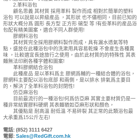
2.革料浴包
顧名思義 其材質 採用革料 製作而成 相對於簡單的塑料
浴包 可以說是以昇級産品 ，其形狀 也不儘相同，目前已知的
形狀大概分爲 圓形 長方型 正方形 磙型 等 !有些革料的産品浴
包配有精美圖案，適合不同人群使用!
膠網料浴包
其材質完全採用膠網料製作而成，具有漏水透氣等特
點，盛放在此種浴包中的洗漱用具容易乾燥 不會産生各種異
味 ，比較適宜長途旅行之使用，由於此材質的的特殊性 其表
麵無法印刷各種字體和圖案!
革料膠網結合浴包
此種産品 是以革料爲主 膠網爲輔的一種結合體的浴包，
膠網料主要配以浴包底部 和兩側，是以排水 排氣爲主要目
的，解決了全革料浴包的封閉性!
仿亞麻浴包
目前最流行的一種浴包!何爲仿亞麻 其實主要材質仍是一
種非常結實膠料硬網 其表麵猶如亞麻形狀和顏色，
其優點是 耐高溫 耐低溫 不易碎裂 其正常的此類浴包最
大承重爲15公斤左右!
電話: (852) 3111 6427
電郵:
Sales@RedGift.com.hk