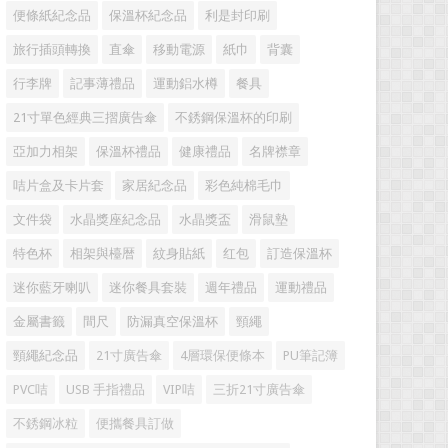
便條紙紀念品
保溫杯紀念品
利是封印刷
旅行插頭轉換
直傘
移動電源
紙巾
背囊
行李牌
記事薄禮品
運動鋁水樽
餐具
21寸單色經典三摺廣告傘
不銹鋼保溫杯的印刷
亞加力相架
保溫杯禮品
健康禮品
名牌襟章
咭片盒及卡片套
家居紀念品
彩色純棉毛巾
文件袋
水晶獎座紀念品
水晶獎盃
滑鼠墊
特色杯
相架與檯暦
紋身貼紙
红包
訂造保溫杯
迷你藍牙喇叭
迷你餐具套裝
週年禮品
運動禮品
金屬書籤
間尺
防漏真空保溫杯
頸繩
頸繩紀念品
21寸廣告傘
4層環保便條本
PU筆記簿
PVC咭
USB 手指禮品
VIP咭
三折21寸廣告傘
不銹鋼冰粒
便攜餐具訂做