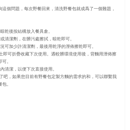
詢這個問題，每次野餐回來，清洗野餐包就成爲了一個難題，
晾乾後按結構放入餐具倉。
或清潔劑，在髒污處擦拭，晾乾即可。
況可加少許清潔劑，最後用乾淨的溼佈擦乾即可。
土即可折疊收藏下次使用。遇較髒環境使用後，背麵用溼佈擦
即可。
內清潔，以便下次直接使用。
了吧，如果您目前有野餐包定製方麵的需求的和，可以聯繫我
餐包。