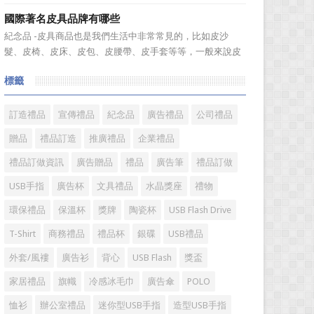
不知道到...
組合成一個新的産品—萬年曆筆筒，今天小編就來爲您介紹
國際著名皮具品牌有哪些
一款獨特的萬年曆筆筒。 筆筒美觀大方，他是採用皮
紀念品 -皮具商品也是我們生活中非常常見的，比如皮沙
料、鐵架和鋁片做外觀，是一款多功能萬年曆筆筒，集時間
髮、皮椅、皮床、皮包、皮腰帶、皮手套等等，一般來說皮
溫度，年、月...
具具備細膩的手感和自然的色澤度，所以深受消費者的青
標籤
睞。國際著名皮具品牌有哪些?下麵就一起來了解一下吧!
國際著名皮具品牌： 1、路易·威登(LV) 創立於
1...
訂造禮品
宣傳禮品
紀念品
廣告禮品
公司禮品
贈品
禮品訂造
推廣禮品
企業禮品
禮品訂做資訊
廣告贈品
禮品
廣告筆
禮品訂做
USB手指
廣告杯
文具禮品
水晶獎座
禮物
環保禮品
保溫杯
獎牌
陶瓷杯
USB Flash Drive
T-Shirt
商務禮品
禮品杯
銀碟
USB禮品
外套/風褸
廣告衫
背心
USB Flash
獎盃
家居禮品
旗幟
冷感冰毛巾
廣告傘
POLO
恤衫
辦公室禮品
迷你型USB手指
造型USB手指