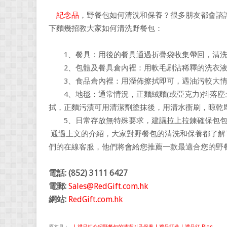
紀念品
，野餐包如何清洗和保養？很多朋友都會諮
下麵幾招教大家如何清洗野餐包：
1、餐具：用後的餐具通過折疊袋收集帶回，清洗
2、包體及餐具倉內裡：用軟毛刷沾稀釋的洗衣液
3、食品倉內裡：用溼佈擦拭即可，遇油污較大情
4、地毯：通常情況，正麵絨麵(或亞克力)抖落塵
拭，正麵污漬可用清潔劑塗抹後，用清水衝刷，晾乾
5、日常存放無特殊要求，建議拉上拉鍊確保包包
通過上文的介紹，大家對野餐包的清洗和保養都了解
們的在線客服，他們將會給您推薦一款最適合您的野
電話: (852) 3111 6427
電郵:
Sales@RedGift.com.hk
網站:
RedGift.com.hk
原文見：
- | 禮品紅介紹野餐包的清潔以及保養 | 禮品訂造 | 禮品紅 Blog