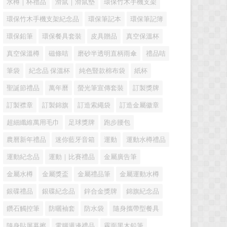
水樽｜杯禮品
滑鼠｜滑鼠墊
環保竹木手機支架
環保竹木手機支架紀念品
環保筆記本
環保筆記簿
環保鉛筆
環保餐具套裝
皮具贈品
真空保溫杯
真空保溫樽
磁條咭
磨砂半透明直柄雨傘
禮品咭
筆袋
紀念品 保溫杯
純色豎款棉布袋
紙杯
聖誕節禮品
萬年曆
螢光筆宣傳套裝
訂製獎牌
訂製襟章
訂製錦旗
訂造索繩袋
訂造金屬徽章
超細纖維萬用毛巾
足球獎牌
跑步腰包
農曆新年禮品
迷你藍牙音箱
運動
運動水樽禮品
運動紀念品
運動｜比賽禮品
金屬廣告筆
金屬水樽
金屬獎盃
金屬禮品筆
金屬運動水樽
銀碟禮品
銀碟紀念品
鋅合金獎牌
錦旗紀念品
鑽石觸控筆
防曬袖套
防水袋
隨身攜帶型餐具
隨身貼屏幕擦
電腦週邊禮品
霧面黑木鉛筆