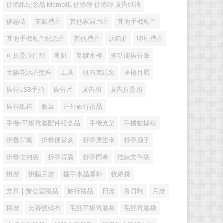
便條紙紀念品 Memo紙 便條簿 便條磚 廣告紙磚
優惠咭
充氣禮品
其他家居用品
其他手機配件
其他手機配件紀念品
其他禮品
冰箱貼
印刷禮品
可折疊旅行袋
喇叭
塑膠水樽
多功能廣告筆
太陽花水晶獎座
工具
帆布束繩袋
座檯月曆
廣告USB手指
廣告尺
廣告扇
廣告折疊扇
廣告紙杯
徽章
戶外旅行禮品
手機/平板電腦配件紀念品
手機支架
手機數據線
折叠背囊
折疊便當盒
折疊廣告傘
折疊扇子
折疊收納袋
折疊背囊
折疊雨傘
拉鍊文件袋
掛曆
掛牆月曆
握手水晶獎杯
收納袋
文具 | 辦公室禮品
旅行禮品
日曆
會員咭
月曆
檯曆
比賽號碼布
毛氈平板電腦袋
毛氈電腦袋