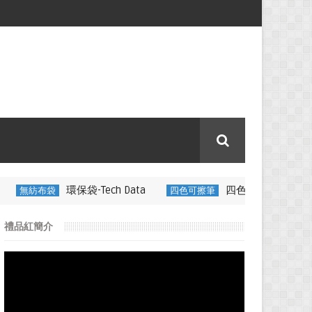
袋-Tech Data
四色可擦筆-百通電纜
四色可擦筆
350ML
禮品紅簡介