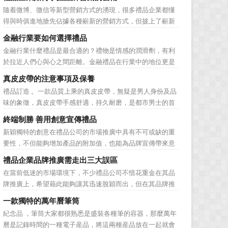
子化，配合企業內部的電子化生產管理系統，提高企業的生
隨着微博、微信等新型營銷方式的湧現，很多禮品企業都懂
產、庫存、流通和資金等各個環節的效率。它具有結構性、
得與時俱進地搶先佔據各種嶄新的營銷方式，但披上了嶄新
動態性、社...
的營銷軀殼，卻沒有掌握營銷的靈魂。要知道，營銷真正的
金融行業要如何選擇禮品
價值不是將品牌鋪設到消費者眼前，而是將品牌印到消費者
金融行業什麼禮品是最合適的？禮物是情感的潤滑劑，有利
心裡 與消費者的心理距離的拉近，並不是一朝一夕的事
於拉近人們心與心之間距離。金融禮品在行業中的地位更是
情，需要做好持...
不容忽視，因為禮品即是企業形象的象徵，又是企業地位的
真皮皮帶的注意事項及保養
彰顯，同時對收禮人來說，一份禮物的永恆意義是語言難以
禮品訂造 。一款品質上乘的真皮皮帶，無疑是男人身份及品
企及的。難怪有人曾說：再省也不能省禮物，再窮也不能窮
味的象徵，真皮皮帶手感舒適，持久耐磨，是都市男士的首
送禮。但是，禮品選擇...
選。當你還在髮愁老爸生日禮物送什麼的時候，一款真皮皮
終端制勝 善用創意宣傳禮品
帶就是非常不錯的選擇。但是真皮皮帶如果疏於保養，也會
新穎獨特的創意在禮品公司的市場推廣中具有不可或缺的重
黯然失色，出現裂痕和破損的痕跡，今天小編就爲大家分享
要性，不但能夠增加產品的附加值，也能為品牌宣傳帶來意
真皮皮帶的注意事項...
想不到的促進作用。禮品公司如果能夠巧妙運用這些獨具創
禮品企業品牌推廣需走出三大誤區
意的宣傳禮品來提升宣傳技巧，在終端推廣中將更具競爭
在當前低迷的市場環境下，不少禮品公司不惜花重金在其品
力。 打火機、煙灰缸、鑰匙鏈、毛巾……當今市場上的
牌推廣上，希望藉此能夠讓其迅速脫穎而出，但在其品牌推
宣傳品幾乎是司空...
廣的營銷管理思路上，也有許多禮品企業走入了幾大誤區而
一款獨特的萬年曆筆筒
無法自拔，這其中，最為常見的誤區有： 誤區一：不清
紀念品 ，筆筒大家都很熟悉是盛裝各種筆的容器，那麼萬年
楚品牌到底在表達什麼 很多禮品企業在推廣品牌之前，
曆是記錄時間的一種電子産品，將這兩種産品放在一起就會