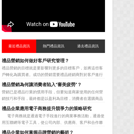
最近禮品資訊
熱門禮品資訊
過去禮品資訊
禮品營銷如何做好客戶研究管理？
禮品營銷的目標就是要影響到更多的目標客戶，並將這些客
戶轉化為購買者。成功的營銷需要禮品經銷商對於客戶進行
相應的分類，了解不同類型客戶的貢獻度，從而有的放矢的
禮品營銷為何讓消費者陷入“審美疲勞”？
制定相應的營銷對策，而這需要對於客戶研究方面更多地投
營銷已是禮品行業的慣用手段，但要知道商家使用的任何營
入，這不僅是銷售環節的事，也需要營銷管理策略的整體支
銷技巧和手段，最終都是以盈利為目標，消費者在選購商品
持。具體來說，有以下...
時最為關注的便是如何利用最低的費用購買到最超值的貨
禮品企業應用電子商務提升競爭力的策略研究
品。在禮品公司使用常規的營銷方式的同時，消費者也不免
電子商務就是通過電子手段進行的商業事務活動，通過使
走陷入了“審美疲勞”。 編者總結了最讓消費者對禮品行
用互聯網等電子工具，使公司內部、供應商、客戶和合作夥
業營銷產生免疫...
伴之間，利用電子業務共享信息，實現企業間業務流程的電
禮品企業如何掌握品牌營銷的藝術？