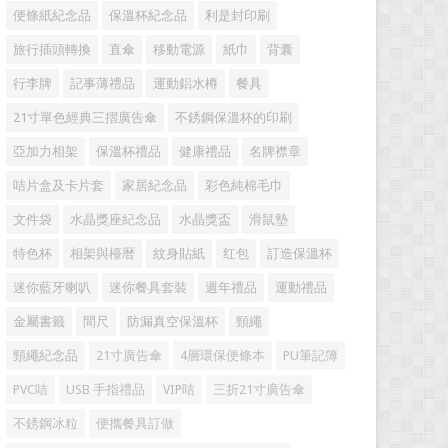
便條紙紀念品
保溫杯紀念品
利是封印刷
旅行插頭轉換
直傘
移動電源
紙巾
背囊
行李牌
記事薄禮品
運動鋁水樽
餐具
21寸單色經典三摺廣告傘
不銹鋼保溫杯的印刷
亞加力相架
保溫杯禮品
健康禮品
名牌襟章
咭片盒及卡片套
家居紀念品
彩色純棉毛巾
文件袋
水晶獎座紀念品
水晶獎盃
滑鼠墊
特色杯
相架與檯暦
紋身貼紙
红包
訂造保溫杯
迷你藍牙喇叭
迷你餐具套裝
週年禮品
運動禮品
金屬書籤
間尺
防漏真空保溫杯
頸繩
頸繩紀念品
21寸廣告傘
4層環保便條本
PU筆記簿
PVC咭
USB 手指禮品
VIP咭
三折21寸廣告傘
不銹鋼冰粒
便攜餐具訂做