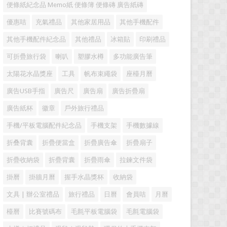
便條紙紀念品 Memo紙 便條簿 便條磚 廣告紙磚
優惠咭
充氣禮品
其他家居用品
其他手機配件
其他手機配件紀念品
其他禮品
冰箱貼
印刷禮品
可折疊旅行袋
喇叭
塑膠水樽
多功能廣告筆
太陽花水晶獎座
工具
帆布束繩袋
座檯月曆
廣告USB手指
廣告尺
廣告扇
廣告折疊扇
廣告紙杯
徽章
戶外旅行禮品
手機/平板電腦配件紀念品
手機支架
手機數據線
折叠背囊
折疊便當盒
折疊廣告傘
折疊扇子
折疊收納袋
折疊背囊
折疊雨傘
拉鍊文件袋
掛曆
掛牆月曆
握手水晶獎杯
收納袋
文具 | 辦公室禮品
旅行禮品
日曆
會員咭
月曆
檯曆
比賽號碼布
毛氈平板電腦袋
毛氈電腦袋