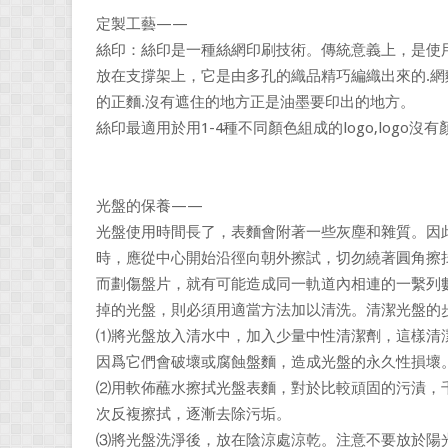
定製工藝——
絲印：絲印是一種絲網印刷技術。傳統意義上，是使
放在支撐架上，它是由多孔的織品精巧編織出來的.
的正麵.沒有遮住的地方正是油墨要印出的地方。
絲印最適用於用1-4種不同顏色組成的logo,logo
光盤的保養——
光盤使用時間長了，表麵會附著一些灰塵和雜質。因
時，應從中心開始沿徑向朝外擦試，切勿繞著圓角擦
而劃傷盤片，就有可能造成同一軌道內相連的一繫列
掉的光盤，則必須用適當方法加以清洗。清潔光盤的
⑴將光盤放入清水中，加入少量中性清潔劑，這樣清
因爲它們會破壞或腐蝕盤麵，造成光盤的永久性損壞
⑵用軟佈蘸水擦拭光盤表麵，對於比較頑固的污漬，
次反複擦拭，逐漸去除污垢。
⑶將光盤洗淨後，放在陰涼處涼乾。注意不要放於陽