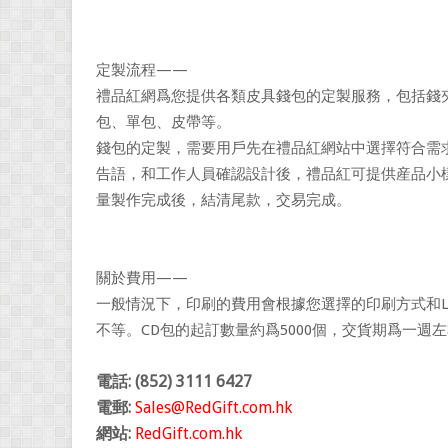
定製流程——
禮品紅網爲您提供各類皮具錢包的定製服務，包括錢夾
包、單包、皮帶等。
錢包的定製，需要用戶先在禮品紅網站中選擇符合需求
告語，和工作人員確認設計後，禮品紅可提供産品小
量製作完成後，結清尾款，交易完成。
關於費用——
一般情況下，印刷的費用會根據您選擇的印刷方式和L
不等。CD包的起訂數量約爲5000個，交貨期爲一週左右
電話: (852) 3111 6427
電郵:
Sales@RedGift.com.hk
網站:
RedGift.com.hk