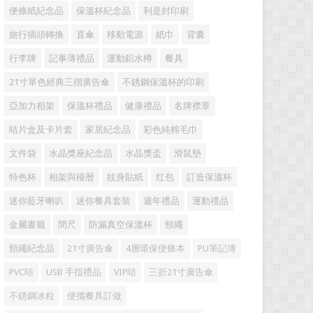
便條紙紀念品
保溫杯紀念品
利是封印刷
旅行插頭轉換
直傘
移動電源
紙巾
背囊
行李牌
記事薄禮品
運動鋁水樽
餐具
21寸單色經典三摺廣告傘
不銹鋼保溫杯的印刷
亞加力相架
保溫杯禮品
健康禮品
名牌襟章
咭片盒及卡片套
家居紀念品
彩色純棉毛巾
文件袋
水晶獎座紀念品
水晶獎盃
滑鼠墊
特色杯
相架與檯暦
紋身貼紙
红包
訂造保溫杯
迷你藍牙喇叭
迷你餐具套裝
週年禮品
運動禮品
金屬書籤
間尺
防漏真空保溫杯
頸繩
頸繩紀念品
21寸廣告傘
4層環保便條本
PU筆記簿
PVC咭
USB 手指禮品
VIP咭
三折21寸廣告傘
不銹鋼冰粒
便攜餐具訂做