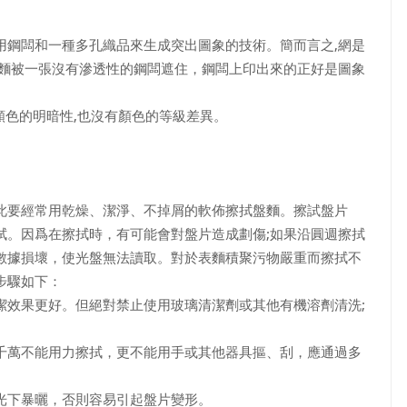
用鋼闆和一種多孔織品來生成突出圖象的技術。簡而言之,網是
網麵被一張沒有滲透性的鋼闆遮住，鋼闆上印出來的正好是圖象
沒有顏色的明暗性,也沒有顏色的等級差異。
此要經常用乾燥、潔淨、不掉屑的軟佈擦拭盤麵。擦試盤片
拭。因爲在擦拭時，有可能會對盤片造成劃傷;如果沿圓週擦拭
數據損壞，使光盤無法讀取。對於表麵積聚污物嚴重而擦拭不
步驟如下：
潔效果更好。但絕對禁止使用玻璃清潔劑或其他有機溶劑清洗;
。
千萬不能用力擦拭，更不能用手或其他器具摳、刮，應通過多
光下暴曬，否則容易引起盤片變形。