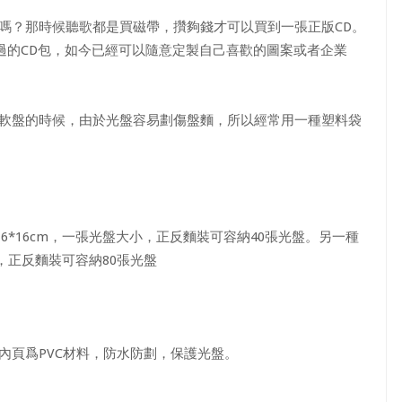
D嗎？那時候聽歌都是買磁帶，攢夠錢才可以買到一張正版CD。
過的CD包，如今已經可以隨意定製自己喜歡的圖案或者企業
替軟盤的時候，由於光盤容易劃傷盤麵，所以經常用一種塑料袋
*16cm，一張光盤大小，正反麵裝可容納40張光盤。另一種
，正反麵裝可容納80張光盤
。內頁爲PVC材料，防水防劃，保護光盤。