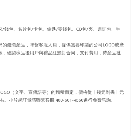
/錢包、名片包/卡包、鑰匙/零錢包、CD包/夾、票証包、手
的錢包産品，聯繫客服人員，提供需要印製的公司LOGO或廣
樣，確認樣品後用戶與禮品紅籤訂合同，支付費用，待産品批
OGO（文字、宣傳語等）的麵積而定，價格從十幾元到幾十元
。小於起訂量請聯繫客服:400-601-4560進行免費諮詢。