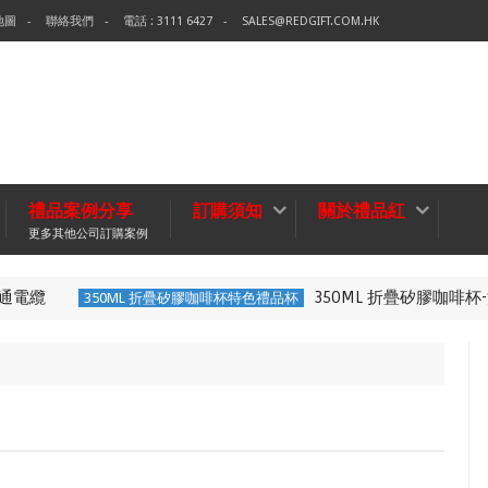
地圖
聯絡我們
電話 : 3111 6427
SALES@REDGIFT.COM.HK
禮品案例分享
訂購須知
關於禮品紅
更多其他公司訂購案例
通電纜
350ML 折疊矽膠咖啡杯
350ML 折疊矽膠咖啡杯特色禮品杯