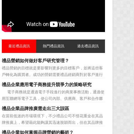
最近禮品資訊
熱門禮品資訊
過去禮品資訊
禮品營銷如何做好客戶研究管理？
禮品營銷的目標就是要影響到更多的目標客戶，並將這些客
戶轉化為購買者。成功的營銷需要禮品經銷商對於客戶進行
相應的分類，了解不同類型客戶的貢獻度，從而有的放矢的
禮品企業應用電子商務提升競爭力的策略研究
制定相應的營銷對策，而這需要對於客戶研究方面更多地投
電子商務就是通過電子手段進行的商業事務活動，通過使
入，這不僅是銷售環節的事，也需要營銷管理策略的整體支
用互聯網等電子工具，使公司內部、供應商、客戶和合作夥
持。具體來說，有以下...
伴之間，利用電子業務共享信息，實現企業間業務流程的電
禮品企業品牌推廣需走出三大誤區
子化，配合企業內部的電子化生產管理系統，提高企業的生
在當前低迷的市場環境下，不少禮品公司不惜花重金在其品
產、庫存、流通和資金等各個環節的效率。它具有結構性、
牌推廣上，希望藉此能夠讓其迅速脫穎而出，但在其品牌推
動態性、社...
廣的營銷管理思路上，也有許多禮品企業走入了幾大誤區而
禮品企業如何掌握品牌營銷的藝術？