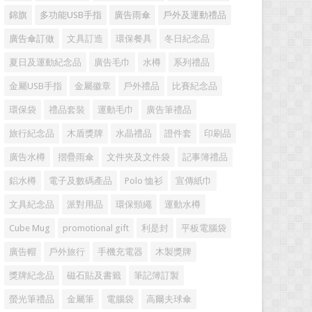
錦旗
多功能USB手指
廣告雨傘
戶外及運動禮品
廣告傘訂做
文具訂造
環保餐具
冬日紀念品
夏日及運動紀念品
廣告毛巾
水樽
系列禮品
金屬USB手指
金屬徽章
戶外禮品
比賽紀念品
環保袋
禮品套裝
運動毛巾
廣告筆禮品
旅行紀念品
木盾獎牌
水晶禮品
證件套
印刷品
廣告水樽
摺疊雨傘
文件夾及文件袋
記事簿禮品
鋁水樽
電子及數碼產品
Polo 恤衫
宣傳紙巾
文具紀念品
派對用品
環保頸繩
運動水樽
Cube Mug
promotional gift
利是封
平板電腦袋
廣告帽
戶外旅行
手機充電器
木製獎牌
獎牌紀念品
磁石貼及書籤
筆記簿訂製
螢光筆禮品
金屬筆
電腦袋
高爾夫球傘