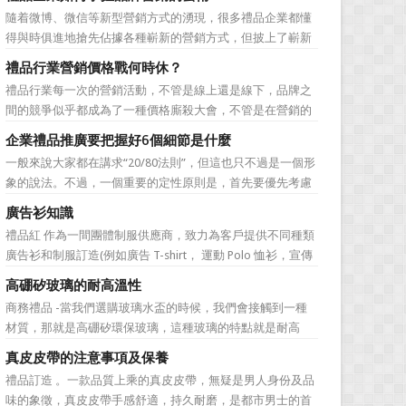
無法自拔，這其中，最為常見的誤區有： 誤區一：不清
隨着微博、微信等新型營銷方式的湧現，很多禮品企業都懂
楚品牌到底在表達什麼 很多禮品企業在推廣品牌之前，
得與時俱進地搶先佔據各種嶄新的營銷方式，但披上了嶄新
不知道到...
的營銷軀殼，卻沒有掌握營銷的靈魂。要知道，營銷真正的
禮品行業營銷價格戰何時休？
價值不是將品牌鋪設到消費者眼前，而是將品牌印到消費者
禮品行業每一次的營銷活動，不管是線上還是線下，品牌之
心裡 與消費者的心理距離的拉近，並不是一朝一夕的事
間的競爭似乎都成為了一種價格廝殺大會，不管是在營銷的
情，需要做好持...
主題推廣之中、產品的介紹之中還是旗艦店的推廣之中，“年
企業禮品推廣要把握好6個細節是什麼
度最低”、“全網最低”等字眼標牌出處皆是。禮品公司都將消
一般來說大家都在講求“20/80法則”，但這也只不過是一個形
費者的目光鎖定在了價格之上。禮品行業的營銷價格戰究竟
象的說法。不過，一個重要的定性原則是，首先要優先考慮
何時可以休止？...
縣級渠道成員，而後再兼顧地市級經銷商，最好是把二者的
廣告衫知識
積極性都調動起來。在這些禮品發放的過程中，在時間和時
禮品紅 作為一間團體制服供應商，致力為客戶提供不同種類
機交錯上也要給與較多地考慮。從目前潤滑油產品推廣的常
廣告衫和制服訂造(例如廣告 T-shirt， 運動 Polo 恤衫，宣傳
見形式來看，...
背心，風褸外套禮品，訂造球衣等)，從公司員工制服，到不
高硼矽玻璃的耐高溫性
同宣傳活動用的制服。禮品紅都可以為客戶度身...
商務禮品 -當我們選購玻璃水盃的時候，我們會接觸到一種
材質，那就是高硼矽環保玻璃，這種玻璃的特點就是耐高
溫，那麼這個耐高溫的溫度限製和準確的含義是什麼呢?禮品
真皮皮帶的注意事項及保養
紅的小編給大家總結如下。 耐熱玻璃【Heat-resistant
禮品訂造 。一款品質上乘的真皮皮帶，無疑是男人身份及品
glass】是指含有耐熱性強的硼酸﹑矽酸成分,能夠...
味的象徵，真皮皮帶手感舒適，持久耐磨，是都市男士的首