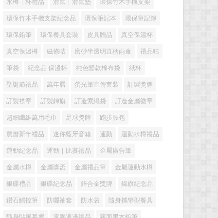
水樽｜杯禮品
滑鼠｜滑鼠墊
環保竹木手機支架
環保竹木手機支架紀念品
環保筆記本
環保筆記簿
環保鉛筆
環保餐具套裝
皮具贈品
真空保溫杯
真空保溫樽
磁條咭
磨砂半透明直柄雨傘
禮品咭
筆袋
紀念品 保溫杯
純色豎款棉布袋
紙杯
聖誕節禮品
萬年曆
螢光筆宣傳套裝
訂製獎牌
訂製襟章
訂製錦旗
訂造索繩袋
訂造金屬徽章
超細纖維萬用毛巾
足球獎牌
跑步腰包
農曆新年禮品
迷你藍牙音箱
運動
運動水樽禮品
運動紀念品
運動｜比賽禮品
金屬廣告筆
金屬水樽
金屬獎盃
金屬禮品筆
金屬運動水樽
銀碟禮品
銀碟紀念品
鋅合金獎牌
錦旗紀念品
鑽石觸控筆
防曬袖套
防水袋
隨身攜帶型餐具
隨身貼屏幕擦
電腦週邊禮品
霧面黑木鉛筆