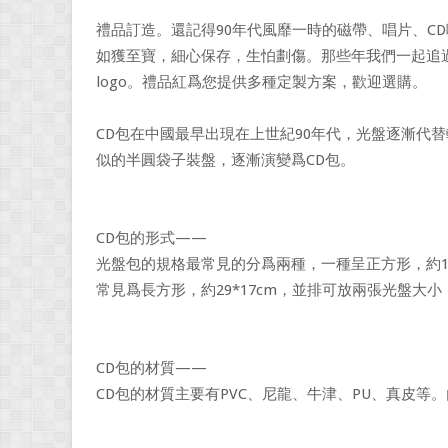
禮品訂造。還記得90年代風靡一時的磁帶、唱片、C
如獲至寶，細心保存，生怕劃傷。那些年我們一起追
logo。禮品紅爲您提供多種定製方案，歡迎選購。
CD包在中國最早出現在上世紀90年代，光盤逐漸代
似的半圓袋子裝盤，逐漸演變爲CD包。
CD包的形式——
光盤包的規格最常見的分爲兩種，一種呈正方形，約16
常見爲長方形，約29*17cm，並排可放兩張光盤大小
CD包的材質——
CD包的材質主要有PVC、尼龍、牛津、PU、真皮等