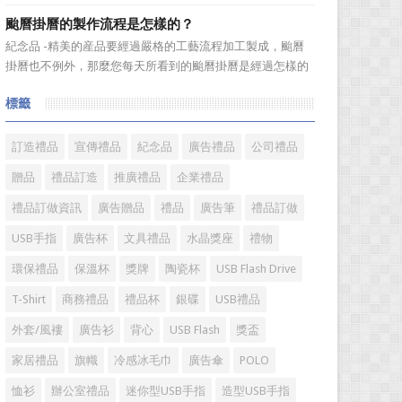
選。當你還在髮愁老爸生日禮物送什麼的時候，一款真皮皮
颱曆掛曆的製作流程是怎樣的？
帶就是非常不錯的選擇。但是真皮皮帶如果疏於保養，也會
紀念品 -精美的産品要經過嚴格的工藝流程加工製成，颱曆
黯然失色，出現裂痕和破損的痕跡，今天小編就爲大家分享
掛曆也不例外，那麼您每天所看到的颱曆掛曆是經過怎樣的
真皮皮帶的注意事項...
加工流程製作出來的呢?今天小編就來爲您介紹一下。
標籤
颱曆掛曆製作流程 1、專版颱曆掛曆是相對於通用內容
的颱曆掛曆而言，根據您的要求進行單獨的設計、製作、印
刷。內容...
訂造禮品
宣傳禮品
紀念品
廣告禮品
公司禮品
贈品
禮品訂造
推廣禮品
企業禮品
禮品訂做資訊
廣告贈品
禮品
廣告筆
禮品訂做
USB手指
廣告杯
文具禮品
水晶獎座
禮物
環保禮品
保溫杯
獎牌
陶瓷杯
USB Flash Drive
T-Shirt
商務禮品
禮品杯
銀碟
USB禮品
外套/風褸
廣告衫
背心
USB Flash
獎盃
家居禮品
旗幟
冷感冰毛巾
廣告傘
POLO
恤衫
辦公室禮品
迷你型USB手指
造型USB手指