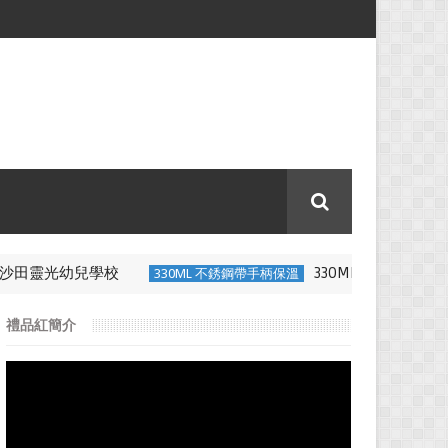
-沙田靈光幼兒學校
330ML 不銹鋼帶手
330ML 不銹鋼帶手柄保溫
禮品紅簡介