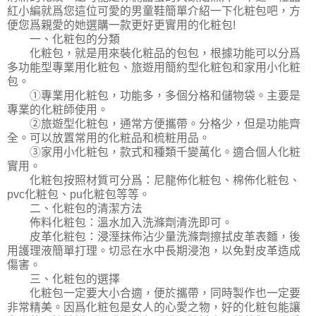
紅小編就爲您這位可愛的男童鞋簡單介紹一下化粧包吧，方
便您爲親愛的她選購一款更好更實用的化粧包!
一、化粧包的分類
化粧包，就是用來裝化粧品的包包，根據功能可以分爲
多功能型專業用化粧包、旅遊用簡約型化粧包和家用小化粧
包。
①專業用化粧包，功能多，多個分格和儲物袋。主要是
專業的化粧師使用。
②旅遊型化粧包，通常方便攜帶。分格少，但是功能齊
全。可以放置常用的化粧品和梳粧用品。
③家用小化粧包，款式和種類千變萬化。適合個人化粧
實用。
化粧包按照材質可分爲：尼龍佈化粧包、棉佈化粧包、
pvc化粧包、pu化粧包等等。
二、化粧包的清潔方法
佈料化粧包：溫水加入洗滌劑清洗即可。
皮革化粧包：浸溼抹佈沾少量洗滌劑擦拭皮革表麵，後
用護理液簡單打理。切忌在水中長期浸泡，以免對皮革造成
傷害。
三、化粧包的選擇
化粧包一定要大小合適，便於攜帶，同時製作也一定要
非常精美。因爲化粧包是女人的心愛之物，好的化粧包能讓