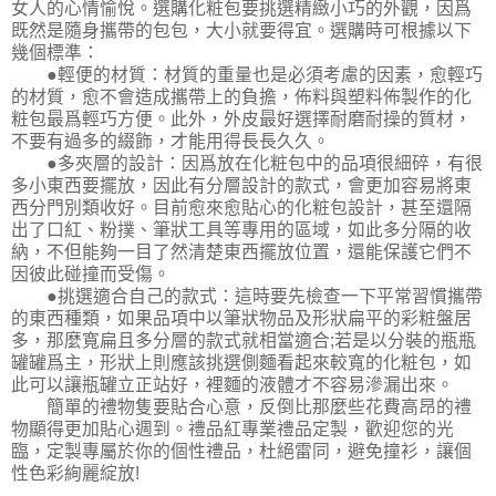
女人的心情愉悅。選購化粧包要挑選精緻小巧的外觀，因爲
既然是隨身攜帶的包包，大小就要得宜。選購時可根據以下
幾個標準：
●輕便的材質：材質的重量也是必須考慮的因素，愈輕巧
的材質，愈不會造成攜帶上的負擔，佈料與塑料佈製作的化
粧包最爲輕巧方便。此外，外皮最好選擇耐磨耐操的質材，
不要有過多的綴飾，才能用得長長久久。
●多夾層的設計：因爲放在化粧包中的品項很細碎，有很
多小東西要擺放，因此有分層設計的款式，會更加容易將東
西分門別類收好。目前愈來愈貼心的化粧包設計，甚至還隔
出了口紅、粉撲、筆狀工具等專用的區域，如此多分隔的收
納，不但能夠一目了然清楚東西擺放位置，還能保護它們不
因彼此碰撞而受傷。
●挑選適合自己的款式：這時要先檢查一下平常習慣攜帶
的東西種類，如果品項中以筆狀物品及形狀扁平的彩粧盤居
多，那麼寬扁且多分層的款式就相當適合;若是以分裝的瓶瓶
罐罐爲主，形狀上則應該挑選側麵看起來較寬的化粧包，如
此可以讓瓶罐立正站好，裡麵的液體才不容易滲漏出來。
簡單的禮物隻要貼合心意，反倒比那麼些花費高昂的禮
物顯得更加貼心週到。禮品紅專業禮品定製，歡迎您的光
臨，定製專屬於你的個性禮品，杜絕雷同，避免撞衫，讓個
性色彩絢麗綻放!