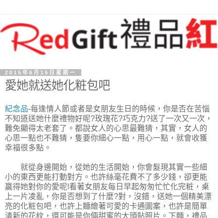
2015年6月15日星期一
愛她就送她化粧包吧
紀念品
-每逢情人節或者是女朋友生日的時候，你是否在苦惱
不知道送她什麼禮物好呢?玫瑰花?巧克力?送了一次又一次，
難免顯得太老套了。都說女人的心思最難猜，其實，女人的
心思一點也不難猜，隻要你細心一點，用心一點，就會收獲
幸福很多點。
就從身邊開始，從她的生活開始，你會髮現其實一些細
小的東西更能打動對方。也許絲毫花費不了多少錢，卻更能
贏得她對你的愛呢!看著女朋友每日早起匆匆忙忙化完粧，桌
上一片凌亂，你是否想到了什麼?對，沒錯，送她一個精美漂
亮的化粧包吧，也許上麵繪著可愛的卡通圖案，也許是簡單
清新的花紋，還可能是你倆甜蜜的大頭貼照片。下麵，禮品