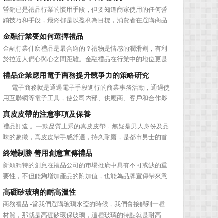
動的普遍，消費者對於這種推廣已經見怪不怪了。 所
營銷已是禮品行業的慣用手段，但要知道商家使用的任何營
以，儘管現在許多商家打着賠本推廣、以跳樓價銷售的口號
銷技巧和手段，最終都是以盈利為目標，消費者在選購商品
大搞活動，但生意...
時最為關注的便是如何利用最低的費用購買到最超值的貨
金融行業要如何選擇禮品
品。在禮品公司使用常規的營銷方式的同時，消費者也不免
金融行業什麼禮品是最合適的？禮物是情感的潤滑劑，有利
走陷入了“審美疲勞”。 編者總結了最讓消費者對禮品行
於拉近人們心與心之間距離。金融禮品在行業中的地位更是
業營銷產生免疫...
不容忽視，因為禮品即是企業形象的象徵，又是企業地位的
禮品企業應用電子商務提升競爭力的策略研究
彰顯，同時對收禮人來說，一份禮物的永恆意義是語言難以
電子商務就是通過電子手段進行的商業事務活動，通過使
企及的。難怪有人曾說：再省也不能省禮物，再窮也不能窮
用互聯網等電子工具，使公司內部、供應商、客戶和合作夥
送禮。但是，禮品選擇...
伴之間，利用電子業務共享信息，實現企業間業務流程的電
真皮皮帶的注意事項及保養
子化，配合企業內部的電子化生產管理系統，提高企業的生
禮品訂造 。一款品質上乘的真皮皮帶，無疑是男人身份及品
產、庫存、流通和資金等各個環節的效率。它具有結構性、
味的象徵，真皮皮帶手感舒適，持久耐磨，是都市男士的首
動態性、社...
選。當你還在髮愁老爸生日禮物送什麼的時候，一款真皮皮
終端制勝 善用創意宣傳禮品
帶就是非常不錯的選擇。但是真皮皮帶如果疏於保養，也會
新穎獨特的創意在禮品公司的市場推廣中具有不可或缺的重
黯然失色，出現裂痕和破損的痕跡，今天小編就爲大家分享
要性，不但能夠增加產品的附加值，也能為品牌宣傳帶來意
真皮皮帶的注意事項...
想不到的促進作用。禮品公司如果能夠巧妙運用這些獨具創
高硼矽玻璃的耐高溫性
意的宣傳禮品來提升宣傳技巧，在終端推廣中將更具競爭
商務禮品 -當我們選購玻璃水盃的時候，我們會接觸到一種
力。 打火機、煙灰缸、鑰匙鏈、毛巾……當今市場上的
材質，那就是高硼矽環保玻璃，這種玻璃的特點就是耐高