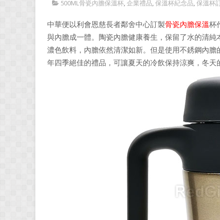
500ML骨瓷內膽保溫杯
,
企業禮品
,
保溫杯紀念品
,
保溫杯
中華便以利會恩慈長者鄰舍中心訂製
骨瓷內膽保溫
杯
與內膽成一體。陶瓷內膽健康養生，保留了水的清純
濃色飲料，內膽依然清潔如新。但是使用不銹鋼內膽
年四季絕佳的禮品，可讓夏天的冷飲保持涼爽，冬天