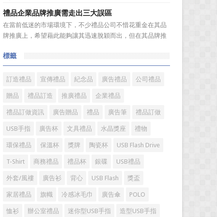
宣傳品幾乎是司空...
溫，那麼這個耐高溫的溫度限製和準確的含義是什麼呢?禮品
禮品企業品牌推廣需走出三大誤區
紅的小編給大家總結如下。 耐熱玻璃【Heat-resistant
在當前低迷的市場環境下，不少禮品公司不惜花重金在其品
glass】是指含有耐熱性強的硼酸﹑矽酸成分,能夠...
牌推廣上，希望藉此能夠讓其迅速脫穎而出，但在其品牌推
廣的營銷管理思路上，也有許多禮品企業走入了幾大誤區而
標籤
無法自拔，這其中，最為常見的誤區有： 誤區一：不清
楚品牌到底在表達什麼 很多禮品企業在推廣品牌之前，
不知道到...
訂造禮品
宣傳禮品
紀念品
廣告禮品
公司禮品
贈品
禮品訂造
推廣禮品
企業禮品
禮品訂做資訊
廣告贈品
禮品
廣告筆
禮品訂做
USB手指
廣告杯
文具禮品
水晶獎座
禮物
環保禮品
保溫杯
獎牌
陶瓷杯
USB Flash Drive
T-Shirt
商務禮品
禮品杯
銀碟
USB禮品
外套/風褸
廣告衫
背心
USB Flash
獎盃
家居禮品
旗幟
冷感冰毛巾
廣告傘
POLO
恤衫
辦公室禮品
迷你型USB手指
造型USB手指