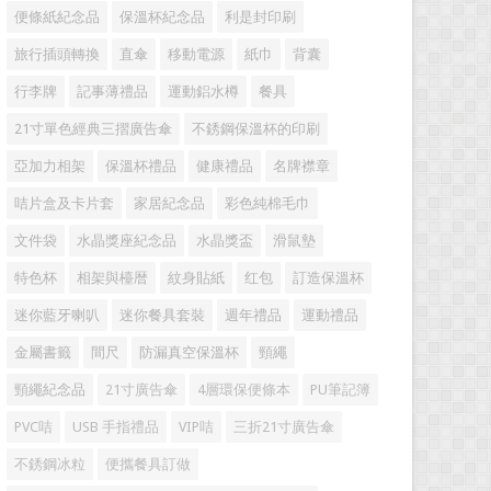
便條紙紀念品
保溫杯紀念品
利是封印刷
旅行插頭轉換
直傘
移動電源
紙巾
背囊
行李牌
記事薄禮品
運動鋁水樽
餐具
21寸單色經典三摺廣告傘
不銹鋼保溫杯的印刷
亞加力相架
保溫杯禮品
健康禮品
名牌襟章
咭片盒及卡片套
家居紀念品
彩色純棉毛巾
文件袋
水晶獎座紀念品
水晶獎盃
滑鼠墊
特色杯
相架與檯暦
紋身貼紙
红包
訂造保溫杯
迷你藍牙喇叭
迷你餐具套裝
週年禮品
運動禮品
金屬書籤
間尺
防漏真空保溫杯
頸繩
頸繩紀念品
21寸廣告傘
4層環保便條本
PU筆記簿
PVC咭
USB 手指禮品
VIP咭
三折21寸廣告傘
不銹鋼冰粒
便攜餐具訂做