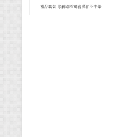
禮品套裝-順德聯誼總會譚伯羽中學