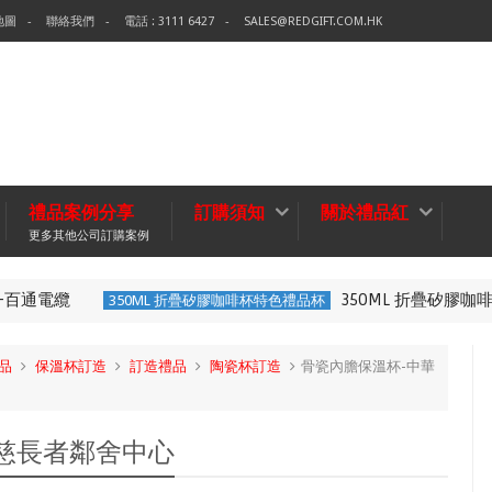
地圖
聯絡我們
電話 : 3111 6427
SALES@REDGIFT.COM.HK
禮品案例分享
訂購須知
關於禮品紅
更多其他公司訂購案例
通電纜
350ML 折疊矽膠咖啡
350ML 折疊矽膠咖啡杯特色禮品杯
品
保溫杯訂造
訂造禮品
陶瓷杯訂造
骨瓷內膽保溫杯-中華
慈長者鄰舍中心