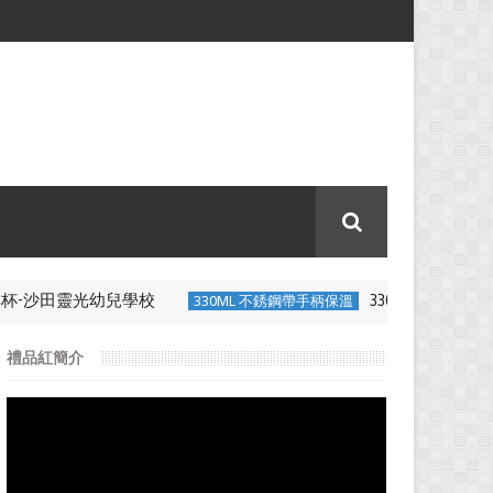
杯-沙田靈光幼兒學校
330ML 不銹鋼帶
330ML 不銹鋼帶手柄保溫
禮品紅簡介