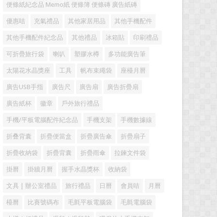
便條紙紀念品 Memo紙 便條簿 便條磚 廣告紙磚
優惠咭
充氣禮品
其他家居用品
其他手機配件
其他手機配件紀念品
其他禮品
冰箱貼
印刷禮品
可折疊旅行袋
喇叭
塑膠水樽
多功能廣告筆
太陽花水晶獎座
工具
帆布束繩袋
座檯月曆
廣告USB手指
廣告尺
廣告扇
廣告折疊扇
廣告紙杯
徽章
戶外旅行禮品
手機/平板電腦配件紀念品
手機支架
手機數據線
折叠背囊
折疊便當盒
折疊廣告傘
折疊扇子
折疊收納袋
折疊背囊
折疊雨傘
拉鍊文件袋
掛曆
掛牆月曆
握手水晶獎杯
收納袋
文具 | 辦公室禮品
旅行禮品
日曆
會員咭
月曆
檯曆
比賽號碼布
毛氈平板電腦袋
毛氈電腦袋