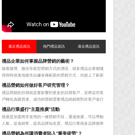
最近禮品資訊
熱門禮品資訊
過去禮品資訊
禮品企業如何掌握品牌營銷的藝術？
隨着微博、微信等新型營銷方式的湧現，很多禮品企業都懂
得與時俱進地搶先佔據各種嶄新的營銷方式，但披上了嶄新
的營銷軀殼，卻沒有掌握營銷的靈魂。要知道，營銷真正的
禮品營銷如何做好客戶研究管理？
價值不是將品牌鋪設到消費者眼前，而是將品牌印到消費者
禮品營銷的目標就是要影響到更多的目標客戶，並將這些客
心裡 與消費者的心理距離的拉近，並不是一朝一夕的事
戶轉化為購買者。成功的營銷需要禮品經銷商對於客戶進行
情，需要做好持...
相應的分類，了解不同類型客戶的貢獻度，從而有的放矢的
禮品行業盛行“主題推廣”活動
制定相應的營銷對策，而這需要對於客戶研究方面更多地投
推廣是加盟商常使用的一種營銷手段，通過推廣，可以帶動
入，這不僅是銷售環節的事，也需要營銷管理策略的整體支
人氣，促進銷售，提高品牌知名度。禮品行業很多品牌都舉
持。具體來說，有以下...
辦過多場推廣活動，來帶動品牌的提升，然而，隨着推廣活
禮品營銷為何讓消費者陷入“審美疲勞”？