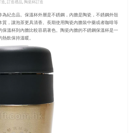
訂造
,
訂造禮品
,
陶瓷杯訂造
作為紀念品。保溫杯外層是不銹鋼，內膽是陶瓷，不銹鋼外殼
本質，讓泡茶更具清香。長期使用陶瓷內膽裝中藥或者咖啡等
的保溫杯則內膽比較容易著色。陶瓷內膽的不銹鋼保溫杯是一
的熱飲保持溫暖。