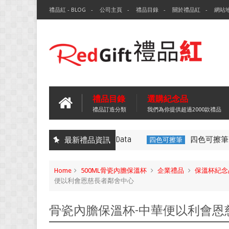
禮品紅 - BLOG
公司主頁
禮品目錄
關於禮品紅
網站
禮品目錄
選購紀念品
禮品訂造分類
我們為你提供超過2000款禮品
環保袋-Tech Data
四色可擦筆-百
最新禮品資訊
無紡布袋
四色可擦筆
Home
500ML骨瓷內膽保溫杯
企業禮品
保溫杯紀念
便以利會恩慈長者鄰舍中心
骨瓷內膽保溫杯-中華便以利會恩