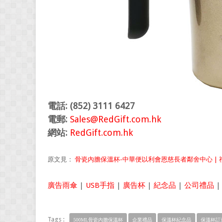
電話: (852) 3111 6427
電郵:
Sales@RedGift.com.hk
網站:
RedGift.com.hk
原文見：
骨瓷內膽保溫杯-中華便以利會恩慈長者鄰舍中心 | 禮品公
廣告雨傘
|
USB手指
|
廣告杯
|
紀念品
|
公司禮品
Tags :
500ML骨瓷內膽保溫杯
企業禮品
保溫杯紀念品
保溫杯訂