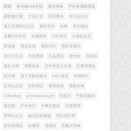
錦旗
多功能USB手指
廣告雨傘
戶外及運動禮品
廣告傘訂做
文具訂造
環保餐具
冬日紀念品
夏日及運動紀念品
廣告毛巾
水樽
系列禮品
金屬USB手指
金屬徽章
戶外禮品
比賽紀念品
環保袋
禮品套裝
運動毛巾
廣告筆禮品
旅行紀念品
木盾獎牌
水晶禮品
證件套
印刷品
廣告水樽
摺疊雨傘
文件夾及文件袋
記事簿禮品
鋁水樽
電子及數碼產品
Polo 恤衫
宣傳紙巾
文具紀念品
派對用品
環保頸繩
運動水樽
Cube Mug
promotional gift
利是封
平板電腦袋
廣告帽
戶外旅行
手機充電器
木製獎牌
獎牌紀念品
磁石貼及書籤
筆記簿訂製
螢光筆禮品
金屬筆
電腦袋
高爾夫球傘