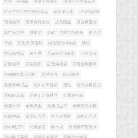
水樽｜杯禮品
滑鼠｜滑鼠墊
環保竹木手機支架
環保竹木手機支架紀念品
環保筆記本
環保筆記簿
環保鉛筆
環保餐具套裝
皮具贈品
真空保溫杯
真空保溫樽
磁條咭
磨砂半透明直柄雨傘
禮品咭
筆袋
紀念品 保溫杯
純色豎款棉布袋
紙杯
聖誕節禮品
萬年曆
螢光筆宣傳套裝
訂製獎牌
訂製襟章
訂製錦旗
訂造索繩袋
訂造金屬徽章
超細纖維萬用毛巾
足球獎牌
跑步腰包
農曆新年禮品
迷你藍牙音箱
運動
運動水樽禮品
運動紀念品
運動｜比賽禮品
金屬廣告筆
金屬水樽
金屬獎盃
金屬禮品筆
金屬運動水樽
銀碟禮品
銀碟紀念品
鋅合金獎牌
錦旗紀念品
鑽石觸控筆
防曬袖套
防水袋
隨身攜帶型餐具
隨身貼屏幕擦
電腦週邊禮品
霧面黑木鉛筆