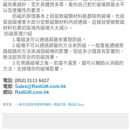
蔽效果越好，至於具體用多厚，看你自己對於磁場屏蔽水平
以及便攜性的要求。
防磁的原理基本上就是軟磁類材料能都吸附磁場，也就
是說磁場會大部分從軟磁類材料內部通過，這樣就使被軟磁
材料包裹的區域內磁場大大減小。
防磁原理介紹
1.電磁波可以通過屏蔽來實現防磁。
2.磁場不可以通過屏蔽的方法來防磁，一般隻能通過旁
路磁路的方法來減弱磁場的影響，但這多少還是有影響的，
無法起到完全的防磁效果。
3.在旁路磁場之後，若還不滿意，還可以輔助以消磁的
方法，去掉殘存的磁場影響。
電話: (852) 3111 6427
電郵:
Sales@RedGift.com.hk
網站:
RedGift.com.hk
原文見：
- | 磁卡包是如何做到防磁的 | 禮品訂造 | 禮品紅 Blog