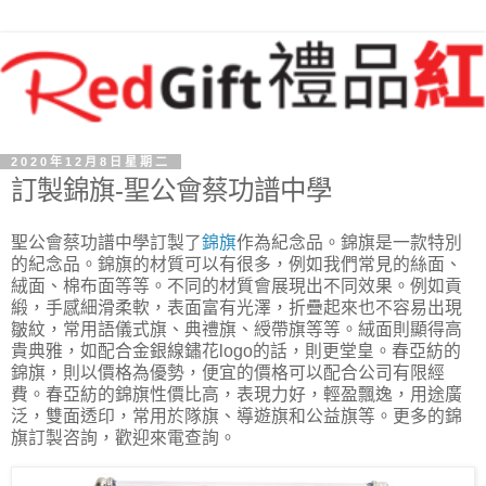
2020年12月8日星期二
訂製錦旗-聖公會蔡功譜中學
聖公會蔡功譜中學訂製了
錦旗
作為紀念品。錦旗是一款特別
的紀念品。錦旗的材質可以有很多，例如我們常見的絲面、
絨面、棉布面等等。不同的材質會展現出不同效果。例如貢
緞，手感細滑柔軟，表面富有光澤，折疊起來也不容易出現
皺紋，常用語儀式旗、典禮旗、綬帶旗等等。絨面則顯得高
貴典雅，如配合金銀線鏽花logo的話，則更堂皇。春亞紡的
錦旗，則以價格為優勢，便宜的價格可以配合公司有限經
費。春亞紡的錦旗性價比高，表現力好，輕盈飄逸，用途廣
泛，雙面透印，常用於隊旗、導遊旗和公益旗等。更多的錦
旗訂製咨詢，歡迎來電查詢。