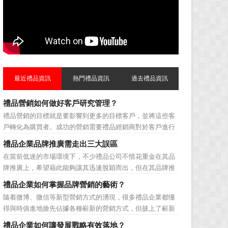
最近禮品資訊
熱門禮品資訊
過去禮品資訊
禮品營銷如何做好客戶研究管理？
禮品營銷的目標就是要影響到更多的目標客戶，並將這些客
戶轉化為購買者。成功的營銷需要禮品經銷商對於客戶進行
相應的分類，了解不同類型客戶的貢獻度，從而有的放矢的
禮品企業品牌推廣需走出三大誤區
制定相應的營銷對策，而這需要對於客戶研究方面更多地投
在當前低迷的市場環境下，不少禮品公司不惜花重金在其品
入，這不僅是銷售環節的事，也需要營銷管理策略的整體支
牌推廣上，希望藉此能夠讓其迅速脫穎而出，但在其品牌推
持。具體來說，有以下...
廣的營銷管理思路上，也有許多禮品企業走入了幾大誤區而
禮品企業如何掌握品牌營銷的藝術？
無法自拔，這其中，最為常見的誤區有： 誤區一：不清
隨着微博、微信等新型營銷方式的湧現，很多禮品企業都懂
楚品牌到底在表達什麼 很多禮品企業在推廣品牌之前，
得與時俱進地搶先佔據各種嶄新的營銷方式，但披上了嶄新
不知道到...
的營銷軀殼，卻沒有掌握營銷的靈魂。要知道，營銷真正的
禮品企業如何讓發展戰略有效落地？