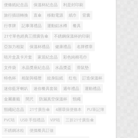
便條紙紀念品
保溫杯紀念品
利是封印刷
旅行插頭轉換
直傘
移動電源
紙巾
背囊
行李牌
記事薄禮品
運動鋁水樽
餐具
21寸單色經典三摺廣告傘
不銹鋼保溫杯的印刷
亞加力相架
保溫杯禮品
健康禮品
名牌襟章
咭片盒及卡片套
家居紀念品
彩色純棉毛巾
文件袋
水晶獎座紀念品
水晶獎盃
滑鼠墊
特色杯
相架與檯暦
紋身貼紙
红包
訂造保溫杯
迷你藍牙喇叭
迷你餐具套裝
週年禮品
運動禮品
金屬書籤
間尺
防漏真空保溫杯
頸繩
頸繩紀念品
21寸廣告傘
4層環保便條本
PU筆記簿
PVC咭
USB 手指禮品
VIP咭
三折21寸廣告傘
不銹鋼冰粒
便攜餐具訂做