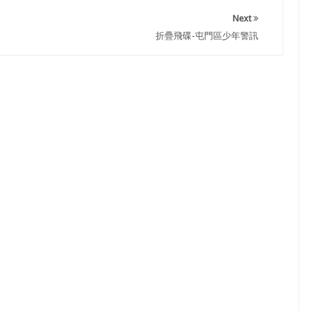
Next
折疊飛碟-屯門區少年警訊