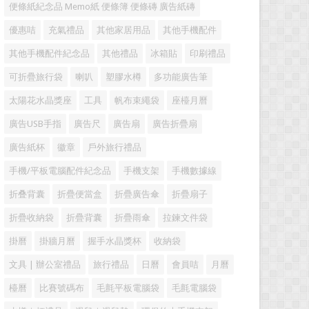
便條紙紀念品 Memo紙 便條簿 便條磚 廣告紙磚
優惠咭
充氣禮品
其他家居用品
其他手機配件
其他手機配件紀念品
其他禮品
冰箱貼
印刷禮品
可折疊旅行袋
喇叭
塑膠水樽
多功能廣告筆
太陽花水晶獎座
工具
帆布束繩袋
座檯月曆
廣告USB手指
廣告尺
廣告扇
廣告折疊扇
廣告紙杯
徽章
戶外旅行禮品
手機/平板電腦配件紀念品
手機支架
手機數據線
折叠背囊
折疊便當盒
折疊廣告傘
折疊扇子
折疊收納袋
折疊背囊
折疊雨傘
拉鍊文件袋
掛曆
掛牆月曆
握手水晶獎杯
收納袋
文具 | 辦公室禮品
旅行禮品
日曆
會員咭
月曆
檯曆
比賽號碼布
毛氈平板電腦袋
毛氈電腦袋