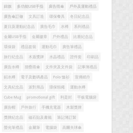
錦旗
多功能USB手指
廣告雨傘
戶外及運動禮品
廣告傘訂做
文具訂造
環保餐具
冬日紀念品
夏日及運動紀念品
廣告毛巾
水樽
系列禮品
金屬USB手指
金屬徽章
戶外禮品
比賽紀念品
環保袋
禮品套裝
運動毛巾
廣告筆禮品
旅行紀念品
木盾獎牌
水晶禮品
證件套
印刷品
廣告水樽
摺疊雨傘
文件夾及文件袋
記事簿禮品
鋁水樽
電子及數碼產品
Polo 恤衫
宣傳紙巾
文具紀念品
派對用品
環保頸繩
運動水樽
Cube Mug
promotional gift
利是封
平板電腦袋
廣告帽
戶外旅行
手機充電器
木製獎牌
獎牌紀念品
磁石貼及書籤
筆記簿訂製
螢光筆禮品
金屬筆
電腦袋
高爾夫球傘