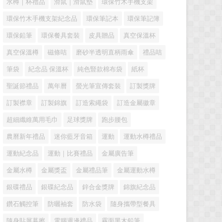
水樽｜杯禮品
滑鼠｜滑鼠墊
環保竹木手機支架
環保竹木手機支架紀念品
環保筆記本
環保筆記簿
環保鉛筆
環保餐具套裝
皮具贈品
真空保溫杯
真空保溫樽
磁條咭
磨砂半透明直柄雨傘
禮品咭
筆袋
紀念品 保溫杯
純色豎款棉布袋
紙杯
聖誕節禮品
萬年曆
螢光筆宣傳套裝
訂製獎牌
訂製襟章
訂製錦旗
訂造索繩袋
訂造金屬徽章
超細纖維萬用毛巾
足球獎牌
跑步腰包
農曆新年禮品
迷你藍牙音箱
運動
運動水樽禮品
運動紀念品
運動｜比賽禮品
金屬廣告筆
金屬水樽
金屬獎盃
金屬禮品筆
金屬運動水樽
銀碟禮品
銀碟紀念品
鋅合金獎牌
錦旗紀念品
鑽石觸控筆
防曬袖套
防水袋
隨身攜帶型餐具
隨身貼屏幕擦
電腦週邊禮品
霧面黑木鉛筆