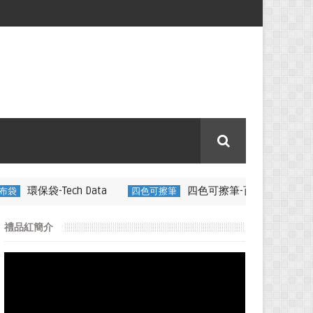
 Data
四色可擦筆-百通電纜
四色可擦筆
350ML 折疊矽膠
禮品紅簡介