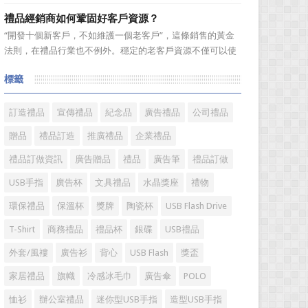
跑行業。在無數個春華秋實的歲月輪迴中，禮品這個年輕而
禮品經銷商如何鞏固好客戶資源？
充滿朝氣的行業，沉澱了一批又一批的優秀企業，成就了一
“開發十個新客戶，不如維護一個老客戶”，這條銷售的黃金
批又一批的優秀企業家，他們因為不斷追逐而表現出的那份
法則，在禮品行業也不例外。穩定的老客戶資源不僅可以使
精神和氣質不斷提升着...
禮品經銷商變得更加有效率，而且也是保持業績穩定的重要
標籤
方式。成功的經銷商是從保持並鞏固現有顧客的基礎上不斷
增加新顧客，這樣才能使銷售額越來越多，銷售業績越來越
好，老客戶的數量當...
訂造禮品
宣傳禮品
紀念品
廣告禮品
公司禮品
贈品
禮品訂造
推廣禮品
企業禮品
禮品訂做資訊
廣告贈品
禮品
廣告筆
禮品訂做
USB手指
廣告杯
文具禮品
水晶獎座
禮物
環保禮品
保溫杯
獎牌
陶瓷杯
USB Flash Drive
T-Shirt
商務禮品
禮品杯
銀碟
USB禮品
外套/風褸
廣告衫
背心
USB Flash
獎盃
家居禮品
旗幟
冷感冰毛巾
廣告傘
POLO
恤衫
辦公室禮品
迷你型USB手指
造型USB手指