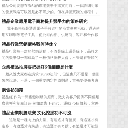
價值不是將品牌鋪設到消費者眼前，而是將品牌印到消費者
禮品公司要想在激烈的市場競爭中踏實向前，一個詳細明確
心裡 與消費者的心理距離的拉近，並不是一朝一夕的事
的發展戰略可以說是必不可少的。但在具體實踐的過程中，
情，需要做好持...
如何將其貫徹執行也是一大難處。究其原因，一則是計劃不
禮品企業應用電子商務提升競爭力的策略研究
如變化快，真的按戰略規划去做可能會帶來風險。二則是新
電子商務就是通過電子手段進行的商業事務活動，通過使
戰略往往與老闆的成功經驗不完全一致，原有路徑的依賴又
用互聯網等電子工具，使公司內部、供應商、客戶和合作夥
令人感到不執行戰略日...
伴之間，利用電子業務共享信息，實現企業間業務流程的電
禮品行業營銷價格戰何時休？
子化，配合企業內部的電子化生產管理系統，提高企業的生
禮品行業每一次的營銷活動，不管是線上還是線下，品牌之
產、庫存、流通和資金等各個環節的效率。它具有結構性、
間的競爭似乎都成為了一種價格廝殺大會，不管是在營銷的
動態性、社...
主題推廣之中、產品的介紹之中還是旗艦店的推廣之中，“年
企業禮品推廣要把握好6個細節是什麼
度最低”、“全網最低”等字眼標牌出處皆是。禮品公司都將消
一般來說大家都在講求“20/80法則”，但這也只不過是一個形
費者的目光鎖定在了價格之上。禮品行業的營銷價格戰究竟
象的說法。不過，一個重要的定性原則是，首先要優先考慮
何時可以休止？...
縣級渠道成員，而後再兼顧地市級經銷商，最好是把二者的
廣告衫知識
積極性都調動起來。在這些禮品發放的過程中，在時間和時
禮品紅 作為一間團體制服供應商，致力為客戶提供不同種類
機交錯上也要給與較多地考慮。從目前潤滑油產品推廣的常
廣告衫和制服訂造(例如廣告 T-shirt， 運動 Polo 恤衫，宣傳
見形式來看，...
背心，風褸外套禮品，訂造球衣等)，從公司員工制服，到不
禮品企業制勝法寶 文化挖掘功不可沒
同宣傳活動用的制服。禮品紅都可以為客戶度身...
追逐是一種向上的力量。有追逐才有發展，有追逐才有
進步，有追逐才有跨越，有追逐才有奇蹟，有追逐才可能領