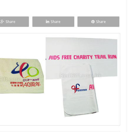
Share
Share
Share