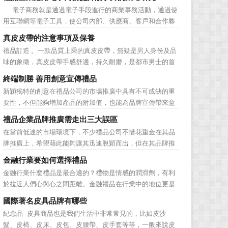
價值不是將品牌鋪設到消費者眼前，而是將品牌印到消費者
電子商務就是通過電子手段進行的商業事務活動，通過使
心裡 與消費者的心理距離的拉近，並不是一朝一夕的事
用互聯網等電子工具，使公司內部、供應商、客戶和合作夥
情，需要做好持...
伴之間，利用電子業務共享信息，實現企業間業務流程的電
真皮皮帶的注意事項及保養
子化，配合企業內部的電子化生產管理系統，提高企業的生
禮品訂造 。一款品質上乘的真皮皮帶，無疑是男人身份及品
產、庫存、流通和資金等各個環節的效率。它具有結構性、
味的象徵，真皮皮帶手感舒適，持久耐磨，是都市男士的首
動態性、社...
選。當你還在髮愁老爸生日禮物送什麼的時候，一款真皮皮
終端制勝 善用創意宣傳禮品
帶就是非常不錯的選擇。但是真皮皮帶如果疏於保養，也會
新穎獨特的創意在禮品公司的市場推廣中具有不可或缺的重
黯然失色，出現裂痕和破損的痕跡，今天小編就爲大家分享
要性，不但能夠增加產品的附加值，也能為品牌宣傳帶來意
真皮皮帶的注意事項...
想不到的促進作用。禮品公司如果能夠巧妙運用這些獨具創
禮品企業品牌推廣需走出三大誤區
意的宣傳禮品來提升宣傳技巧，在終端推廣中將更具競爭
在當前低迷的市場環境下，不少禮品公司不惜花重金在其品
力。 打火機、煙灰缸、鑰匙鏈、毛巾……當今市場上的
牌推廣上，希望藉此能夠讓其迅速脫穎而出，但在其品牌推
宣傳品幾乎是司空...
廣的營銷管理思路上，也有許多禮品企業走入了幾大誤區而
金融行業要如何選擇禮品
無法自拔，這其中，最為常見的誤區有： 誤區一：不清
金融行業什麼禮品是最合適的？禮物是情感的潤滑劑，有利
楚品牌到底在表達什麼 很多禮品企業在推廣品牌之前，
於拉近人們心與心之間距離。金融禮品在行業中的地位更是
不知道到...
不容忽視，因為禮品即是企業形象的象徵，又是企業地位的
國際著名皮具品牌有哪些
彰顯，同時對收禮人來說，一份禮物的永恆意義是語言難以
紀念品 -皮具商品也是我們生活中非常常見的，比如皮沙
企及的。難怪有人曾說：再省也不能省禮物，再窮也不能窮
髮、皮椅、皮床、皮包、皮腰帶、皮手套等等，一般來說皮