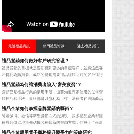
最近禮品資訊
熱門禮品資訊
過去禮品資訊
禮品營銷如何做好客戶研究管理？
禮品營銷的目標就是要影響到更多的目標客戶，並將這些客
戶轉化為購買者。成功的營銷需要禮品經銷商對於客戶進行
相應的分類，了解不同類型客戶的貢獻度，從而有的放矢的
禮品營銷為何讓消費者陷入“審美疲勞”？
制定相應的營銷對策，而這需要對於客戶研究方面更多地投
營銷已是禮品行業的慣用手段，但要知道商家使用的任何營
入，這不僅是銷售環節的事，也需要營銷管理策略的整體支
銷技巧和手段，最終都是以盈利為目標，消費者在選購商品
持。具體來說，有以下...
時最為關注的便是如何利用最低的費用購買到最超值的貨
禮品企業如何掌握品牌營銷的藝術？
品。在禮品公司使用常規的營銷方式的同時，消費者也不免
隨着微博、微信等新型營銷方式的湧現，很多禮品企業都懂
走陷入了“審美疲勞”。 編者總結了最讓消費者對禮品行
得與時俱進地搶先佔據各種嶄新的營銷方式，但披上了嶄新
業營銷產生免疫...
的營銷軀殼，卻沒有掌握營銷的靈魂。要知道，營銷真正的
禮品企業應用電子商務提升競爭力的策略研究