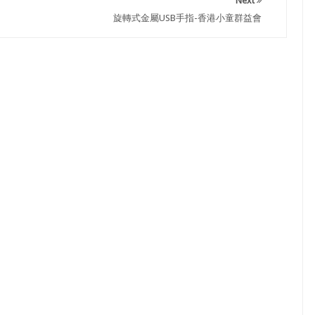
Next
旋轉式金屬USB手指-香港小童群益會