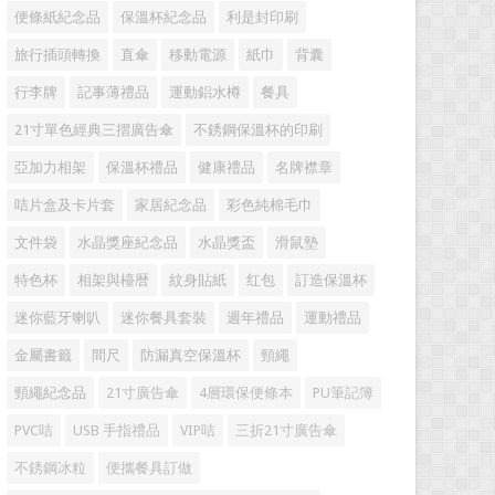
便條紙紀念品
保溫杯紀念品
利是封印刷
旅行插頭轉換
直傘
移動電源
紙巾
背囊
行李牌
記事薄禮品
運動鋁水樽
餐具
21寸單色經典三摺廣告傘
不銹鋼保溫杯的印刷
亞加力相架
保溫杯禮品
健康禮品
名牌襟章
咭片盒及卡片套
家居紀念品
彩色純棉毛巾
文件袋
水晶獎座紀念品
水晶獎盃
滑鼠墊
特色杯
相架與檯暦
紋身貼紙
红包
訂造保溫杯
迷你藍牙喇叭
迷你餐具套裝
週年禮品
運動禮品
金屬書籤
間尺
防漏真空保溫杯
頸繩
頸繩紀念品
21寸廣告傘
4層環保便條本
PU筆記簿
PVC咭
USB 手指禮品
VIP咭
三折21寸廣告傘
不銹鋼冰粒
便攜餐具訂做