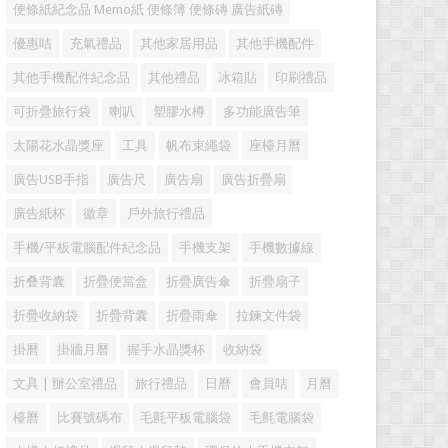
便條紙紀念品 Memo紙 便條簿 便條磚 廣告紙磚
優惠咭
充氣禮品
其他家居用品
其他手機配件
其他手機配件紀念品
其他禮品
冰箱貼
印刷禮品
可折疊旅行袋
喇叭
塑膠水樽
多功能廣告筆
太陽花水晶獎座
工具
帆布束繩袋
座檯月曆
廣告USB手指
廣告尺
廣告扇
廣告折疊扇
廣告紙杯
徽章
戶外旅行禮品
手機/平板電腦配件紀念品
手機支架
手機數據線
折叠背囊
折疊便當盒
折疊廣告傘
折疊扇子
折疊收納袋
折疊背囊
折疊雨傘
拉鍊文件袋
掛曆
掛牆月曆
握手水晶獎杯
收納袋
文具 | 辦公室禮品
旅行禮品
日曆
會員咭
月曆
檯曆
比賽號碼布
毛氈平板電腦袋
毛氈電腦袋