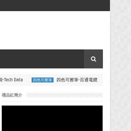
四色可擦筆-百通電纜
四色可擦筆
350ML 折疊矽膠咖啡杯特色禮品
禮品紅簡介