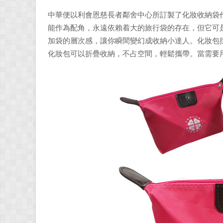
中華便以利會恩慈長者鄰舍中心所訂製了化妝收納袋
能作為配角，永遠依賴着大的旅行袋的存在，但它可
加袋的層次感，讓你瞬間變幻成收納小達人。化妝包
化妝包可以折疊收納，不占空間，輕鬆攜帶。當需要