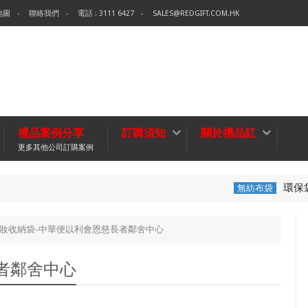
地圖
聯絡我們
電話 : 3111 6427
SALES@REDGIFT.COM.HK
禮品案例分享
訂購須知
關於禮品紅
更多其他公司訂購案例
環保袋-Tech Data
無紡布袋
妝收納袋-中華便以利會恩慈長者鄰舍中心
者鄰舍中心