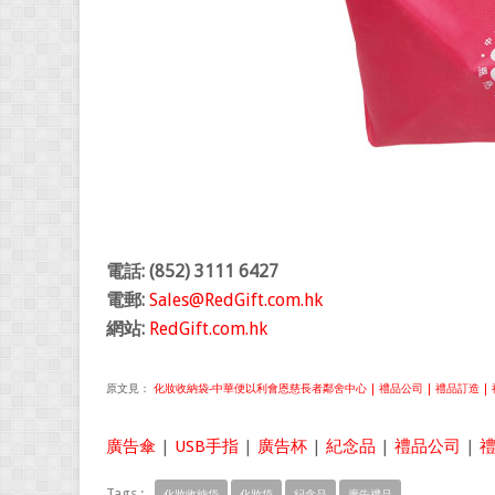
電話: (852) 3111 6427
電郵:
Sales@RedGift.com.hk
網站:
RedGift.com.hk
原文見：
化妝收納袋-中華便以利會恩慈長者鄰舍中心 | 禮品公司 | 禮品訂造 | 禮
廣告傘
|
USB手指
|
廣告杯
|
紀念品
|
禮品公司
|
Tags :
化妝收納袋
化妝袋
紀念品
廣告禮品