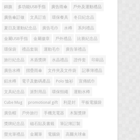
錦旗
多功能USB手指
廣告雨傘
戶外及運動禮品
廣告傘訂做
文具訂造
環保餐具
冬日紀念品
夏日及運動紀念品
廣告毛巾
水樽
系列禮品
金屬USB手指
金屬徽章
戶外禮品
比賽紀念品
環保袋
禮品套裝
運動毛巾
廣告筆禮品
旅行紀念品
木盾獎牌
水晶禮品
證件套
印刷品
廣告水樽
摺疊雨傘
文件夾及文件袋
記事簿禮品
鋁水樽
電子及數碼產品
Polo 恤衫
宣傳紙巾
文具紀念品
派對用品
環保頸繩
運動水樽
Cube Mug
promotional gift
利是封
平板電腦袋
廣告帽
戶外旅行
手機充電器
木製獎牌
獎牌紀念品
磁石貼及書籤
筆記簿訂製
螢光筆禮品
金屬筆
電腦袋
高爾夫球傘