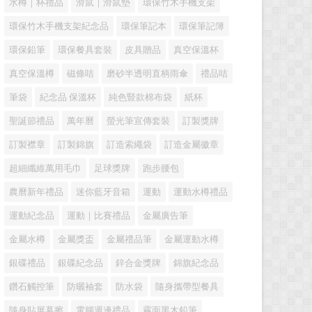
水樽｜杯禮品
滑鼠｜滑鼠墊
環保竹木手機支架
環保竹木手機支架紀念品
環保筆記本
環保筆記簿
環保鉛筆
環保餐具套裝
皮具贈品
真空保溫杯
真空保溫樽
磁條咭
磨砂半透明直柄雨傘
禮品咭
筆袋
紀念品 保溫杯
純色豎款棉布袋
紙杯
聖誕節禮品
萬年曆
螢光筆宣傳套裝
訂製獎牌
訂製襟章
訂製錦旗
訂造索繩袋
訂造金屬徽章
超細纖維萬用毛巾
足球獎牌
跑步腰包
農曆新年禮品
迷你藍牙音箱
運動
運動水樽禮品
運動紀念品
運動｜比賽禮品
金屬廣告筆
金屬水樽
金屬獎盃
金屬禮品筆
金屬運動水樽
銀碟禮品
銀碟紀念品
鋅合金獎牌
錦旗紀念品
鑽石觸控筆
防曬袖套
防水袋
隨身攜帶型餐具
隨身貼屏幕擦
電腦週邊禮品
霧面黑木鉛筆