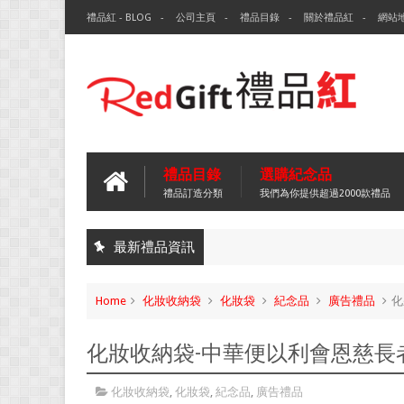
禮品紅 - BLOG
公司主頁
禮品目錄
關於禮品紅
網站
禮品目錄
選購紀念品
禮品訂造分類
我們為你提供超過2000款禮品
最新禮品資訊
Home
化妝收納袋
化妝袋
紀念品
廣告禮品
化
化妝收納袋-中華便以利會恩慈長
化妝收納袋
,
化妝袋
,
紀念品
,
廣告禮品