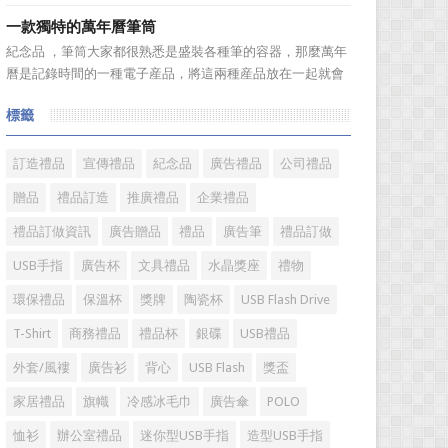
送禮。但是，禮品選擇...
具具備細膩的手感和自然的色澤度，所以深受消費者的青
一款獨特的萬年曆筆筒
睞。國際著名皮具品牌有哪些?下麵就一起來了解一下吧!
紀念品 ，筆筒大家都很熟悉是盛裝各種筆的容器，那麼萬年
國際著名皮具品牌： 1、路易·威登(LV) 創立於
曆是記錄時間的一種電子産品，將這兩種産品放在一起就會
1...
組合成一個新的産品—萬年曆筆筒，今天小編就來爲您介紹
標籤
一款獨特的萬年曆筆筒。 筆筒美觀大方，他是採用皮
料、鐵架和鋁片做外觀，是一款多功能萬年曆筆筒，集時間
溫度，年、月...
訂造禮品
宣傳禮品
紀念品
廣告禮品
公司禮品
贈品
禮品訂造
推廣禮品
企業禮品
禮品訂做資訊
廣告贈品
禮品
廣告筆
禮品訂做
USB手指
廣告杯
文具禮品
水晶獎座
禮物
環保禮品
保溫杯
獎牌
陶瓷杯
USB Flash Drive
T-Shirt
商務禮品
禮品杯
銀碟
USB禮品
外套/風褸
廣告衫
背心
USB Flash
獎盃
家居禮品
旗幟
冷感冰毛巾
廣告傘
POLO
恤衫
辦公室禮品
迷你型USB手指
造型USB手指