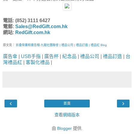
電話: (852) 3111 6427
電郵:
Sales@RedGift.com.hk
網站:
RedGift.com.hk
原文見：
折叠背囊和廣告帽-九龍社團聯會 | 禮品公司 | 禮品訂造 | 禮品紅 Blog
廣告傘
|
USB手指
|
廣告杯
|
紀念品
|
禮品公司
|
禮品訂造
|
台
灣禮品紅
|
客製化禮品
|
‹
›
首頁
查看網絡版本
由
Blogger
提供.