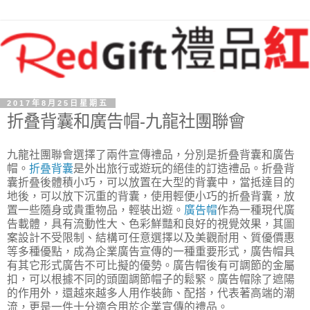
2017年8月25日星期五
折叠背囊和廣告帽-九龍社團聯會
九龍社團聯會選擇了兩件宣傳禮品，分別是折叠背囊和廣告
帽。
折叠背囊
是外出旅行或遊玩的絕佳的訂造禮品。折叠背
囊折叠後體積小巧，可以放置在大型的背囊中，當抵達目的
地後，可以放下沉重的背囊，使用輕便小巧的折叠背囊，放
置一些隨身或貴重物品，輕裝出遊。
廣告帽
作為一種現代廣
告載體，具有流動性大、色彩鮮豔和良好的視覺效果，其圖
案設計不受限制、結構可任意選擇以及美觀耐用、質優價惠
等多種優點，成為企業廣告宣傳的一種重要形式，廣告帽具
有其它形式廣告不可比擬的優勢。廣告帽後有可調節的金屬
扣，可以根據不同的頭圍調節帽子的鬆緊。廣告帽除了遮陽
的作用外，還越來越多人用作裝飾、配搭，代表著高端的潮
流，更是一件十分適合用於企業宣傳的禮品。