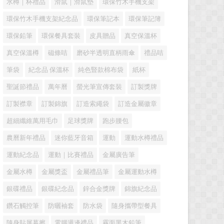
水樽｜杯禮品
滑鼠｜滑鼠墊
環保竹木手機支架
環保竹木手機支架紀念品
環保筆記本
環保筆記簿
環保鉛筆
環保餐具套裝
皮具贈品
真空保溫杯
真空保溫樽
磁條咭
磨砂半透明直柄雨傘
禮品咭
筆袋
紀念品 保溫杯
純色豎款棉布袋
紙杯
聖誕節禮品
萬年曆
螢光筆宣傳套裝
訂製獎牌
訂製襟章
訂製錦旗
訂造索繩袋
訂造金屬徽章
超細纖維萬用毛巾
足球獎牌
跑步腰包
農曆新年禮品
迷你藍牙音箱
運動
運動水樽禮品
運動紀念品
運動｜比賽禮品
金屬廣告筆
金屬水樽
金屬獎盃
金屬禮品筆
金屬運動水樽
銀碟禮品
銀碟紀念品
鋅合金獎牌
錦旗紀念品
鑽石觸控筆
防曬袖套
防水袋
隨身攜帶型餐具
隨身貼屏幕擦
電腦週邊禮品
霧面黑木鉛筆