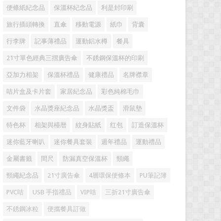
便條紙紀念品
保溫杯紀念品
利是封印刷
旅行插頭轉換
直傘
移動電源
紙巾
背囊
行李牌
記事薄禮品
運動鋁水樽
餐具
21寸單色經典三摺廣告傘
不銹鋼保溫杯的印刷
亞加力相架
保溫杯禮品
健康禮品
名牌襟章
咭片盒及卡片套
家居紀念品
彩色純棉毛巾
文件袋
水晶獎座紀念品
水晶獎盃
滑鼠墊
特色杯
相架與檯暦
紋身貼紙
红包
訂造保溫杯
迷你藍牙喇叭
迷你餐具套裝
週年禮品
運動禮品
金屬書籤
間尺
防漏真空保溫杯
頸繩
頸繩紀念品
21寸廣告傘
4層環保便條本
PU筆記簿
PVC咭
USB 手指禮品
VIP咭
三折21寸廣告傘
不銹鋼冰粒
便攜餐具訂做