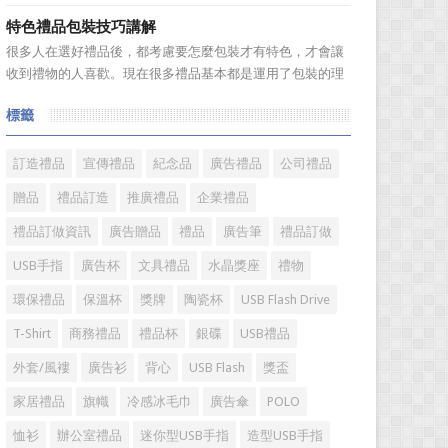
題。 陶瓷...
是很多人在選購毛巾時存在很多誤區，下麵就來簡單了解一
特色禮品包裝技巧講解
下吧! 一、毛巾色澤鮮艷可能用了直接染料，手感好則可
很多人在選好禮品後，都考慮要怎麼包裝才有特色，才會讓
能添加過多柔軟劑 在一些大型超市見到，擺放在貨架上
收到禮物的人喜歡。現在很多禮品基本都是運用了包裝的理
的毛巾，...
念，像中秋的月餅，以前吃過只是簡單的一張油紙包的月
標籤
餅，真的很喜歡吃，價格也不貴，而現在的月餅包裝真的很
嚇人，幾個月餅加上包裝價格要幾百，甚到上千元，讓人感
覺已經失去了禮品本身的...
訂造禮品
宣傳禮品
紀念品
廣告禮品
公司禮品
贈品
禮品訂造
推廣禮品
企業禮品
禮品訂做資訊
廣告贈品
禮品
廣告筆
禮品訂做
USB手指
廣告杯
文具禮品
水晶獎座
禮物
環保禮品
保溫杯
獎牌
陶瓷杯
USB Flash Drive
T-Shirt
商務禮品
禮品杯
銀碟
USB禮品
外套/風褸
廣告衫
背心
USB Flash
獎盃
家居禮品
旗幟
冷感冰毛巾
廣告傘
POLO
恤衫
辦公室禮品
迷你型USB手指
造型USB手指