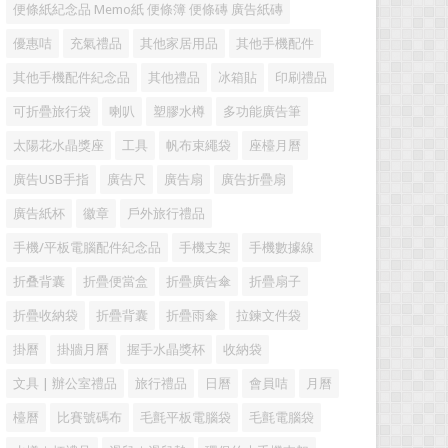
便條紙紀念品 Memo紙 便條簿 便條磚 廣告紙磚
優惠咭
充氣禮品
其他家居用品
其他手機配件
其他手機配件紀念品
其他禮品
冰箱貼
印刷禮品
可折疊旅行袋
喇叭
塑膠水樽
多功能廣告筆
太陽花水晶獎座
工具
帆布束繩袋
座檯月曆
廣告USB手指
廣告尺
廣告扇
廣告折疊扇
廣告紙杯
徽章
戶外旅行禮品
手機/平板電腦配件紀念品
手機支架
手機數據線
折叠背囊
折疊便當盒
折疊廣告傘
折疊扇子
折疊收納袋
折疊背囊
折疊雨傘
拉鍊文件袋
掛曆
掛牆月曆
握手水晶獎杯
收納袋
文具 | 辦公室禮品
旅行禮品
日曆
會員咭
月曆
檯曆
比賽號碼布
毛氈平板電腦袋
毛氈電腦袋