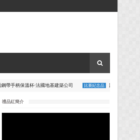
-法國地基建築公司
跑步腰包-香港理工大學
比賽紀念品
案例-
禮品紅簡介