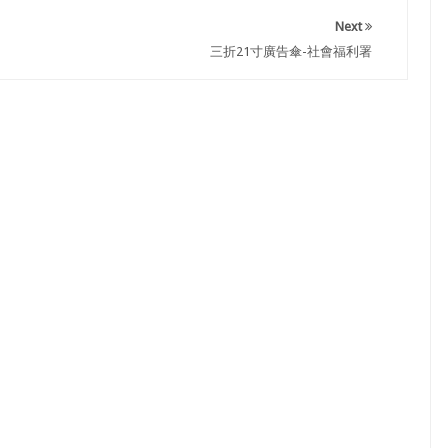
Next
三折21寸廣告傘-社會福利署