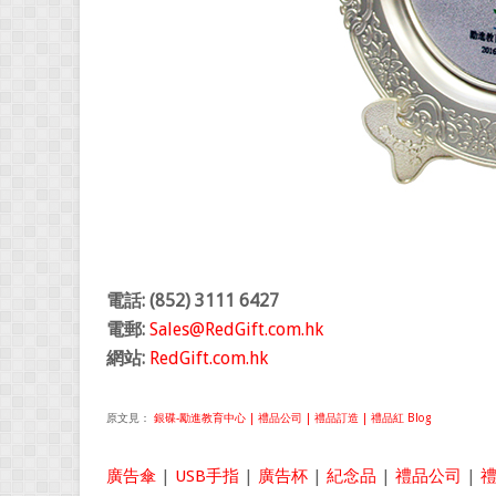
電話: (852) 3111 6427
電郵:
Sales@RedGift.com.hk
網站:
RedGift.com.hk
原文見：
銀碟-勵進教育中心 | 禮品公司 | 禮品訂造 | 禮品紅 Blog
廣告傘
|
USB手指
|
廣告杯
|
紀念品
|
禮品公司
|