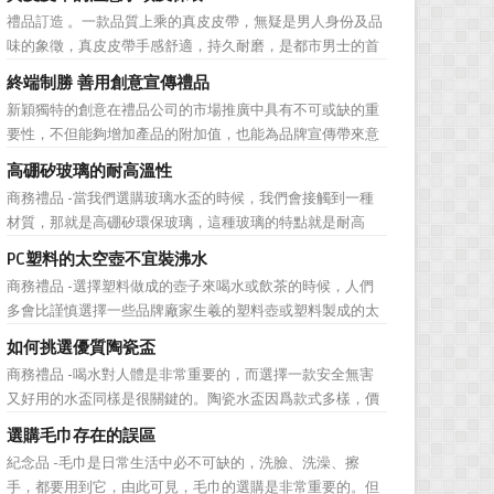
彰顯，同時對收禮人來說，一份禮物的永恆意義是語言難以
禮品訂造 。一款品質上乘的真皮皮帶，無疑是男人身份及品
企及的。難怪有人曾說：再省也不能省禮物，再窮也不能窮
味的象徵，真皮皮帶手感舒適，持久耐磨，是都市男士的首
送禮。但是，禮品選擇...
選。當你還在髮愁老爸生日禮物送什麼的時候，一款真皮皮
終端制勝 善用創意宣傳禮品
帶就是非常不錯的選擇。但是真皮皮帶如果疏於保養，也會
新穎獨特的創意在禮品公司的市場推廣中具有不可或缺的重
黯然失色，出現裂痕和破損的痕跡，今天小編就爲大家分享
要性，不但能夠增加產品的附加值，也能為品牌宣傳帶來意
真皮皮帶的注意事項...
想不到的促進作用。禮品公司如果能夠巧妙運用這些獨具創
高硼矽玻璃的耐高溫性
意的宣傳禮品來提升宣傳技巧，在終端推廣中將更具競爭
商務禮品 -當我們選購玻璃水盃的時候，我們會接觸到一種
力。 打火機、煙灰缸、鑰匙鏈、毛巾……當今市場上的
材質，那就是高硼矽環保玻璃，這種玻璃的特點就是耐高
宣傳品幾乎是司空...
溫，那麼這個耐高溫的溫度限製和準確的含義是什麼呢?禮品
PC塑料的太空壺不宜裝沸水
紅的小編給大家總結如下。 耐熱玻璃【Heat-resistant
商務禮品 -選擇塑料做成的壺子來喝水或飲茶的時候，人們
glass】是指含有耐熱性強的硼酸﹑矽酸成分,能夠...
多會比謹慎選擇一些品牌廠家生羲的塑料壺或塑料製成的太
空壺。塑料壺基本分爲PP和PC兩種材質，那用哪種材質的塑
如何挑選優質陶瓷盃
料壺才安全? PP材質的耐熱性和穩定性好，但耐磨性比
商務禮品 -喝水對人體是非常重要的，而選擇一款安全無害
PC差一些。而PC製品比PP製品更美觀，但不耐熱，且部分
又好用的水盃同樣是很關鍵的。陶瓷水盃因爲款式多樣，價
PC...
格實惠等優勢受到消費者歡迎。陶瓷看起來很乾淨，而且很
選購毛巾存在的誤區
有質感。如何挑選優質陶瓷盃?很多人想必都不是很了解。今
紀念品 -毛巾是日常生活中必不可缺的，洗臉、洗澡、擦
天，禮品紅小編給大家分享一些陶瓷盃選購需要注意的問
手，都要用到它，由此可見，毛巾的選購是非常重要的。但