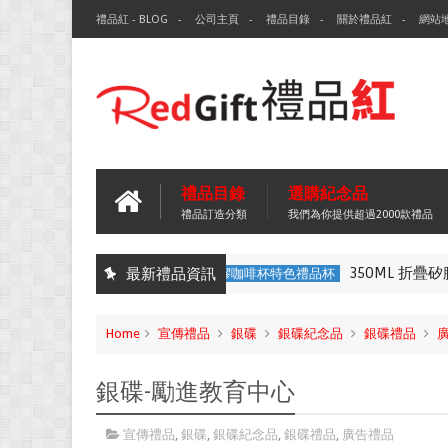
禮品紅 - BLOG
公司主頁
禮品目錄
關於禮品紅
網站
禮品目錄
選購紀念品
禮品訂造分類
我們為你提供超過2000款禮品
350ML 折疊矽膠咖啡杯-沙田靈
最新禮品資訊
350ML 折疊矽膠咖啡杯特色禮品杯
Home
宣傳禮品
銀碟
銀碟紀念品
銀碟禮品
銀碟-勵進教育中心
宣傳禮品
,
銀碟
,
銀碟紀念品
,
銀碟禮品
,
廣告禮品