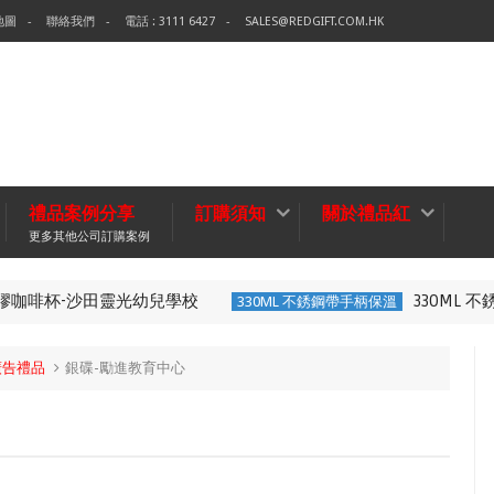
地圖
聯絡我們
電話 : 3111 6427
SALES@REDGIFT.COM.HK
禮品案例分享
訂購須知
關於禮品紅
更多其他公司訂購案例
光幼兒學校
330ML 不銹鋼帶手柄保溫杯
330ML 不銹鋼帶手柄保溫
廣告禮品
銀碟-勵進教育中心