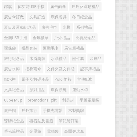
錦旗
多功能USB手指
廣告雨傘
戶外及運動禮品
廣告傘訂做
文具訂造
環保餐具
冬日紀念品
夏日及運動紀念品
廣告毛巾
水樽
系列禮品
金屬USB手指
金屬徽章
戶外禮品
比賽紀念品
環保袋
禮品套裝
運動毛巾
廣告筆禮品
旅行紀念品
木盾獎牌
水晶禮品
證件套
印刷品
廣告水樽
摺疊雨傘
文件夾及文件袋
記事簿禮品
鋁水樽
電子及數碼產品
Polo 恤衫
宣傳紙巾
文具紀念品
派對用品
環保頸繩
運動水樽
Cube Mug
promotional gift
利是封
平板電腦袋
廣告帽
戶外旅行
手機充電器
木製獎牌
獎牌紀念品
磁石貼及書籤
筆記簿訂製
螢光筆禮品
金屬筆
電腦袋
高爾夫球傘