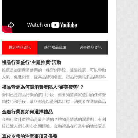
最近禮品資訊
熱門禮品資訊
過去禮品資訊
禮品行業盛行“主題推廣”活動
推廣是加盟商常使用的一種營銷手段，通過推廣，可以帶動
人氣，促進銷售，提高品牌知名度。禮品行業很多品牌都舉
辦過多場推廣活動，來帶動品牌的提升，然而，隨着推廣活
禮品營銷為何讓消費者陷入“審美疲勞”？
動的普遍，消費者對於這種推廣已經見怪不怪了。 所
營銷已是禮品行業的慣用手段，但要知道商家使用的任何營
以，儘管現在許多商家打着賠本推廣、以跳樓價銷售的口號
銷技巧和手段，最終都是以盈利為目標，消費者在選購商品
大搞活動，但生意...
時最為關注的便是如何利用最低的費用購買到最超值的貨
金融行業要如何選擇禮品
品。在禮品公司使用常規的營銷方式的同時，消費者也不免
金融行業什麼禮品是最合適的？禮物是情感的潤滑劑，有利
走陷入了“審美疲勞”。 編者總結了最讓消費者對禮品行
於拉近人們心與心之間距離。金融禮品在行業中的地位更是
業營銷產生免疫...
不容忽視，因為禮品即是企業形象的象徵，又是企業地位的
真皮皮帶的注意事項及保養