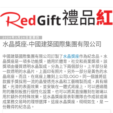
2020年3月26日星期四
水晶獎座-中國建築國際集團有限公司
中國建築國際集團有限公司訂製了
水晶獎座
作為紀念品。水
晶獎座是一項多功能獎，適用於體育，社交和商業獎項。該
獎項由優質透明水晶製成，分為上下兩個部分。上半部分是
一款透明的水晶片，上面印有照片。另外一部分是黃色的水
晶底座。而且，在底座上雕刻上公司LOGO。同一個誰將這
款握手獎採用一流的晶瑩透亮水晶和工藝精製而成，具有細
膩，光滑的表面效果，並安裝在一體式底座上，可以通過隨
附的雕刻板進行個性化設置，也可以將其直接雕刻在玻璃以
用於額外的特殊效果。這水晶獎座是表彰團隊合作成就或達
成業務交易時的理想選擇。這座水晶獎座，栩栩如生，是 一
份難得的紀念品。