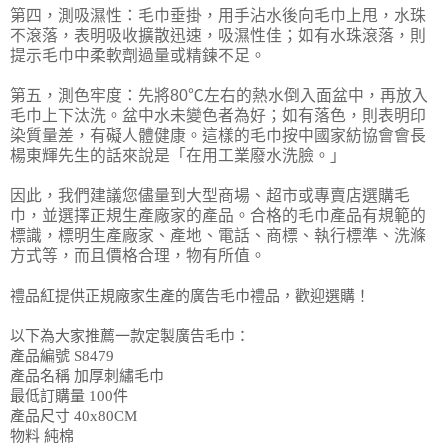
第四，測吸濕性：毛巾垂掛，用手沾水後向毛巾上甩，水珠
不滾落，表明吸收擴散迅速，吸濕性佳；如有水珠滾落，則
提示毛巾中柔軟劑過量或精鍊不足。
第五，測色牢度：先將80℃左右的熱水倒入面盆中，再放入
毛巾上下汰洗。盆中水未變色者為好；如有落色，則表明印
染質量差，有礙人體健康。這樣的毛巾按中國家紡協會會長
楊東輝先生的話來說是「在用工業廢水洗臉。」
因此，我們建議您儘量到大型商場、超市或專賣店選購毛
巾，並選擇正規生產廠家的產品。合格的毛巾產品有規範的
標識，標明生產廠家、產地、電話、商標、執行標準、洗滌
方式等，而且價格合理，物有所值。
禮品紅提供正規廠家生產的廣告
毛巾禮品，
歡迎選購！
以下為大家推薦一款定製廣告毛巾：
產品編號
S8479
產品名稱
加厚刺繡毛巾
最低訂購量
100件
產品尺寸
40x80CM
物料
純棉