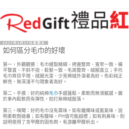
2017年3月17日星期五
如何區分毛巾的好壞
第一，外觀觀察：毛巾縫製精細、拷邊整齊、寬窄一致、橫
平豎直、不斜不扭、鬆緊一致、毛高整齊、絨圈直立；手托
毛巾齊目平視、絨圈光潔、少見棉絨外瀉者為好。色彩純正
鮮亮、無深淺不勻現象者為好。
第二，手摸：好的純棉
毛巾
手感蓬鬆，柔軟而無滑膩感。握
於拳內鬆軟而有彈性，拍打無棉絨脫落。
第三，嗅聞：好的毛巾沒有異味。如有蠟燭味或氨氣味，說
明柔軟劑過量；如有酸味，PH值可能超標；如有刺鼻味，則
說明使用了含甲醛的固色劑，有游離甲醛析出。