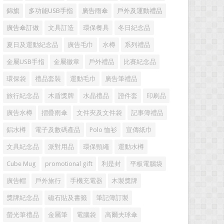
錦旗
多功能USB手指
廣告雨傘
戶外及運動禮品
廣告傘訂做
文具訂造
環保餐具
冬日紀念品
夏日及運動紀念品
廣告毛巾
水樽
系列禮品
金屬USB手指
金屬徽章
戶外禮品
比賽紀念品
環保袋
禮品套裝
運動毛巾
廣告筆禮品
旅行紀念品
木盾獎牌
水晶禮品
證件套
印刷品
廣告水樽
摺疊雨傘
文件夾及文件袋
記事簿禮品
鋁水樽
電子及數碼產品
Polo 恤衫
宣傳紙巾
文具紀念品
派對用品
環保頸繩
運動水樽
Cube Mug
promotional gift
利是封
平板電腦袋
廣告帽
戶外旅行
手機充電器
木製獎牌
獎牌紀念品
磁石貼及書籤
筆記簿訂製
螢光筆禮品
金屬筆
電腦袋
高爾夫球傘