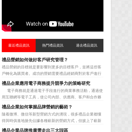
最近禮品資訊
熱門禮品資訊
過去禮品資訊
禮品營銷如何做好客戶研究管理？
禮品營銷的目標就是要影響到更多的目標客戶，並將這些客
戶轉化為購買者。成功的營銷需要禮品經銷商對於客戶進行
相應的分類，了解不同類型客戶的貢獻度，從而有的放矢的
禮品企業應用電子商務提升競爭力的策略研究
制定相應的營銷對策，而這需要對於客戶研究方面更多地投
電子商務就是通過電子手段進行的商業事務活動，通過使
入，這不僅是銷售環節的事，也需要營銷管理策略的整體支
用互聯網等電子工具，使公司內部、供應商、客戶和合作夥
持。具體來說，有以下...
伴之間，利用電子業務共享信息，實現企業間業務流程的電
禮品企業如何掌握品牌營銷的藝術？
子化，配合企業內部的電子化生產管理系統，提高企業的生
隨着微博、微信等新型營銷方式的湧現，很多禮品企業都懂
產、庫存、流通和資金等各個環節的效率。它具有結構性、
得與時俱進地搶先佔據各種嶄新的營銷方式，但披上了嶄新
動態性、社...
的營銷軀殼，卻沒有掌握營銷的靈魂。要知道，營銷真正的
禮品企業品牌推廣需走出三大誤區