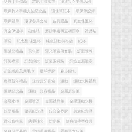
水樽｜杯禮品
滑鼠｜滑鼠墊
環保竹木手機支架
環保竹木手機支架紀念品
環保筆記本
環保筆記簿
環保鉛筆
環保餐具套裝
皮具贈品
真空保溫杯
真空保溫樽
磁條咭
磨砂半透明直柄雨傘
禮品咭
筆袋
紀念品 保溫杯
純色豎款棉布袋
紙杯
聖誕節禮品
萬年曆
螢光筆宣傳套裝
訂製獎牌
訂製襟章
訂製錦旗
訂造索繩袋
訂造金屬徽章
超細纖維萬用毛巾
足球獎牌
跑步腰包
農曆新年禮品
迷你藍牙音箱
運動
運動水樽禮品
運動紀念品
運動｜比賽禮品
金屬廣告筆
金屬水樽
金屬獎盃
金屬禮品筆
金屬運動水樽
銀碟禮品
銀碟紀念品
鋅合金獎牌
錦旗紀念品
鑽石觸控筆
防曬袖套
防水袋
隨身攜帶型餐具
隨身貼屏幕擦
電腦週邊禮品
霧面黑木鉛筆