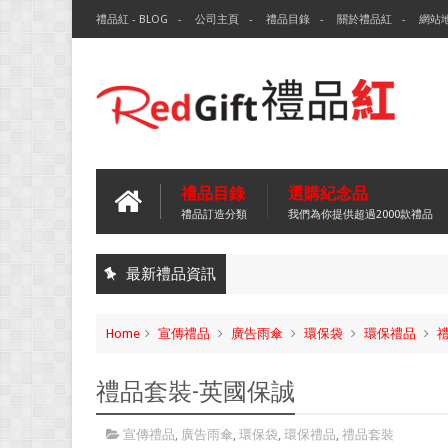
禮品紅 - BLOG
公司主頁
禮品目錄
關於禮品紅
網站
禮品目錄
選購紀念品
禮品訂造分類
我們為你提供超過2000款禮品
最新禮品資訊
Home
宣傳禮品
廣告雨傘
環保袋
環保禮品
禮品套裝-英國保誠
宣傳禮品
,
廣告雨傘
,
環保袋
,
環保禮品
,
禮品套裝