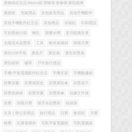
便條紙紀念品 Memo紙 便條簿 便條磚 廣告紙磚
優惠咭
充氣禮品
其他家居用品
其他手機配件
其他手機配件紀念品
其他禮品
冰箱貼
印刷禮品
可折疊旅行袋
喇叭
塑膠水樽
多功能廣告筆
太陽花水晶獎座
工具
帆布束繩袋
座檯月曆
廣告USB手指
廣告尺
廣告扇
廣告折疊扇
廣告紙杯
徽章
戶外旅行禮品
手機/平板電腦配件紀念品
手機支架
手機數據線
折叠背囊
折疊便當盒
折疊廣告傘
折疊扇子
折疊收納袋
折疊背囊
折疊雨傘
拉鍊文件袋
掛曆
掛牆月曆
握手水晶獎杯
收納袋
文具 | 辦公室禮品
旅行禮品
日曆
會員咭
月曆
檯曆
比賽號碼布
毛氈平板電腦袋
毛氈電腦袋