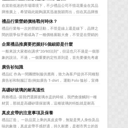
價值不是將品牌鋪設到消費者眼前，而是將品牌印到消費者
在當前低迷的市場環境下，不少禮品公司不惜花重金在其品
心裡 與消費者的心理距離的拉近，並不是一朝一夕的事
牌推廣上，希望藉此能夠讓其迅速脫穎而出，但在其品牌推
情，需要做好持...
廣的營銷管理思路上，也有許多禮品企業走入了幾大誤區而
禮品行業營銷價格戰何時休？
無法自拔，這其中，最為常見的誤區有： 誤區一：不清
禮品行業每一次的營銷活動，不管是線上還是線下，品牌之
楚品牌到底在表達什麼 很多禮品企業在推廣品牌之前，
間的競爭似乎都成為了一種價格廝殺大會，不管是在營銷的
不知道到...
主題推廣之中、產品的介紹之中還是旗艦店的推廣之中，“年
企業禮品推廣要把握好6個細節是什麼
度最低”、“全網最低”等字眼標牌出處皆是。禮品公司都將消
一般來說大家都在講求“20/80法則”，但這也只不過是一個形
費者的目光鎖定在了價格之上。禮品行業的營銷價格戰究竟
象的說法。不過，一個重要的定性原則是，首先要優先考慮
何時可以休止？...
縣級渠道成員，而後再兼顧地市級經銷商，最好是把二者的
廣告衫知識
積極性都調動起來。在這些禮品發放的過程中，在時間和時
禮品紅 作為一間團體制服供應商，致力為客戶提供不同種類
機交錯上也要給與較多地考慮。從目前潤滑油產品推廣的常
廣告衫和制服訂造(例如廣告 T-shirt， 運動 Polo 恤衫，宣傳
見形式來看，...
背心，風褸外套禮品，訂造球衣等)，從公司員工制服，到不
高硼矽玻璃的耐高溫性
同宣傳活動用的制服。禮品紅都可以為客戶度身...
商務禮品 -當我們選購玻璃水盃的時候，我們會接觸到一種
材質，那就是高硼矽環保玻璃，這種玻璃的特點就是耐高
溫，那麼這個耐高溫的溫度限製和準確的含義是什麼呢?禮品
真皮皮帶的注意事項及保養
紅的小編給大家總結如下。 耐熱玻璃【Heat-resistant
禮品訂造 。一款品質上乘的真皮皮帶，無疑是男人身份及品
glass】是指含有耐熱性強的硼酸﹑矽酸成分,能夠...
味的象徵，真皮皮帶手感舒適，持久耐磨，是都市男士的首