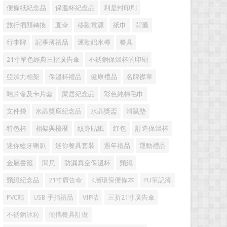
便條紙紀念品
保溫杯紀念品
利是封印刷
旅行插頭轉換
直傘
移動電源
紙巾
背囊
行李牌
記事薄禮品
運動鋁水樽
餐具
21寸單色經典三摺廣告傘
不銹鋼保溫杯的印刷
亞加力相架
保溫杯禮品
健康禮品
名牌襟章
咭片盒及卡片套
家居紀念品
彩色純棉毛巾
文件袋
水晶獎座紀念品
水晶獎盃
滑鼠墊
特色杯
相架與檯暦
紋身貼紙
红包
訂造保溫杯
迷你藍牙喇叭
迷你餐具套裝
週年禮品
運動禮品
金屬書籤
間尺
防漏真空保溫杯
頸繩
頸繩紀念品
21寸廣告傘
4層環保便條本
PU筆記簿
PVC咭
USB 手指禮品
VIP咭
三折21寸廣告傘
不銹鋼冰粒
便攜餐具訂做