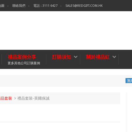
地圖
聯絡我們
電話 : 3111 6427
SALES@REDGIFT.COM.HK
禮品案例分享
訂購須知
關於禮品紅
更多其他公司訂購案例
環保袋-Tech
無紡布袋
禮品套裝
禮品套裝-英國保誠