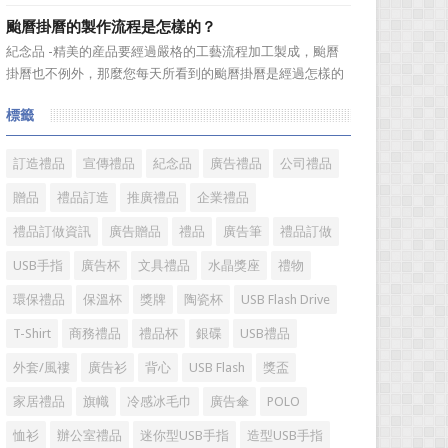
選。當你還在髮愁老爸生日禮物送什麼的時候，一款真皮皮
颱曆掛曆的製作流程是怎樣的？
帶就是非常不錯的選擇。但是真皮皮帶如果疏於保養，也會
紀念品 -精美的産品要經過嚴格的工藝流程加工製成，颱曆
黯然失色，出現裂痕和破損的痕跡，今天小編就爲大家分享
掛曆也不例外，那麼您每天所看到的颱曆掛曆是經過怎樣的
真皮皮帶的注意事項...
加工流程製作出來的呢?今天小編就來爲您介紹一下。
標籤
颱曆掛曆製作流程 1、專版颱曆掛曆是相對於通用內容
的颱曆掛曆而言，根據您的要求進行單獨的設計、製作、印
刷。內容...
訂造禮品
宣傳禮品
紀念品
廣告禮品
公司禮品
贈品
禮品訂造
推廣禮品
企業禮品
禮品訂做資訊
廣告贈品
禮品
廣告筆
禮品訂做
USB手指
廣告杯
文具禮品
水晶獎座
禮物
環保禮品
保溫杯
獎牌
陶瓷杯
USB Flash Drive
T-Shirt
商務禮品
禮品杯
銀碟
USB禮品
外套/風褸
廣告衫
背心
USB Flash
獎盃
家居禮品
旗幟
冷感冰毛巾
廣告傘
POLO
恤衫
辦公室禮品
迷你型USB手指
造型USB手指