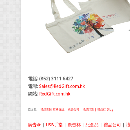
電話: (852) 3111 6427
電郵:
Sales@RedGift.com.hk
網站:
RedGift.com.hk
原文見：
禮品套裝-英國保誠 | 禮品公司 | 禮品訂造 | 禮品紅 Blog
廣告傘
|
USB手指
|
廣告杯
|
紀念品
|
禮品公司
|