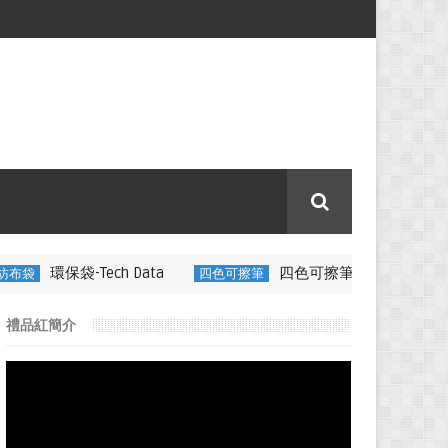
 Data
四色可擦筆-百通電纜
四色可擦筆
350ML 折疊矽膠
禮品紅簡介