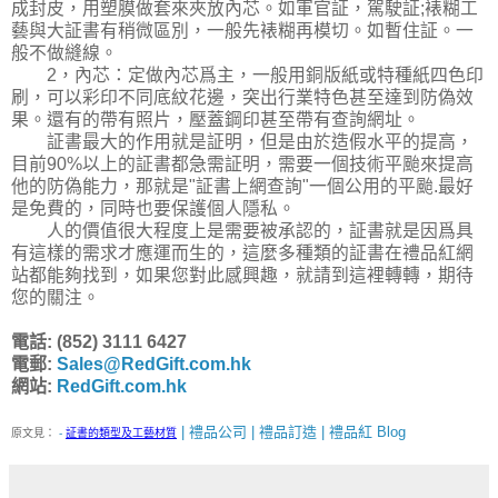
成封皮，用塑膜做套來夾放內芯。如軍官証，駕駛証;裱糊工
藝與大証書有稍微區別，一般先裱糊再模切。如暫住証。一
般不做縫線。
2，內芯：定做內芯爲主，一般用銅版紙或特種紙四色印
刷，可以彩印不同底紋花邊，突出行業特色甚至達到防偽效
果。還有的帶有照片，壓蓋鋼印甚至帶有查詢網址。
証書最大的作用就是証明，但是由於造假水平的提高，
目前90%以上的証書都急需証明，需要一個技術平颱來提高
他的防偽能力，那就是"証書上網查詢"一個公用的平颱.最好
是免費的，同時也要保護個人隱私。
人的價值很大程度上是需要被承認的，証書就是因爲具
有這樣的需求才應運而生的，這麼多種類的証書在禮品紅網
站都能夠找到，如果您對此感興趣，就請到這裡轉轉，期待
您的關注。
電話: (852) 3111 6427
電郵:
Sales@RedGift.com.hk
網站:
RedGift.com.hk
| 禮品公司 | 禮品訂造 | 禮品紅 Blog
原文見：
-
証書的類型及工藝材質