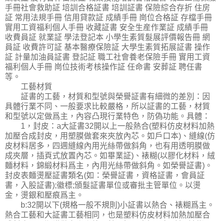
手冊社會救助証 培訓合格証書 培訓証書 保險綜合存折 住房
証 常用法規手冊 信用貸款証 成績手冊 崗位合格証 存檔手冊
實用工資福利個人手冊 收藏証書 安全生産作業証 成績手冊
收費員証 就業証 學法登記本 小學生素質髮展評價報告冊 網
員証 收費許可証 基本醫療保險証 大學生素質拓展証書 操作
証 計量加油員証書 登記証 職工社會養老保險手冊 實用工資
福利個人手冊 崗位技術考核操作証 任命書 安葬証 聘任書
等。
工藝材質
証書的工藝，材質和型號與榮譽証書有細微的差別：因
具體行業不同、一般要求比較嚴格，所以証書的工藝，材質
和型號以定做爲主，內容凸現行業特色，防偽功能。具體：
1，封皮：a大証書32開以上一般熱合(塑料仿皮材料加熱
加壓合成封皮，用塑膜做套來夾放內芯。如戶口本)、縫線(仿
皮材料居多，四週縫線內用光絲帶做斜角，也有用透明膜做
成夾層，插頁式放置內芯。如畢業証)、裱糊(以膠化材料，絨
麵材料，錦緞材料爲主，內用光絲帶做斜角。如榮譽証書)。
封皮表麵燙壓証書類名(如：榮譽証書，資格証書，會員証
書，入股証書);徽標;頒髮証書單位或審批主管單位。以燙
金，燙銀和壓痕爲主。
b:32開以下(規格一般不規則)小証書以熱合、裱糊爲主。
熱合工藝和大証書工藝相同，也是塑料仿皮材料加熱加壓合