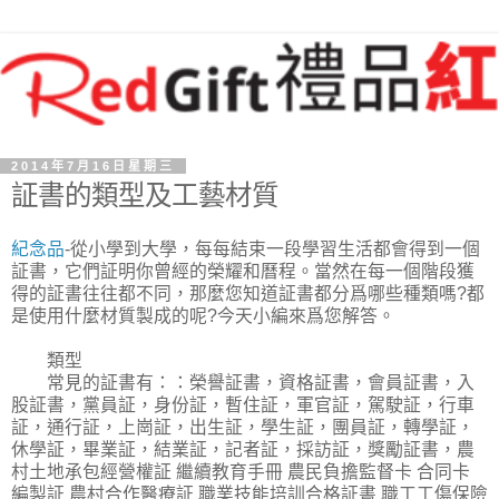
2014年7月16日星期三
証書的類型及工藝材質
紀念品
-從小學到大學，每每結束一段學習生活都會得到一個
証書，它們証明你曾經的榮耀和曆程。當然在每一個階段獲
得的証書往往都不同，那麼您知道証書都分爲哪些種類嗎?都
是使用什麼材質製成的呢?今天小編來爲您解答。
類型
常見的証書有：：榮譽証書，資格証書，會員証書，入
股証書，黨員証，身份証，暫住証，軍官証，駕駛証，行車
証，通行証，上崗証，出生証，學生証，團員証，轉學証，
休學証，畢業証，結業証，記者証，採訪証，獎勵証書，農
村土地承包經營權証 繼續教育手冊 農民負擔監督卡 合同卡
編製証 農村合作醫療証 職業技能培訓合格証書 職工工傷保險