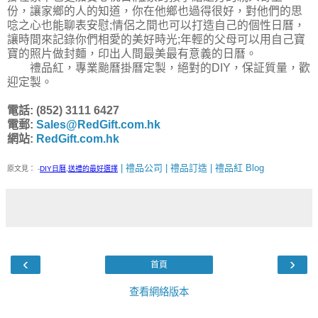
份，讓家鄉的人的知道，你在他鄉也過得很好，對他們的思
唸之心也能聊表安慰;情侶之間也可以打造自己的個性日曆，
讓時間來記錄你們相愛的美好時光;年輕的父母可以用自己寶
寶的照片做封麵，印出人間最美最有意義的日曆。
禮品紅，專業颱曆掛曆定製，絕對的DIY，保証質量，歡
迎定製。
電話: (852) 3111 6427
電郵:
Sales@RedGift.com.hk
網站:
RedGift.com.hk
| 禮品公司 | 禮品訂造 | 禮品紅 Blog
原文見：
-
DIY日曆,送禮的最好選擇
‹
›
首頁
查看網絡版本