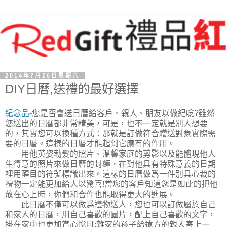
2014年7月26日星期六
DIY日曆,送禮的最好選擇
紀念品
-您是否會送日曆給客戶、親人、朋友以做紀唸?雖然
您送出的日曆都非常精美，可是，也不一定就是別人想要
的，其實您可以換種方式：那就是訂做符合贈送對象實際需
要的日曆。這樣的日曆才能起到它應有的作用。
用他英姿勃髮的照片、溫馨家庭的剪影以及能體現他人
生得意的照片來做日曆的封麵，在對他具有特殊意義的日期
裡用醒目的符號標識出來。這樣的日曆做爲一件別具心裁的
禮物一定能更加給人以驚喜!當您的客戶知道您是如此的把他
放在心上時，你們和合作也能取得更大的進展。
此日曆不僅可以做爲禮物送人，您也可以訂做屬於自己
和家人的日曆，用自己喜歡的圖片，配上自己喜歡的文字，
掛在家中也更加賞心悅目;離家的孩子給遠方的親人寄上一