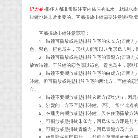
紀念品
-很多人都非常關注室內佈局的風水，就風水
掛鐘也是非常重要的。客廳擺放掛鐘需要注意哪些問題
客廳擺放掛鐘注意事項：
1、時鐘可擺放或是懸掛於住宅的朱雀方(即南方)
色、紫色、橙色爲主，形狀人們常以八角形爲吉利，
2、時鐘可擺放或是懸掛於住宅的青龍方(即東方)
放置時鐘。至於鐘的顏色應以綠色、青色爲主，形狀
3、時鐘不要擺放或懸掛於住宅的白虎方(即西方)
時鐘。但可擺放或是懸掛於住宅的西北方，而鐘的顏
金。
4、時鐘不要擺放或懸掛於玄武方(即北方)，因爲
5、沙髮的上方不宜懸掛時鐘。否則，常坐此處的
6、在睡房內擺放或懸掛時鐘，與在住宅擺放方法
7、可擺放或懸掛於朱雀方，因爲朱雀方即是前方
8、可擺放或懸掛於青龍方，因爲青龍方爲吉方，
9、鐘忌對任何門擺放，一般應向著開揚的地方擺