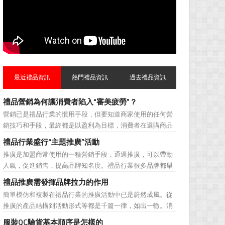
最近禮品資訊
熱門禮品資訊
過去禮品資訊
禮品營銷為何讓消費者陷入“審美疲勞”？
營銷已是禮品行業的慣用手段，但要知道商家使用的任何營
銷技巧和手段，最終都是以盈利為目標，消費者在選購商品
時最為關注的便是如何利用最低的費用購買到最超值的貨
禮品行業盛行“主題推廣”活動
品。在禮品公司使用常規的營銷方式的同時，消費者也不免
推廣是加盟商常使用的一種營銷手段，通過推廣，可以帶動
走陷入了“審美疲勞”。 編者總結了最讓消費者對禮品行
人氣，促進銷售，提高品牌知名度。禮品行業很多品牌都舉
業營銷產生免疫...
辦過多場推廣活動，來帶動品牌的提升，然而，隨着推廣活
禮品推廣需發揮品牌拉力的作用
動的普遍，消費者對於這種推廣已經見怪不怪了。 所
簡單模仿和複製在禮品行業的推廣活動中已是蔚然成風。從
以，儘管現在許多商家打着賠本推廣、以跳樓價銷售的口號
推廣的產品結構到活動形式等都是千篇一律，如出一轍。消
大搞活動，但生意...
費者處在種種推廣的包圍中，對司空見慣的推廣已經習以為
服裝QC驗貨基本順序是怎樣的