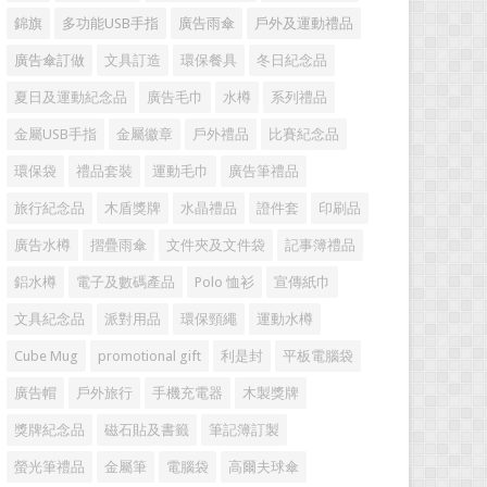
錦旗
多功能USB手指
廣告雨傘
戶外及運動禮品
廣告傘訂做
文具訂造
環保餐具
冬日紀念品
夏日及運動紀念品
廣告毛巾
水樽
系列禮品
金屬USB手指
金屬徽章
戶外禮品
比賽紀念品
環保袋
禮品套裝
運動毛巾
廣告筆禮品
旅行紀念品
木盾獎牌
水晶禮品
證件套
印刷品
廣告水樽
摺疊雨傘
文件夾及文件袋
記事簿禮品
鋁水樽
電子及數碼產品
Polo 恤衫
宣傳紙巾
文具紀念品
派對用品
環保頸繩
運動水樽
Cube Mug
promotional gift
利是封
平板電腦袋
廣告帽
戶外旅行
手機充電器
木製獎牌
獎牌紀念品
磁石貼及書籤
筆記簿訂製
螢光筆禮品
金屬筆
電腦袋
高爾夫球傘