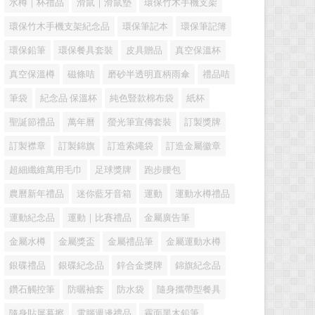
水樽｜杯禮品
滑鼠｜滑鼠墊
環保竹木手機支架
環保竹木手機支架紀念品
環保筆記本
環保筆記簿
環保鉛筆
環保餐具套裝
皮具贈品
真空保溫杯
真空保溫樽
磁條咭
磨砂半透明直柄雨傘
禮品咭
筆袋
紀念品 保溫杯
純色豎款棉布袋
紙杯
聖誕節禮品
萬年曆
螢光筆宣傳套裝
訂製獎牌
訂製襟章
訂製錦旗
訂造索繩袋
訂造金屬徽章
超細纖維萬用毛巾
足球獎牌
跑步腰包
農曆新年禮品
迷你藍牙音箱
運動
運動水樽禮品
運動紀念品
運動｜比賽禮品
金屬廣告筆
金屬水樽
金屬獎盃
金屬禮品筆
金屬運動水樽
銀碟禮品
銀碟紀念品
鋅合金獎牌
錦旗紀念品
鑽石觸控筆
防曬袖套
防水袋
隨身攜帶型餐具
隨身貼屏幕擦
電腦週邊禮品
霧面黑木鉛筆