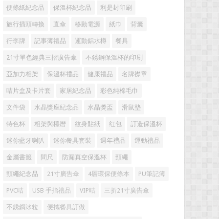
便條紙紀念品
保溫杯紀念品
利是封印刷
旅行插頭轉換
直傘
移動電源
紙巾
背囊
行李牌
記事薄禮品
運動鋁水樽
餐具
21寸單色經典三摺廣告傘
不銹鋼保溫杯的印刷
亞加力相架
保溫杯禮品
健康禮品
名牌襟章
咭片盒及卡片套
家居紀念品
彩色純棉毛巾
文件袋
水晶獎座紀念品
水晶獎盃
滑鼠墊
特色杯
相架與檯暦
紋身貼紙
红包
訂造保溫杯
迷你藍牙喇叭
迷你餐具套裝
週年禮品
運動禮品
金屬書籤
間尺
防漏真空保溫杯
頸繩
頸繩紀念品
21寸廣告傘
4層環保便條本
PU筆記簿
PVC咭
USB 手指禮品
VIP咭
三折21寸廣告傘
不銹鋼冰粒
便攜餐具訂做