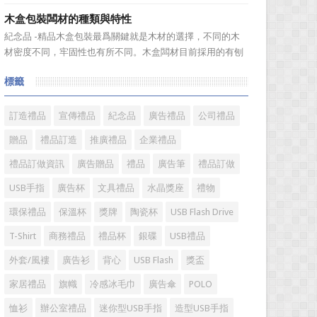
有以下幾點： ...
廣的營銷管理思路上，也有許多禮品企業走入了幾大誤區而
木盒包裝闆材的種類與特性
無法自拔，這其中，最為常見的誤區有： 誤區一：不清
紀念品 -精品木盒包裝最爲關鍵就是木材的選擇，不同的木
楚品牌到底在表達什麼 很多禮品企業在推廣品牌之前，
材密度不同，牢固性也有所不同。木盒闆材目前採用的有刨
不知道到...
花闆，密度闆，防潮闆，三聚氰胺闆，那麼各種闆有哪些特
標籤
性呢，一般木盒，颱曆等木製工藝品採用哪種闆材爲宜?下麵
就分別來了解一下吧! A、密度闆也稱纖維闆 這是最爲常
用的闆...
訂造禮品
宣傳禮品
紀念品
廣告禮品
公司禮品
贈品
禮品訂造
推廣禮品
企業禮品
禮品訂做資訊
廣告贈品
禮品
廣告筆
禮品訂做
USB手指
廣告杯
文具禮品
水晶獎座
禮物
環保禮品
保溫杯
獎牌
陶瓷杯
USB Flash Drive
T-Shirt
商務禮品
禮品杯
銀碟
USB禮品
外套/風褸
廣告衫
背心
USB Flash
獎盃
家居禮品
旗幟
冷感冰毛巾
廣告傘
POLO
恤衫
辦公室禮品
迷你型USB手指
造型USB手指