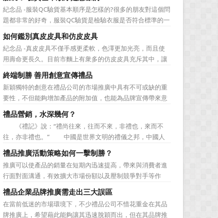
常，甚至在心裡形成本能的拒絕。如果推廣沒有新意，根本
紀念品 -服裝QC驗貨基本順序是怎樣的?很多的朋友對這個問
不能對競爭對手形成區隔，況且市場恐怕也早被前者搜颳得
題都非常的好奇，服裝QC驗貨是檢驗衣服是否符合標準的一
囊中羞澀。推廣原本沒...
項檢測，下麵禮品紅就給大家詳細的介紹介紹服裝QC驗貨基
如何鑑別真皮皮具和仿皮皮具
本順序是怎樣的方麵的問題，敬請關注! 大緻按檢驗順序
紀念品 -真皮皮具不僅手感更柔軟，色澤更加光亮，而且使
列表如下： 一、規格不符 序號缺陷産生原因...
用壽命更長久。目前市麵上有衆多的仿皮皮具充斥其中，讓
消費者難辨真假。如何鑑別真皮皮具和仿皮皮具?下麵就給大
終端制勝 善用創意宣傳禮品
家分享一下小編的經驗。 鑑別時，應首先檢查材料，確
新穎獨特的創意在禮品公司的市場推廣中具有不可或缺的重
定麵革類別。如使用"真皮"粒麵層未經修飾，...
要性，不但能夠增加產品的附加值，也能為品牌宣傳帶來意
想不到的促進作用。禮品公司如果能夠巧妙運用這些獨具創
禮品營銷，水深幾何？
意的宣傳禮品來提升宣傳技巧，在終端推廣中將更具競爭
《禮記》說：“禮尚往來，往而不來，非禮也，來而不
力。 打火機、煙灰缸、鑰匙鏈、毛巾……當今市場上的
往，亦非禮也。” 中國是世界文明的禮儀之邦，中國人
宣傳品幾乎是司空...
一向崇尚禮尚往來。禮品是人們感情交流的紐帶。古人云“君
禮品推廣活動策略如何一擊制勝？
子之交淡如水”、“千里送鵝毛”等，一件並不貴重的精美書籤
推廣可以使產品的銷量在短期內迅速提高，帶來與消費者進
或者工藝品，便可以得體地表達摯友間的情誼和尊重。禮品
行面對面溝通，有效擴大市場份額以及壓制競爭對手等作
是文明的...
用，因而為越來越多的禮品公司所重視。但是，如何選擇好
禮品企業品牌推廣需走出三大誤區
合適的推廣策略是禮品企業能否做好推廣的關鍵所在。推廣
在當前低迷的市場環境下，不少禮品公司不惜花重金在其品
的時機與手段是隨着推廣的目的不同而不同的，具體來說，
牌推廣上，希望藉此能夠讓其迅速脫穎而出，但在其品牌推