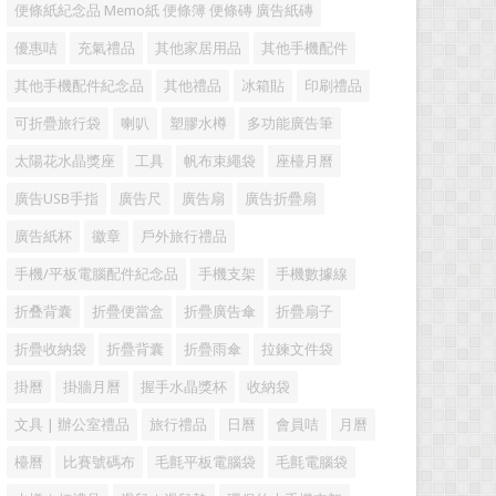
便條紙紀念品 Memo紙 便條簿 便條磚 廣告紙磚
優惠咭
充氣禮品
其他家居用品
其他手機配件
其他手機配件紀念品
其他禮品
冰箱貼
印刷禮品
可折疊旅行袋
喇叭
塑膠水樽
多功能廣告筆
太陽花水晶獎座
工具
帆布束繩袋
座檯月曆
廣告USB手指
廣告尺
廣告扇
廣告折疊扇
廣告紙杯
徽章
戶外旅行禮品
手機/平板電腦配件紀念品
手機支架
手機數據線
折叠背囊
折疊便當盒
折疊廣告傘
折疊扇子
折疊收納袋
折疊背囊
折疊雨傘
拉鍊文件袋
掛曆
掛牆月曆
握手水晶獎杯
收納袋
文具 | 辦公室禮品
旅行禮品
日曆
會員咭
月曆
檯曆
比賽號碼布
毛氈平板電腦袋
毛氈電腦袋