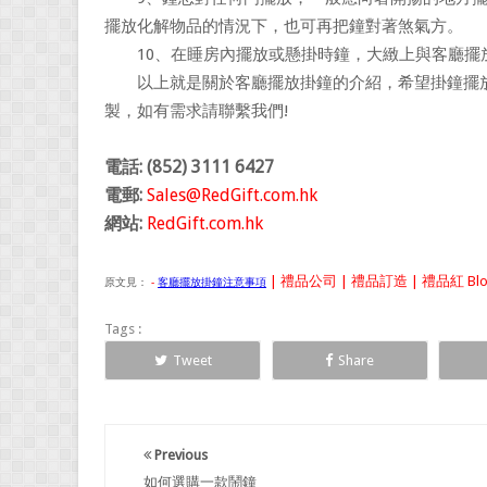
擺放化解物品的情況下，也可再把鐘對著煞氣方。
10、在睡房內擺放或懸掛時鐘，大緻上與客廳擺
以上就是關於客廳擺放掛鐘的介紹，希望掛鐘擺放
製，如有需求請聯繫我們!
電話: (852) 3111 6427
電郵:
Sales@RedGift.com.hk
網站:
RedGift.com.hk
| 禮品公司 | 禮品訂造 | 禮品紅 Bl
原文見：
-
客廳擺放掛鐘注意事項
Tags :
Tweet
Share
Previous
如何選購一款鬧鐘