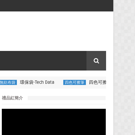
ech Data
四色可擦筆-百通電纜
四色可擦筆
350ML 折疊
禮品紅簡介