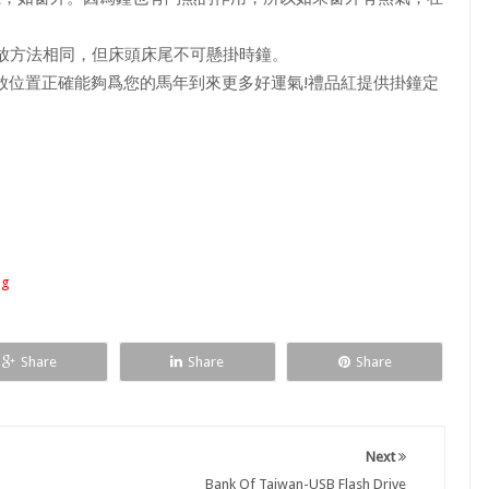
放方法相同，但床頭床尾不可懸掛時鐘。
位置正確能夠爲您的馬年到來更多好運氣!禮品紅提供掛鐘定
og
Share
Share
Share
Next
Bank Of Taiwan-USB Flash Drive