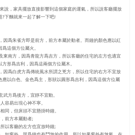
學來說，家具擺放直接影響到這個家庭的運氣，所以說客廳擺放
?下麵就來一起了解一下吧!
，因爲朱雀方即是前方，前方本屬於動者。而鐘的顏色應以紅
因爲這個方位屬火。
及東南方，因爲青龍方爲吉方，所以客廳的住宅的左方也適宜
以方形爲吉利，因爲這兩個方位屬木。
，因爲白虎方爲傳統風水所謂之兇方，所以住宅的右方不宜放
色應以白色、金色爲主，形狀以圓形爲吉利，因爲這個方位屬
玄武方爲後方，宜靜不宜動。
人容易出現心神不寧。
相同，但床頭不宜懸掛時鐘。
，前方本屬動者;
所以客廳的左方也宜放時鐘;
，如窗外。因爲鐘也有鬥煞的作用，所以如果窗外有煞氣，在