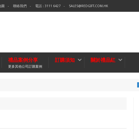
地圖
聯絡我們
電話 : 3111 6427
SALES@REDGIFT.COM.HK
禮品案例分享
訂購須知
關於禮品紅
更多其他公司訂購案例
環保袋-T
無紡布袋