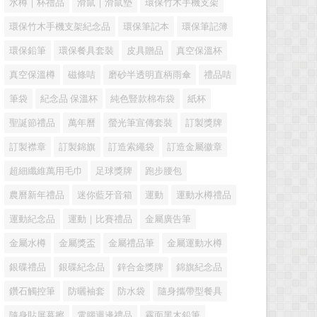
水樽｜杯禮品
滑鼠｜滑鼠墊
環保竹木手機支架
環保竹木手機支架紀念品
環保筆記本
環保筆記簿
環保鉛筆
環保餐具套裝
皮具贈品
真空保溫杯
真空保溫樽
磁條咭
磨砂半透明直柄雨傘
禮品咭
筆袋
紀念品 保溫杯
純色豎款棉布袋
紙杯
聖誕節禮品
萬年曆
螢光筆宣傳套裝
訂製獎牌
訂製襟章
訂製錦旗
訂造索繩袋
訂造金屬徽章
超細纖維萬用毛巾
足球獎牌
跑步腰包
農曆新年禮品
迷你藍牙音箱
運動
運動水樽禮品
運動紀念品
運動｜比賽禮品
金屬廣告筆
金屬水樽
金屬獎盃
金屬禮品筆
金屬運動水樽
銀碟禮品
銀碟紀念品
鋅合金獎牌
錦旗紀念品
鑽石觸控筆
防曬袖套
防水袋
隨身攜帶型餐具
隨身貼屏幕擦
電腦週邊禮品
霧面黑木鉛筆