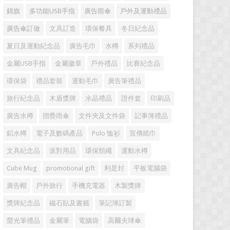
錦旗
多功能USB手指
廣告雨傘
戶外及運動禮品
廣告傘訂做
文具訂造
環保餐具
冬日紀念品
夏日及運動紀念品
廣告毛巾
水樽
系列禮品
金屬USB手指
金屬徽章
戶外禮品
比賽紀念品
環保袋
禮品套裝
運動毛巾
廣告筆禮品
旅行紀念品
木盾獎牌
水晶禮品
證件套
印刷品
廣告水樽
摺疊雨傘
文件夾及文件袋
記事簿禮品
鋁水樽
電子及數碼產品
Polo 恤衫
宣傳紙巾
文具紀念品
派對用品
環保頸繩
運動水樽
Cube Mug
promotional gift
利是封
平板電腦袋
廣告帽
戶外旅行
手機充電器
木製獎牌
獎牌紀念品
磁石貼及書籤
筆記簿訂製
螢光筆禮品
金屬筆
電腦袋
高爾夫球傘