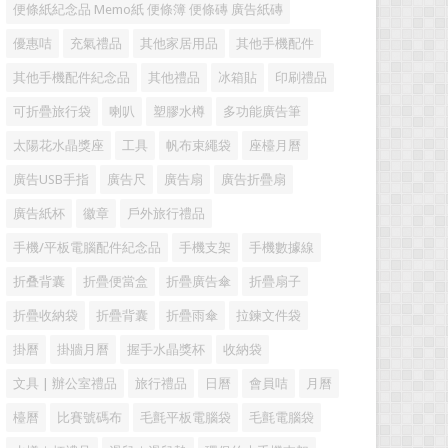
便條紙紀念品 Memo紙 便條簿 便條磚 廣告紙磚
優惠咭
充氣禮品
其他家居用品
其他手機配件
其他手機配件紀念品
其他禮品
冰箱貼
印刷禮品
可折疊旅行袋
喇叭
塑膠水樽
多功能廣告筆
太陽花水晶獎座
工具
帆布束繩袋
座檯月曆
廣告USB手指
廣告尺
廣告扇
廣告折疊扇
廣告紙杯
徽章
戶外旅行禮品
手機/平板電腦配件紀念品
手機支架
手機數據線
折叠背囊
折疊便當盒
折疊廣告傘
折疊扇子
折疊收納袋
折疊背囊
折疊雨傘
拉鍊文件袋
掛曆
掛牆月曆
握手水晶獎杯
收納袋
文具 | 辦公室禮品
旅行禮品
日曆
會員咭
月曆
檯曆
比賽號碼布
毛氈平板電腦袋
毛氈電腦袋