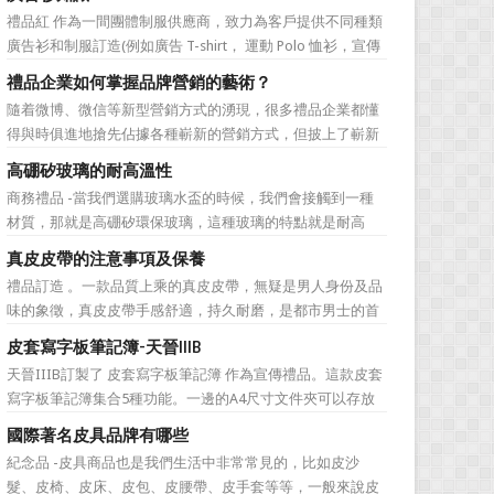
無法自拔，這其中，最為常見的誤區有： 誤區一：不清
禮品紅 作為一間團體制服供應商，致力為客戶提供不同種類
楚品牌到底在表達什麼 很多禮品企業在推廣品牌之前，
廣告衫和制服訂造(例如廣告 T-shirt， 運動 Polo 恤衫，宣傳
不知道到...
背心，風褸外套禮品，訂造球衣等)，從公司員工制服，到不
禮品企業如何掌握品牌營銷的藝術？
同宣傳活動用的制服。禮品紅都可以為客戶度身...
隨着微博、微信等新型營銷方式的湧現，很多禮品企業都懂
得與時俱進地搶先佔據各種嶄新的營銷方式，但披上了嶄新
的營銷軀殼，卻沒有掌握營銷的靈魂。要知道，營銷真正的
高硼矽玻璃的耐高溫性
價值不是將品牌鋪設到消費者眼前，而是將品牌印到消費者
商務禮品 -當我們選購玻璃水盃的時候，我們會接觸到一種
心裡 與消費者的心理距離的拉近，並不是一朝一夕的事
材質，那就是高硼矽環保玻璃，這種玻璃的特點就是耐高
情，需要做好持...
溫，那麼這個耐高溫的溫度限製和準確的含義是什麼呢?禮品
真皮皮帶的注意事項及保養
紅的小編給大家總結如下。 耐熱玻璃【Heat-resistant
禮品訂造 。一款品質上乘的真皮皮帶，無疑是男人身份及品
glass】是指含有耐熱性強的硼酸﹑矽酸成分,能夠...
味的象徵，真皮皮帶手感舒適，持久耐磨，是都市男士的首
選。當你還在髮愁老爸生日禮物送什麼的時候，一款真皮皮
皮套寫字板筆記簿-天晉IIIB
帶就是非常不錯的選擇。但是真皮皮帶如果疏於保養，也會
天晉IIIB訂製了 皮套寫字板筆記簿 作為宣傳禮品。這款皮套
黯然失色，出現裂痕和破損的痕跡，今天小編就爲大家分享
寫字板筆記簿集合5種功能。一邊的A4尺寸文件夾可以存放
真皮皮帶的注意事項...
A4紙或宣傳冊等。A4文件夾下是一個票據夾，可以存放收據
國際著名皮具品牌有哪些
或支票。然後就是透明的名片夾。在正中可以掛插一支廣告
紀念品 -皮具商品也是我們生活中非常常見的，比如皮沙
筆。最後一邊則是一本帶橫線的便簽紙，還可以當作寫字
髮、皮椅、皮床、皮包、皮腰帶、皮手套等等，一般來說皮