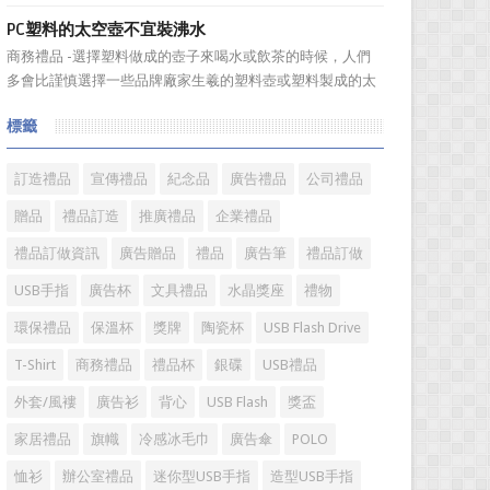
板。選擇...
具具備細膩的手感和自然的色澤度，所以深受消費者的青
PC塑料的太空壺不宜裝沸水
睞。國際著名皮具品牌有哪些?下麵就一起來了解一下吧!
商務禮品 -選擇塑料做成的壺子來喝水或飲茶的時候，人們
國際著名皮具品牌： 1、路易·威登(LV) 創立於
多會比謹慎選擇一些品牌廠家生羲的塑料壺或塑料製成的太
1...
空壺。塑料壺基本分爲PP和PC兩種材質，那用哪種材質的塑
標籤
料壺才安全? PP材質的耐熱性和穩定性好，但耐磨性比
PC差一些。而PC製品比PP製品更美觀，但不耐熱，且部分
PC...
訂造禮品
宣傳禮品
紀念品
廣告禮品
公司禮品
贈品
禮品訂造
推廣禮品
企業禮品
禮品訂做資訊
廣告贈品
禮品
廣告筆
禮品訂做
USB手指
廣告杯
文具禮品
水晶獎座
禮物
環保禮品
保溫杯
獎牌
陶瓷杯
USB Flash Drive
T-Shirt
商務禮品
禮品杯
銀碟
USB禮品
外套/風褸
廣告衫
背心
USB Flash
獎盃
家居禮品
旗幟
冷感冰毛巾
廣告傘
POLO
恤衫
辦公室禮品
迷你型USB手指
造型USB手指