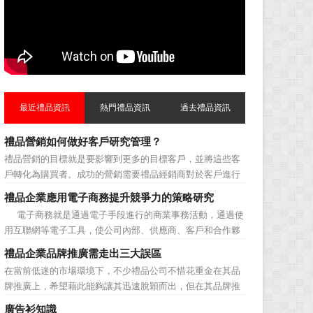
最近禮品資訊
熱門禮品資訊
過去禮品資訊
禮品營銷如何做好客戶研究管理？
禮品營銷的目標就是要影響到更多的目標客戶，並將這些客
戶轉化為購買者。成功的營銷需要禮品經銷商對於客戶進行
相應的分類，了解不同類型客戶的貢獻度，從而有的放矢的
禮品企業應用電子商務提升競爭力的策略研究
制定相應的營銷對策，而這需要對於客戶研究方面更多地投
電子商務就是通過電子手段進行的商業事務活動，通過使
入，這不僅是銷售環節的事，也需要營銷管理策略的整體支
用互聯網等電子工具，使公司內部、供應商、客戶和合作夥
持。具體來說，有以下...
伴之間，利用電子業務共享信息，實現企業間業務流程的電
禮品企業品牌推廣需走出三大誤區
子化，配合企業內部的電子化生產管理系統，提高企業的生
在當前低迷的市場環境下，不少禮品公司不惜花重金在其品
產、庫存、流通和資金等各個環節的效率。它具有結構性、
牌推廣上，希望藉此能夠讓其迅速脫穎而出，但在其品牌推
動態性、社...
廣的營銷管理思路上，也有許多禮品企業走入了幾大誤區而
廣告衫知識