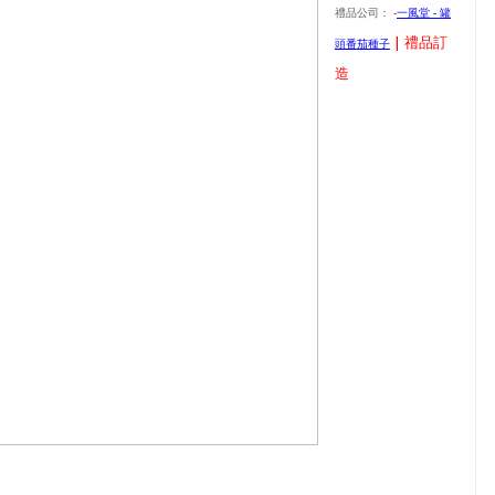
禮品公司：
-
一風堂 - 罐
| 禮品訂
頭番茄種子
造