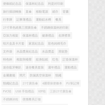
便條紙紀念品
保溫杯紀念品
利是封印刷
旅行插頭轉換
直傘
移動電源
紙巾
背囊
行李牌
記事薄禮品
運動鋁水樽
餐具
21寸單色經典三摺廣告傘
不銹鋼保溫杯的印刷
亞加力相架
保溫杯禮品
健康禮品
名牌襟章
咭片盒及卡片套
家居紀念品
彩色純棉毛巾
文件袋
水晶獎座紀念品
水晶獎盃
滑鼠墊
特色杯
相架與檯暦
紋身貼紙
红包
訂造保溫杯
迷你藍牙喇叭
迷你餐具套裝
週年禮品
運動禮品
金屬書籤
間尺
防漏真空保溫杯
頸繩
頸繩紀念品
21寸廣告傘
4層環保便條本
PU筆記簿
PVC咭
USB 手指禮品
VIP咭
三折21寸廣告傘
不銹鋼冰粒
便攜餐具訂做