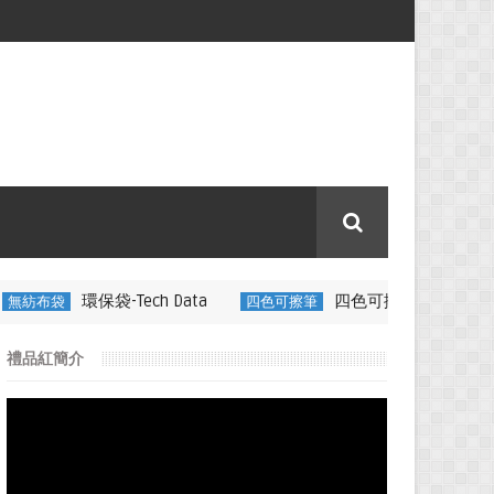
-Tech Data
四色可擦筆-百通電纜
四色可擦筆
350ML 折
禮品紅簡介