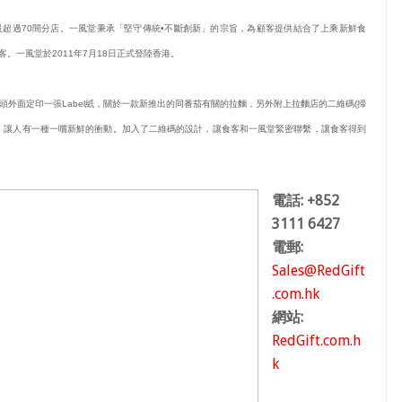
開設超過70間分店。一風堂秉承「堅守傳統•不斷創新」的宗旨，為顧客提供結合了上乘新鮮食
一風堂於2011年7月18日正式登陸香港。  
面定印一張Label紙，關於一款新推出的同番茄有關的拉麵，另外附​​上拉麵店的二維碼(掃
，讓人有一種一嚐新鮮的衝動。加入了二維碼的設計，讓食客和一風堂緊密聯繫，讓食客得到
電話: +852
3111 6427
電郵:
Sales@RedGift
.com.hk
網站:
RedGift.com.h
k