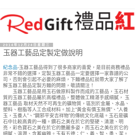
2014年12月24日星期三
玉器工藝品定製定做說明
紀念品
-玉器工藝品得到了很多商家的喜愛，是目前商務禮品
非常不錯的選擇，定製玉器工藝品一定要選擇一家靠譜的公
司，否則會引起不必要的麻煩，下麵禮品紅就帶大家了解了
解玉器工藝品定製方麵的問題，敬請關注！
玉器工藝品是用玉石做原料製作而成的工藝品，玉石材
質的玉器工藝品屬於高檔禮品，整體做工精湛手感細膩， 玉
器工藝品 取材天然不可再生的礦物質，區別於金屬、水晶、
塑料、樹脂等人工合成材料。加上“黃金有價玉無價”、“人養
玉，玉養人”、“闢邪平安吉祥物”的傳統文化底蘊。玉石是礦
石中比較高貴的一種。鑽石之美在於它的堅硬、清澈、明
亮，彩色寶石之美在於它的艷麗多姿，而玉石之美在於它的
細膩、溫潤、含蓄幽雅。玉有五德：仁、義、智、勇、潔。