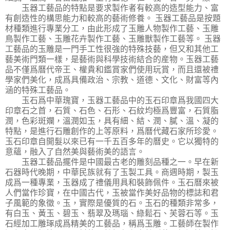
玉器工藝品的特點是要求製作者有較高的造型能力、富
有創造性的構思能力和較高的藝術修養。 玉器工藝品是按題
材種類進行專業分工，由此形成了玉雕人物製作工藝、玉雕
鳥製作工藝、玉雕花卉製作工藝、玉雕獸製作工藝等。 玉器
工藝品的玉雕是一門手工性很強的特殊技藝，但又和其他工
藝美術門類一樣，是藝術與科學技術結合的産物。玉器工藝
品不僅爲曆代帝王、權貴和鑑賞家們使用玩賞，而且還被禮
學家們美化，成爲具備政治、宗教、道德、文化、財富等內
涵的特殊工藝品。
玉石爲中華瑰寶，玉器工藝品中的玉石印章爲我國四大
印章石之首，石質、石色、石形、石紋均極爲豐富，石質脂
潤，色彩斑斕，溫潤如玉，具有細、結、潤、膩、溫、凝的
特點，是進行石雕創作的上等原料，爲曆代藏石家所珍愛。
玉石印章自開髮以來已有一千五百多年的曆史。它以獨特的
意蘊，融入了自然美與藝術美的語言。
玉器工藝品擺件是中國最古老的雕刻品種之一。早在新
石器時代晚期，中華民族就有了玉製工具。商週時期，製玉
成爲一種專業，玉器成了禮儀用具和裝飾佩件。玉石曆來被
人們當作珍寶，在中國古代，玉被當作美好品物的標誌和君
子風範的象徵。玉，實際是優質的石。玉石的種類非常多，
有白玉、黃玉、碧玉、翡翠及瑪瑙、綠鬆石、芙蓉石等。玉
石經加工雕琢成爲精美的工藝品，稱爲玉雕。工藝師在製作