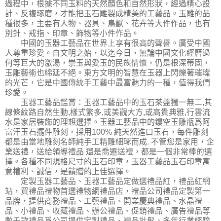
過程中，根據不同玉料的天然顏色和自然形狀，經過精心設
計、反複琢磨，才能把玉石雕製成精美的工藝品。玉雕的品
種很多，主要有人物、器具、鳥獸、花卉等大件作品，也有
別針、戒指、印章、飾物等小件作品。
中國的玉器工藝品在世界上享有很高的聲譽。廣受中國
人尊重珍愛。自文明之始，以迄今日，無論中國文化經曆過
何等巨大的激湯，崇玉與愛玉的民族情懷，仍是根深蒂固，
玉雕藝術也綿延不絕。東方文明的智慧在玉器上閃爍著璀璨
的光芒，它是中國傳統手工藝中最富魅力的一種，值得我們
珍愛。
玉器工藝品鑑賞：玉器工藝品中的玉石茶盤獨一無二,其
線條紋路自然生動,樣式繁多,或美觀大方,或高貴典雅,行雲流
水是家居裝飾的理想選擇。玉器工藝品中的鏤空玉雕瓶爲阿
富汗玉石擺件雕刻，採用100% 純天然進口玉石，每件雕刻
都是由當地雕刻名師純手工精雕細琢而成. 不管您是家用，企
業送禮，送給領導禮品 還是喬遷送禮，都是一個非常棒的選
擇。各種不同規格尺寸的玉石印章，玉器工藝品玉石印章寓
意權利、誠信，是饋贈的上佳選擇。
定製玉器工藝品、玉器工藝品定做選禮品紅，禮品紅網
站，買禮品禮物首選禮物網禮品店，禮品公司禮品定製第一
品牌，提供商務禮品、工藝禮品、開業慶典禮品、水晶禮
品、小禮品、收藏禮品、辦公禮品、促銷禮品、廣告禮品等
數千款禮品爲公司提供定製禮品、禮品批髮，多年行業經驗