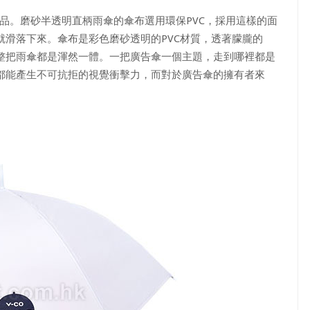
品。磨砂半透明直柄雨傘的傘布選用環保PVC，採用這樣的面
滑落下來。傘布是彩色磨砂透明的PVC材質，透著朦朧的
整把雨傘都是渾然一體。一把廣告傘一個主題，走到哪裡都是
都能產生不可抗拒的視覺衝擊力，而對於廣告傘的擁有者來