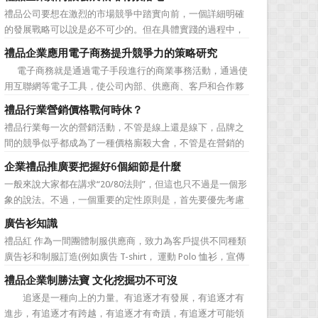
價值不是將品牌鋪設到消費者眼前，而是將品牌印到消費者
禮品公司要想在激烈的市場競爭中踏實向前，一個詳細明確
心裡 與消費者的心理距離的拉近，並不是一朝一夕的事
的發展戰略可以說是必不可少的。但在具體實踐的過程中，
情，需要做好持...
如何將其貫徹執行也是一大難處。究其原因，一則是計劃不
禮品企業應用電子商務提升競爭力的策略研究
如變化快，真的按戰略規划去做可能會帶來風險。二則是新
電子商務就是通過電子手段進行的商業事務活動，通過使
戰略往往與老闆的成功經驗不完全一致，原有路徑的依賴又
用互聯網等電子工具，使公司內部、供應商、客戶和合作夥
令人感到不執行戰略日...
伴之間，利用電子業務共享信息，實現企業間業務流程的電
禮品行業營銷價格戰何時休？
子化，配合企業內部的電子化生產管理系統，提高企業的生
禮品行業每一次的營銷活動，不管是線上還是線下，品牌之
產、庫存、流通和資金等各個環節的效率。它具有結構性、
間的競爭似乎都成為了一種價格廝殺大會，不管是在營銷的
動態性、社...
主題推廣之中、產品的介紹之中還是旗艦店的推廣之中，“年
企業禮品推廣要把握好6個細節是什麼
度最低”、“全網最低”等字眼標牌出處皆是。禮品公司都將消
一般來說大家都在講求“20/80法則”，但這也只不過是一個形
費者的目光鎖定在了價格之上。禮品行業的營銷價格戰究竟
象的說法。不過，一個重要的定性原則是，首先要優先考慮
何時可以休止？...
縣級渠道成員，而後再兼顧地市級經銷商，最好是把二者的
廣告衫知識
積極性都調動起來。在這些禮品發放的過程中，在時間和時
禮品紅 作為一間團體制服供應商，致力為客戶提供不同種類
機交錯上也要給與較多地考慮。從目前潤滑油產品推廣的常
廣告衫和制服訂造(例如廣告 T-shirt， 運動 Polo 恤衫，宣傳
見形式來看，...
背心，風褸外套禮品，訂造球衣等)，從公司員工制服，到不
禮品企業制勝法寶 文化挖掘功不可沒
同宣傳活動用的制服。禮品紅都可以為客戶度身...
追逐是一種向上的力量。有追逐才有發展，有追逐才有
進步，有追逐才有跨越，有追逐才有奇蹟，有追逐才可能領