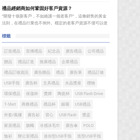
跑行業。在無數個春華秋實的歲月輪迴中，禮品這個年輕而
禮品經銷商如何鞏固好客戶資源？
充滿朝氣的行業，沉澱了一批又一批的優秀企業，成就了一
“開發十個新客戶，不如維護一個老客戶”，這條銷售的黃金
批又一批的優秀企業家，他們因為不斷追逐而表現出的那份
法則，在禮品行業也不例外。穩定的老客戶資源不僅可以使
精神和氣質不斷提升着...
禮品經銷商變得更加有效率，而且也是保持業績穩定的重要
標籤
方式。成功的經銷商是從保持並鞏固現有顧客的基礎上不斷
增加新顧客，這樣才能使銷售額越來越多，銷售業績越來越
好，老客戶的數量當...
訂造禮品
宣傳禮品
紀念品
廣告禮品
公司禮品
贈品
禮品訂造
推廣禮品
企業禮品
禮品訂做資訊
廣告贈品
禮品
廣告筆
禮品訂做
USB手指
廣告杯
文具禮品
水晶獎座
禮物
環保禮品
保溫杯
獎牌
陶瓷杯
USB Flash Drive
T-Shirt
商務禮品
禮品杯
銀碟
USB禮品
外套/風褸
廣告衫
背心
USB Flash
獎盃
家居禮品
旗幟
冷感冰毛巾
廣告傘
POLO
恤衫
辦公室禮品
迷你型USB手指
造型USB手指