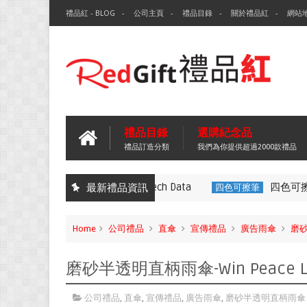
禮品紅 - BLOG
公司主頁
禮品目錄
關於禮品紅
網站
禮品目錄
選購紀念品
禮品訂造分類
我們為你提供超過2000款禮品
環保袋-Tech Data
四色可擦筆-
最新禮品資訊
無紡布袋
四色可擦筆
Home
公司禮品
直傘
宣傳禮品
廣告雨傘
磨
磨砂半透明直柄雨傘-Win Peace Li
公司禮品
,
直傘
,
宣傳禮品
,
廣告雨傘
,
磨砂半透明直柄雨傘