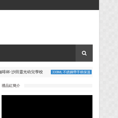
杯-沙田靈光幼兒學校
330ML 不銹鋼帶
330ML 不銹鋼帶手柄保溫
禮品紅簡介