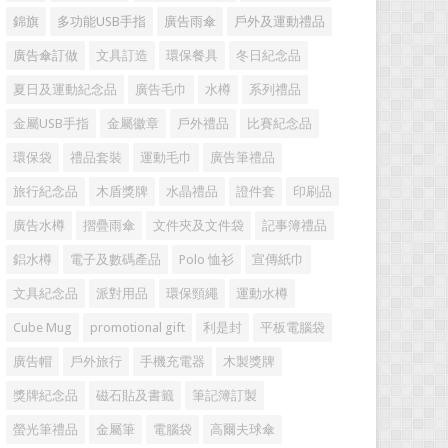
錦旗
多功能USB手指
廣告雨傘
戶外及運動禮品
廣告傘訂做
文具訂造
環保餐具
冬日紀念品
夏日及運動紀念品
廣告毛巾
水樽
系列禮品
金屬USB手指
金屬徽章
戶外禮品
比賽紀念品
環保袋
禮品套裝
運動毛巾
廣告筆禮品
旅行紀念品
木盾獎牌
水晶禮品
證件套
印刷品
廣告水樽
摺疊雨傘
文件夾及文件袋
記事簿禮品
鋁水樽
電子及數碼產品
Polo 恤衫
宣傳紙巾
文具紀念品
派對用品
環保頸繩
運動水樽
Cube Mug
promotional gift
利是封
平板電腦袋
廣告帽
戶外旅行
手機充電器
木製獎牌
獎牌紀念品
磁石貼及書籤
筆記簿訂製
螢光筆禮品
金屬筆
電腦袋
高爾夫球傘