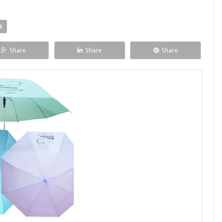
傘
Share
Share
Share