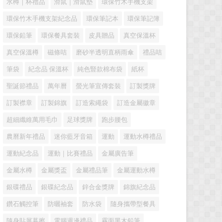
水樽｜杯禮品
滑鼠｜滑鼠墊
環保竹木手機支架
環保竹木手機支架紀念品
環保筆記本
環保筆記簿
環保鉛筆
環保餐具套裝
皮具贈品
真空保溫杯
真空保溫樽
磁條咭
磨砂半透明直柄雨傘
禮品咭
筆袋
紀念品 保溫杯
純色豎款棉布袋
紙杯
聖誕節禮品
萬年曆
螢光筆宣傳套裝
訂製獎牌
訂製襟章
訂製錦旗
訂造索繩袋
訂造金屬徽章
超細纖維萬用毛巾
足球獎牌
跑步腰包
農曆新年禮品
迷你藍牙音箱
運動
運動水樽禮品
運動紀念品
運動｜比賽禮品
金屬廣告筆
金屬水樽
金屬獎盃
金屬禮品筆
金屬運動水樽
銀碟禮品
銀碟紀念品
鋅合金獎牌
錦旗紀念品
鑽石觸控筆
防曬袖套
防水袋
隨身攜帶型餐具
隨身貼屏幕擦
電腦週邊禮品
霧面黑木鉛筆