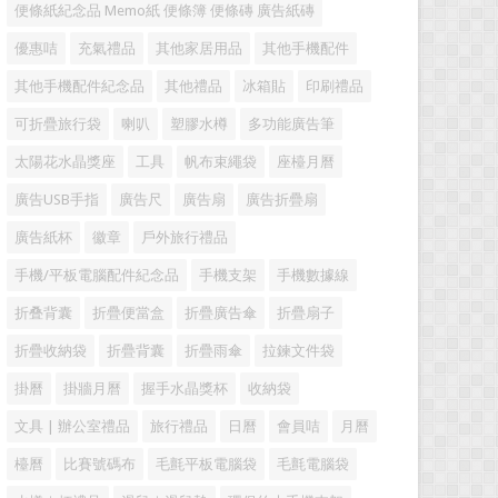
便條紙紀念品 Memo紙 便條簿 便條磚 廣告紙磚
優惠咭
充氣禮品
其他家居用品
其他手機配件
其他手機配件紀念品
其他禮品
冰箱貼
印刷禮品
可折疊旅行袋
喇叭
塑膠水樽
多功能廣告筆
太陽花水晶獎座
工具
帆布束繩袋
座檯月曆
廣告USB手指
廣告尺
廣告扇
廣告折疊扇
廣告紙杯
徽章
戶外旅行禮品
手機/平板電腦配件紀念品
手機支架
手機數據線
折叠背囊
折疊便當盒
折疊廣告傘
折疊扇子
折疊收納袋
折疊背囊
折疊雨傘
拉鍊文件袋
掛曆
掛牆月曆
握手水晶獎杯
收納袋
文具 | 辦公室禮品
旅行禮品
日曆
會員咭
月曆
檯曆
比賽號碼布
毛氈平板電腦袋
毛氈電腦袋