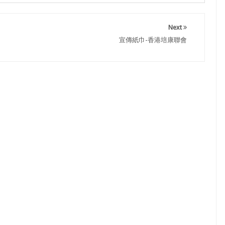
Next
宣傳紙巾-香港培康聯會