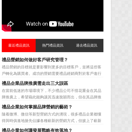
最近禮品資訊
熱門禮品資訊
過去禮品資訊
禮品營銷如何做好客戶研究管理？
禮品營銷的目標就是要影響到更多的目標客戶，並將這些客
戶轉化為購買者。成功的營銷需要禮品經銷商對於客戶進行
相應的分類，了解不同類型客戶的貢獻度，從而有的放矢的
禮品企業品牌推廣需走出三大誤區
制定相應的營銷對策，而這需要對於客戶研究方面更多地投
在當前低迷的市場環境下，不少禮品公司不惜花重金在其品
入，這不僅是銷售環節的事，也需要營銷管理策略的整體支
牌推廣上，希望藉此能夠讓其迅速脫穎而出，但在其品牌推
持。具體來說，有以下...
廣的營銷管理思路上，也有許多禮品企業走入了幾大誤區而
禮品企業如何掌握品牌營銷的藝術？
無法自拔，這其中，最為常見的誤區有： 誤區一：不清
隨着微博、微信等新型營銷方式的湧現，很多禮品企業都懂
楚品牌到底在表達什麼 很多禮品企業在推廣品牌之前，
得與時俱進地搶先佔據各種嶄新的營銷方式，但披上了嶄新
不知道到...
的營銷軀殼，卻沒有掌握營銷的靈魂。要知道，營銷真正的
禮品企業如何讓發展戰略有效落地？