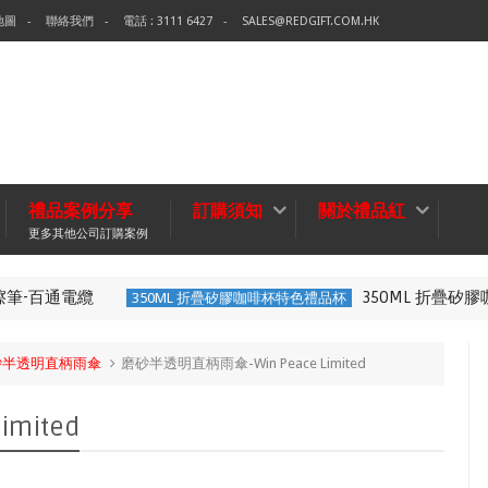
地圖
聯絡我們
電話 : 3111 6427
SALES@REDGIFT.COM.HK
禮品案例分享
訂購須知
關於禮品紅
更多其他公司訂購案例
百通電纜
350ML 折疊矽膠咖啡
350ML 折疊矽膠咖啡杯特色禮品杯
砂半透明直柄雨傘
磨砂半透明直柄雨傘-Win Peace Limited
mited