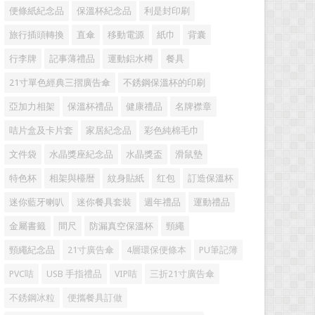
便條紙紀念品
保溫杯紀念品
利是封印刷
旅行插頭轉換
直傘
移動電源
紙巾
背囊
行李牌
記事薄禮品
運動鋁水樽
餐具
21寸單色經典三摺廣告傘
不銹鋼保溫杯的印刷
亞加力相架
保溫杯禮品
健康禮品
名牌襟章
咭片盒及卡片套
家居紀念品
彩色純棉毛巾
文件袋
水晶獎座紀念品
水晶獎盃
滑鼠墊
特色杯
相架與檯暦
紋身貼紙
红包
訂造保溫杯
迷你藍牙喇叭
迷你餐具套裝
週年禮品
運動禮品
金屬書籤
間尺
防漏真空保溫杯
頸繩
頸繩紀念品
21寸廣告傘
4層環保便條本
PU筆記簿
PVC咭
USB 手指禮品
VIP咭
三折21寸廣告傘
不銹鋼冰粒
便攜餐具訂做