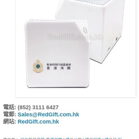
電話: (852) 3111 6427
電郵:
Sales@RedGift.com.hk
網站:
RedGift.com.hk