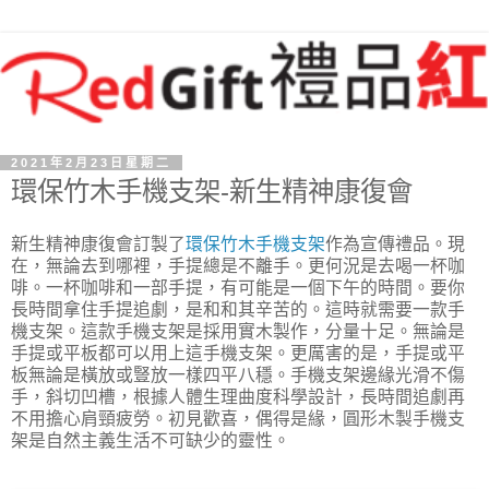
2021年2月23日星期二
環保竹木手機支架-新生精神康復會
新生精神康復會訂製了
環保竹木手機支架
作為宣傳禮品。現
在，無論去到哪裡，手提總是不離手。更何況是去喝一杯咖
啡。一杯咖啡和一部手提，有可能是一個下午的時間。要你
長時間拿住手提追劇，是和和其辛苦的。這時就需要一款手
機支架。這款手機支架是採用實木製作，分量十足。無論是
手提或平板都可以用上這手機支架。更厲害的是，手提或平
板無論是橫放或豎放一樣四平八穩。手機支架邊緣光滑不傷
手，斜切凹槽，根據人體生理曲度科學設計，長時間追劇再
不用擔心肩頸疲勞。初見歡喜，偶得是緣，圓形木製手機支
架是自然主義生活不可缺少的靈性。